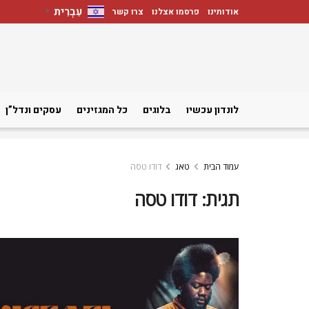
עִבְרִית
אודותינו
פרסמו אצלנו
צרו קשר
▼
לונדון עכשיו
בלוגים
כל המגזינים
עסקים ונדל”ן
עמוד הבית
טאג
דודו טסה
תגית:
דודו טסה