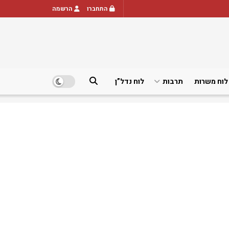
התחברו
הרשמה
לוח משרות
תרבות
לוח נדל”ן