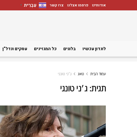
עִבְרִית
אודותינו
פרסמו אצלנו
צרו קשר
▼
לונדון עכשיו
בלוגים
כל המגזינים
עסקים ונדל”ן
עמוד הבית
טאג
ג׳ני טונגי
תגית:
ג׳ני טונגי