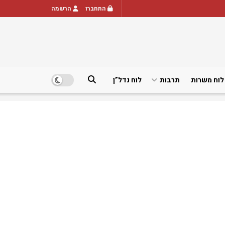
התחברו
הרשמה
לוח משרות
תרבות
לוח נדל”ן