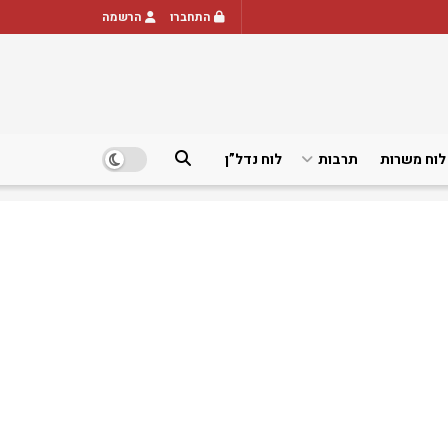
התחברו
הרשמה
לוח משרות
תרבות
לוח נדל”ן