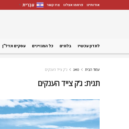
עִבְרִית
אודותינו
פרסמו אצלנו
צרו קשר
▼
לונדון עכשיו
בלוגים
כל המגזינים
עסקים ונדל”ן
עמוד הבית
טאג
ג'ק צייד הענקים
תגית:
ג’ק צייד הענקים