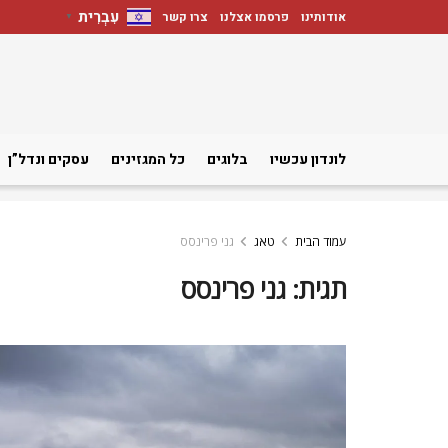
עִבְרִית
אודותינו
פרסמו אצלנו
צרו קשר
▼
לונדון עכשיו
בלוגים
כל המגזינים
עסקים ונדל”ן
עמוד הבית
טאג
גני פרינסס
תגית:
גני פרינסס