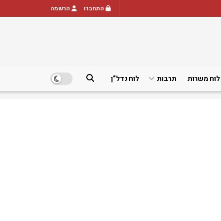
התחברו
הרשמה
לוח משרות
תרבות
לוח נדל”ן