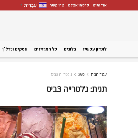
עִבְרִית
אודותינו
פרסמו אצלנו
צרו קשר
▼
לונדון עכשיו
בלוגים
כל המגזינים
עסקים ונדל”ן
עמוד הבית
טאג
ג'לטרייה 3ביס
תגית:
ג’לטרייה 3ביס