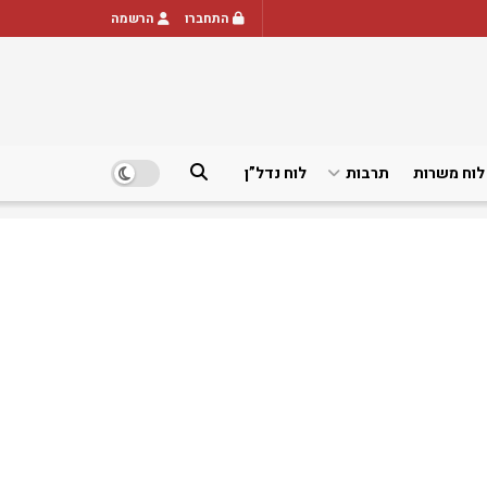
התחברו
הרשמה
לוח משרות
תרבות
לוח נדל”ן