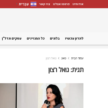
עִבְרִית
אודותינו
פרסמו אצלנו
צרו קשר
▼
לונדון עכשיו
בלוגים
כל המגזינים
עסקים ונדל”ן
עמוד הבית
טאג
גואל רצון
תגית:
גואל רצון