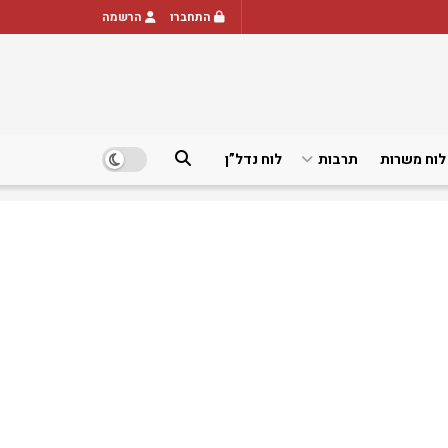
התחברו
הרשמה
לוח משרות
תרבות
לוח נדל”ן