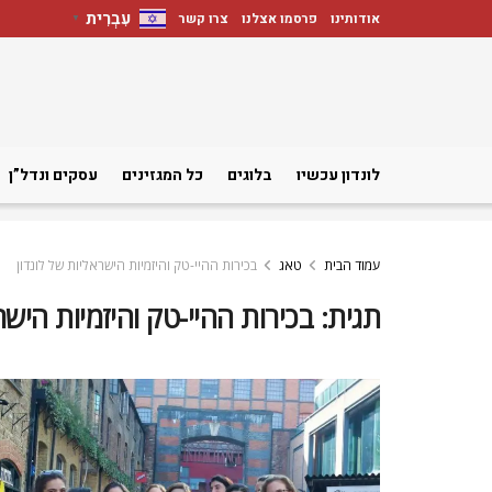
עִבְרִית
אודותינו
פרסמו אצלנו
צרו קשר
▼
לונדון עכשיו
בלוגים
כל המגזינים
עסקים ונדל”ן
עמוד הבית
טאג
בכירות ההיי-טק והיזמיות הישראליות של לונדון
תגית:
בכירות ההיי-טק והיזמיות הישר