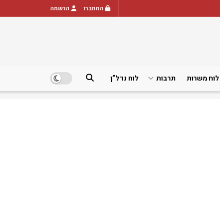
התחברו
הרשמה
לוח משרות
תרבות
לוח נדל”ן