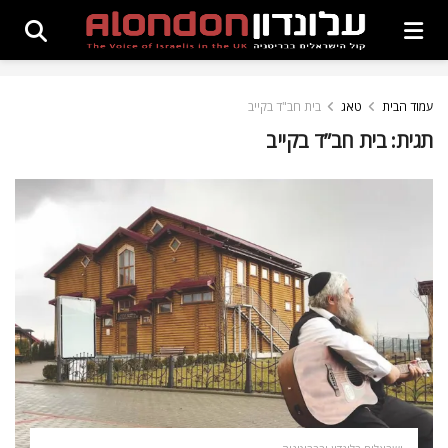
עמוד הבית
טאג
בית חב"ד בקייב
תגית:
בית חב”ד בקייב