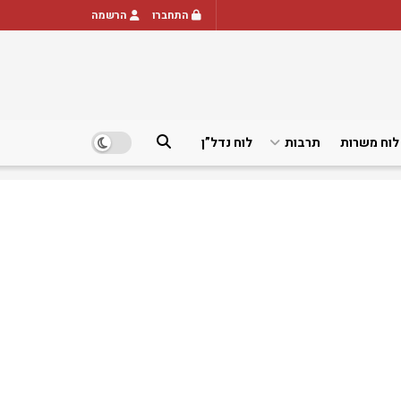
התחברו
הרשמה
לוח משרות
תרבות
לוח נדל”ן