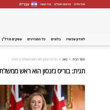
עִבְרִית
אודותינו
פרסמו אצלנו
צרו קשר
▼
לונדון עכשיו
בלוגים
כל המגזינים
עסקים ונדל”ן
עמוד הבית
טאג
בוריס ג'ונסון הוא ראש ממשלת בריטניה
תגית:
בוריס ג’ונסון הוא ראש ממשלת