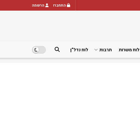
התחברו
הרשמה
לוח משרות
תרבות
לוח נדל”ן