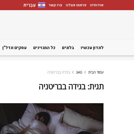
עִבְרִית
אודותינו
פרסמו אצלנו
צרו קשר
▼
לונדון עכשיו
בלוגים
כל המגזינים
עסקים ונדל”ן
עמוד הבית
טאג
בגידה בבריטניה
תגית:
בגידה בבריטניה