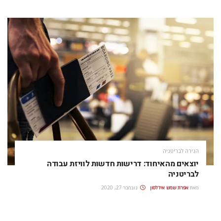
הגירה לבריטניה
יוצאים מהאיחוד: דרישות חדשות לוויזת עבודה
לבריטניה
מאת
אפרת‭ ‬שמש‭ ‬אידלסון
נובמבר 27, 2020