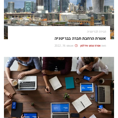
הגירה לבריטניה
אשרת הרחבת חברה בבריטניה
מאת
אפרת‭ ‬שמש‭ ‬אידלסון
אוגוסט 16, 2022