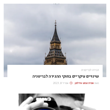
הגירה לבריטניה
שינויים עיקריים בחוקי ההגירה לבריטניה
מאת
אפרת‭ ‬שמש‭ ‬אידלסון
אפריל 8, 2023