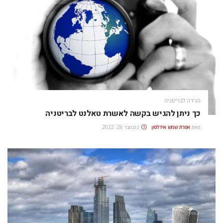
הגירה לבריטניה
כך ניתן להגיש בקשה לאשרת טאלנט לבריטניה
מאת
אפרת‭ ‬שמש‭ ‬אידלסון
נובמבר 26, 2022