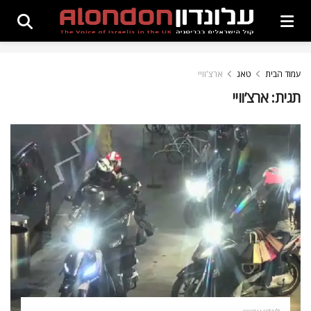
עמוד הבית
טאג
ארצ'וויי
תגית:
ארצ’וויי