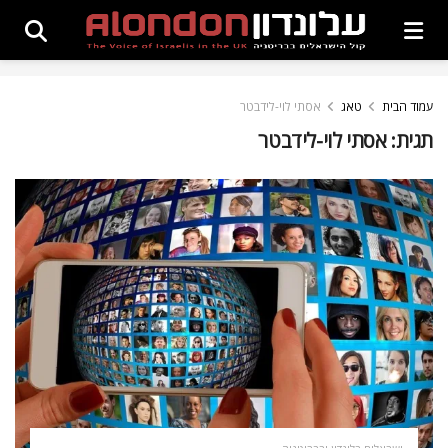
עמוד הבית
טאג
אסתי לוי-לידבטר
תגית:
אסתי לוי-לידבטר