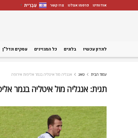
עִבְרִית
אודותינו
פרסמו אצלנו
צרו קשר
▼
לונדון עכשיו
בלוגים
כל המגזינים
עסקים ונדל”ן
עמוד הבית
טאג
אנגליה מול איטליה בגמר אליפות אירופה
תגית:
אנגליה מול איטליה בגמר אליפ