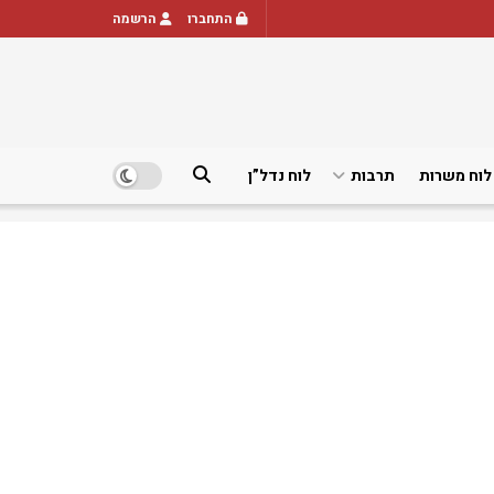
התחברו
הרשמה
לוח משרות
תרבות
לוח נדל”ן