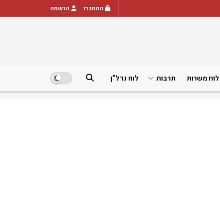
התחברו
הרשמה
לוח משרות
תרבות
לוח נדל”ן