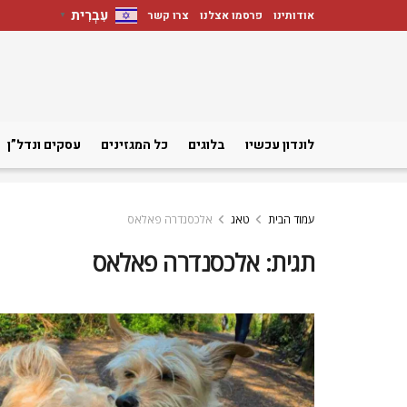
עִבְרִית
אודותינו
פרסמו אצלנו
צרו קשר
▼
לונדון עכשיו
בלוגים
כל המגזינים
עסקים ונדל”ן
עמוד הבית
טאג
אלכסנדרה פאלאס
תגית:
אלכסנדרה פאלאס