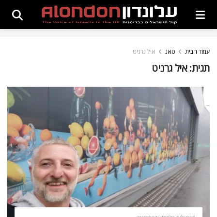
עמוד הבית
טאג
איל גרניט
תגית:
איל גרניט