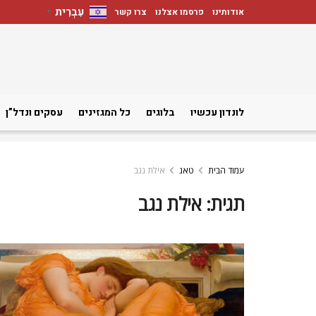
עִבְרִית
אודותינו
פרסמו אצלנו
צרו קשר
▼
לונדון עכשיו
בלוגים
כל המגזינים
עסקים ונדל”ן
עמוד הבית
טאג
אילת נגב
תגית:
אילת נגב