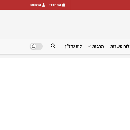
התחברו
הרשמה
לוח משרות
תרבות
לוח נדל”ן