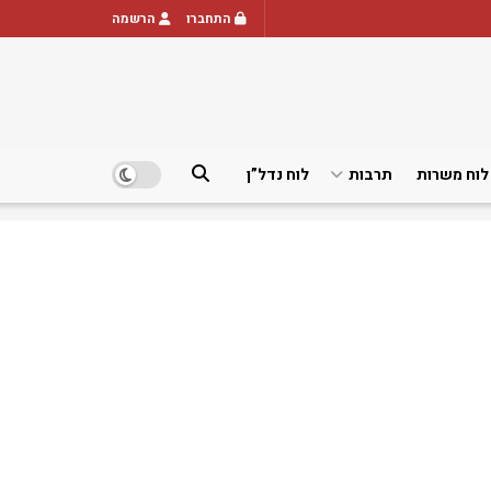
התחברו
הרשמה
לוח משרות
תרבות
לוח נדל”ן