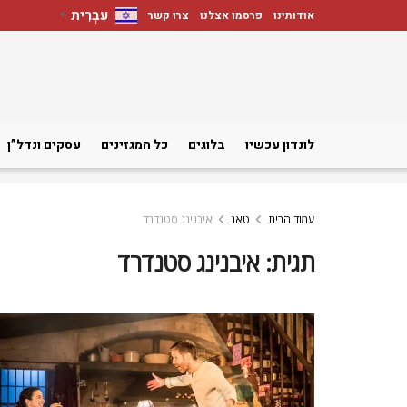
עִבְרִית
אודותינו
פרסמו אצלנו
צרו קשר
▼
לונדון עכשיו
בלוגים
כל המגזינים
עסקים ונדל”ן
עמוד הבית
טאג
איבנינג סטנדרד
תגית:
איבנינג סטנדרד