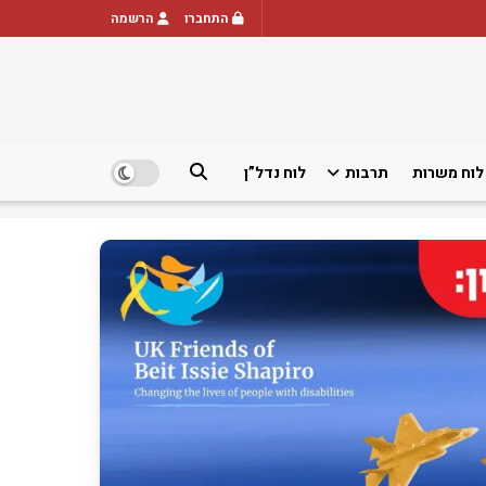
התחברו
הרשמה
לוח משרות
תרבות
לוח נדל”ן