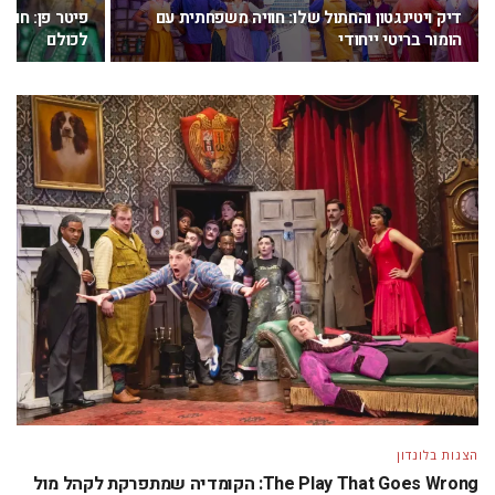
דיק ויטינגטון והחתול שלו: חוויה משפחתית עם
פיטר פן: חווי
הומור בריטי ייחודי
לכולם
הצגות בלונדון
The Play That Goes Wrong: הקומדיה שמתפרקת לקהל מול