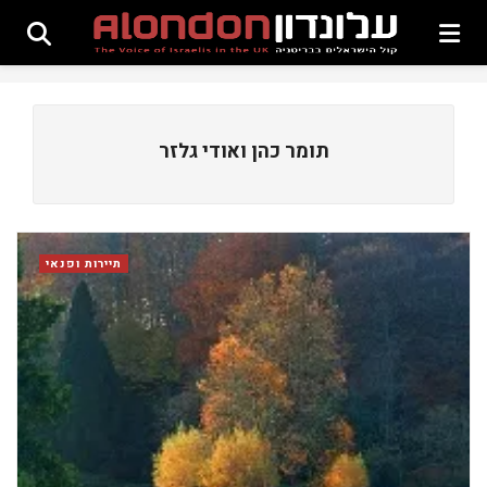
תומר כהן ואודי גלזר
תיירות ופנאי