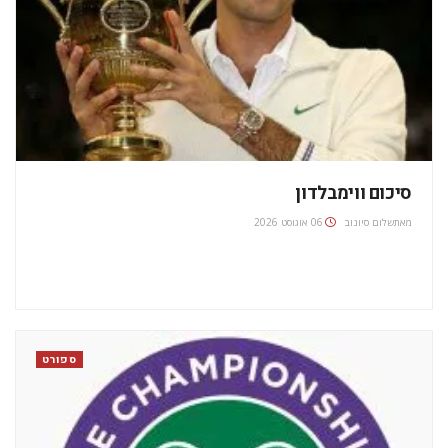
סיכום ווימבלדון
מאת
שלום סיונוב
06 אוגוסט 2026
ספורט