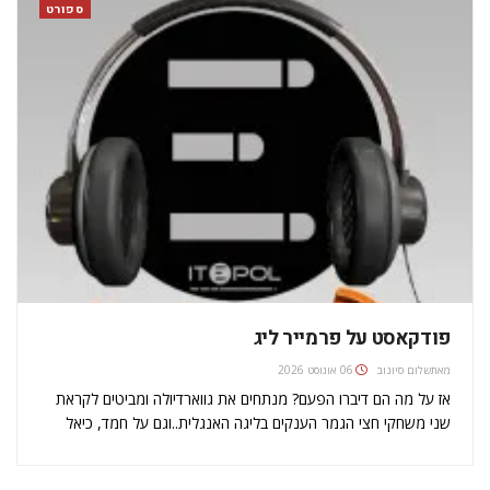
ספורט
פודקאסט על פרמייר ליג
מאת
שלום סיונוב
06 אוגוסט 2026
אז על מה הם דיברו הפעם? מנתחים את גווארדיולה ומביטים לקראת
שני משחקי חצי הגמר הענקים בליגה האנגלית..וגם על חמד, כיאל
וברייטון שעלתה לפרמייר ליג. וסיפורים מהעבר של מלר בשנים שגר
באנגליה.