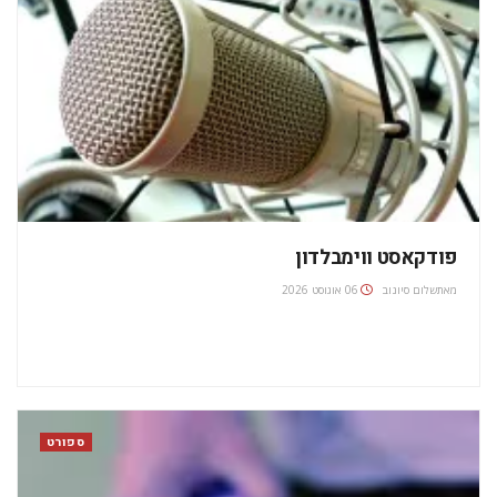
פודקאסט ווימבלדון
מאת
שלום סיונוב
06 אוגוסט 2026
ספורט