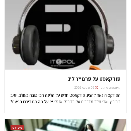
פודקאסט על פרמייר ליג
מאת
שלום סיונוב
06 אוגוסט 2026
הפודקסיה גאה להציג פודקאסט חדש על הליגה הכי טובה בעולם. יואב
בורוביץ ואבי מלר מדברים על כדורגל אנגלי.אז על מה הם דיברו הפעם?
על העתיד וההווה של האלופה צ?לסי וגם מתייחסים לכישלון של מוריניו
ביונייטד לפני גמר היורו ליג נגד…
ספורט