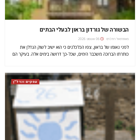
הבשורה של גורדון בראון לבעלי הבתים
מאת
רפאל רודג'רס
06 אוגוסט 2026
לפני נאומו של בראון, צפו הכלכלנים כי הוא ישיב לשוק הנדלן את
כותרתו הברוכה משכבר הימים, שכל-כך דרושה בימים אלה. בעיקר הם
צפו כי הוא יכריז על סף חדש למס רכישה, שיהיה בשיעור של 2% על
בתים ששוויים בין 250…
עסקים ונדל"ן