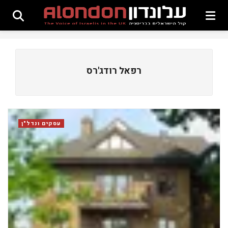
רפאל רודג'רס
עסקים ונדל"ן