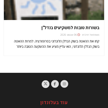
בשורות טובות למשקיעים בנדל”ן
מאת
רפאל רודג'רס
06 אוגוסט 2026
קחו את ההאטה בשוק הנדלן הלונדוני בפרופורציה. למרות ההאטה
בשוק הנדלן הלונדוני, הוא עדיין מציע את ההשקעה הטובה ביותר
לטווח הארוך.חישובים מוקדמים מראים צמיחה של 10 אחוז השנה,
בהשוואה ל-20 אחוז בשנה שעברה. אבל משקיעים פוטנציאליים חייבים
לראות את התמונה…
עוד בעלונדון