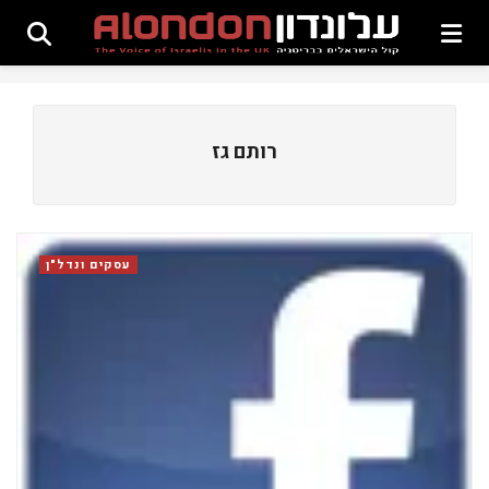
רותם גז
עסקים ונדל"ן