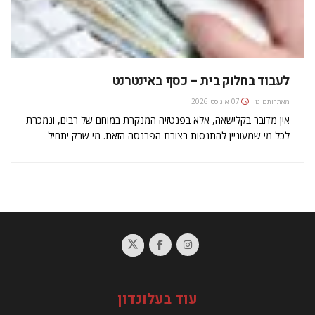
לעבוד בחלוק בית – כסף באינטרנט
מאת
רותם גז
07 אוגוסט 2026
אין מדובר בקלישאה, אלא בפנטזיה המנקרת במוחם של רבים, ונמכרת
לכל מי שמעוניין להתנסות בצורת הפרנסה הזאת. מי שרק יתחיל
לחפש ברחבי האינטרנט, ימצא אלפי הדרכות בסגנון של איך מתחילים
לעשות כסף ברשת, חלקן בעזרת שיטה גאונית כביכול או באמצעות…
עוד בעלונדון