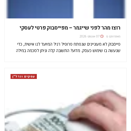
רוצו מהר לפני שייגמר – מפייסבוק פרטי לעסקי
מאת
רותם גז
07 אוגוסט 2026
פייסבוק לא מעוניינים שנפתח פרופיל רגיל המיועד לנו אישית, כדי
שנעשה בו שימוש כעסק. מדוע? התשובה קלה וניתן לסכמה במילה
אחת: ספאם. אף אחד לא אוהב ספאם. זה לא נחמד לקבל תגובות על
סטטוס הבוקר טוב שלנו, עם מבצע חדש…
עסקים ונדל"ן