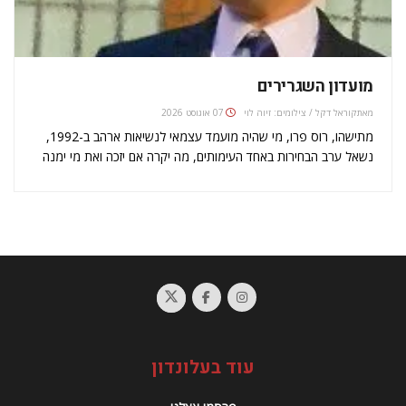
מועדון השגרירים
מאת
קוראל דקל / צילומים: זיוה לוי
07 אוגוסט 2026
מתישהו, רוס פרו, מי שהיה מועמד עצמאי לנשיאות ארהב ב-1992,
נשאל ערב הבחירות באחד העימותים, מה יקרה אם יזכה ואת מי ימנה
כשגריר. פרו לא התבלבל וענה בחדות: שגרירים הם כמו דינוזאורים.
פעם היה צריך אותם, כשלא היו קווי טלפון…
עוד בעלונדון