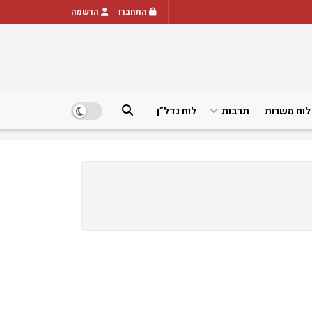
התחברו
הרשמה
לוח משרות
תרבות
לוח נדל”ן