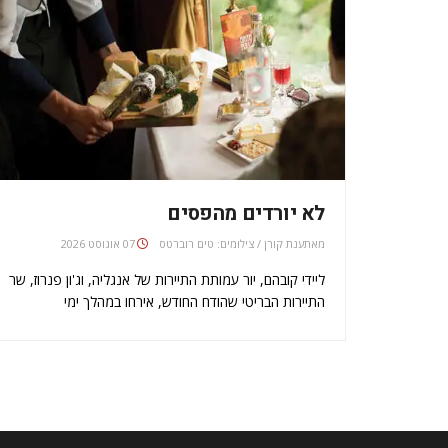
לא יורדים מהפסים
מאת
ענת קורן / צילומים: טים רוברטס
07 אוגוסט 2026
ליידי קובהם, יור עמותת התיירות של אנגליה, וג'ון פנרוז, שר
התיירות הבריטי שהודח החודש, אירחו במהלך ימי
המשחקים האולימפיים למעלה מ-200 עיתונאים זרים,
והזמינו אותם לנסיעה ברכבת האוריינט אקספרס. מטרת
הסיור - שערך למעלה משש שעות בין כפרים ציוריים של…