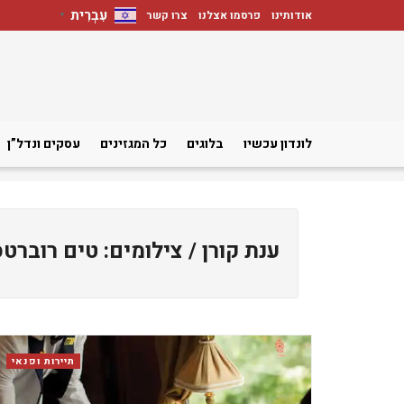
עִבְרִית
אודותינו
פרסמו אצלנו
צרו קשר
▼
לונדון עכשיו
בלוגים
כל המגזינים
עסקים ונדל”ן
ענת קורן / צילומים: טים רוברט
תיירות ופנאי