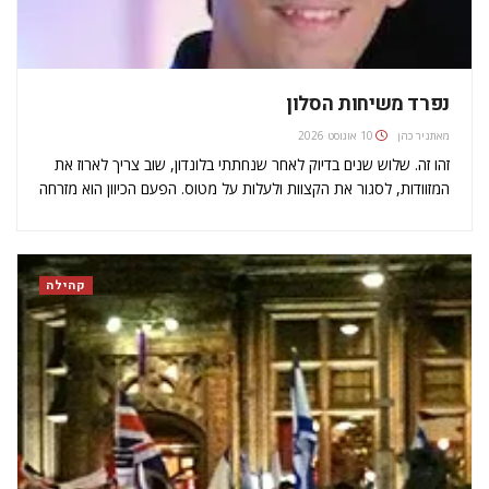
נפרד משיחות הסלון
מאת
ניר כהן
10 אוגוסט 2026
זהו זה. שלוש שנים בדיוק לאחר שנחתתי בלונדון, שוב צריך לארוז את
המזוודות, לסגור את הקצוות ולעלות על מטוס. הפעם הכיוון הוא מזרחה
- הביתה, לארץ. והתחושות? מערבולת של רגשות מנוגדים, עצב
ושמחה, חשש וציפייה, התבוננות אחורה על מה שהיה ובו?
זמנית מחשבות על העתיד ועל מה שיהיה - הכול בערבוביה. כנראה
שכבר הספקתי לשכוח, אבל באופן מסוים זה דומה למה…
קהילה