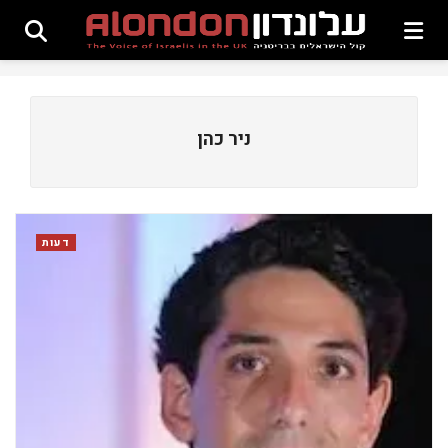
ניר כהן
דעות