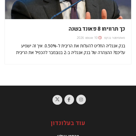
כך תרוויחו 8 פאונד בשנה
מאת
מיסטר בנקס
10 אוגוסט 2026
בנק אנגליה החליט להעלות את הריבית ל-0.50%. איך זה ישפיע
עליכם? ההצהרה של בנק אנגליה ב-2 בנובמבר להכפיל את הריבית
של 0.25% מנסה אולי להתחרות בהצהרת בלפור, שניתנה באותו
תאריך. אבל החדשות הן אולי לא כל כך מרעישות, כי לפי…
עוד בעלונדון