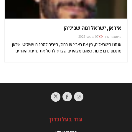
איראן, ישראל ומה שביניהן
מאת
מאיר פרץ
07 אוגוסט 2026
אנחנו הישראלים, בין אם בארץ או בחול, חייבים להפנים ששליטי איראן
מתכוונים ברצינות כשהם מצהירים שצריך לחסל את מדינת היהודים.
מעשיהם התוקפניים כלפינו לא נספרים מרוב, לכן עלינו להיערך
לאפשרות של מלחמה.המהפכה האסלאמית, שהאייאטולה חומני הצית
באיראן לפני כמעט שלושים…
עוד בעלונדון