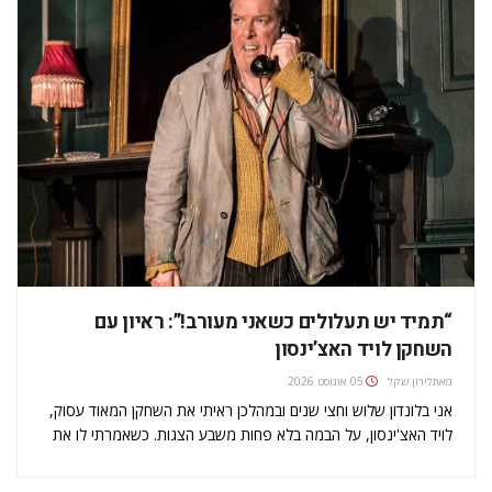
“תמיד יש תעלולים כשאני מעורב!”: ראיון עם
השחקן לויד האצ’ינסון
מאת
לירון שקל
05 אוגוסט 2026
אני בלונדון שלוש וחצי שנים ובמהלכן ראיתי את השחקן המאוד עסוק,
לויד האצ'ינסון, על הבמה בלא פחות משבע הצגות. כשאמרתי לו את
זה, הוא שאל אותי מה היה המחזה האהוב עליי מביניהם. אבל לא יכולתי
לבחור מתוך ההצגות הכל כך…