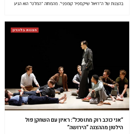
בהצגות של ה"רויאל שייקספיר קומפני". מהמחזה "המלט" הוא הגיע
למחוזות אחרים, כמו הסרטים הפופולריים "רוג אחת: סיפור מלחמת
הכוכבים" ו"שעה אפלה". לדבריו, הוא הכי גאה להשתתף ביצירות, שהן
לטעמו…
הצגות בלונדון
“אני כוכב רוק מתוסכל”: ראיון עם השחקן פול
הילטון מההצגה “הירושה”