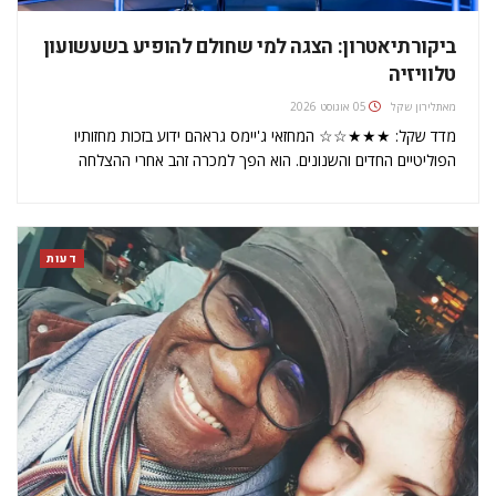
ביקורתיאטרון: הצגה למי שחולם להופיע בשעשועון
טלוויזיה
מאת
לירון שקל
05 אוגוסט 2026
מדד שקל: ★★★☆☆ המחזאי ג'יימס גראהם ידוע בזכות מחזותיו
הפוליטיים החדים והשנונים. הוא הפך למכרה זהב אחרי ההצלחה
ההיסטרית של This House על בתי הפרלמנט. זו הייתה הפקה של
התיאטרון הבריטי הלאומי, שאחר כך עברה לווסט-אנד ואז לסיבוב
הופעות ברחבי בריטניה…
דעות