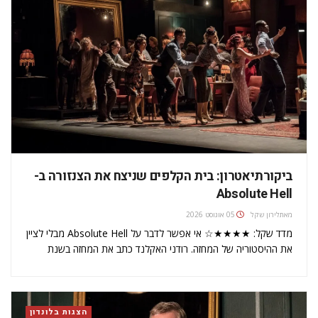
ביקורתיאטרון: בית הקלפים שניצח את הצנזורה ב-
Absolute Hell
מאת
לירון שקל
05 אוגוסט 2026
מדד שקל: ★★★★☆ אי אפשר לדבר על Absolute Hell מבלי לציין
את ההיסטוריה של המחזה. רודני האקלנד כתב את המחזה בשנת
1952, כשבריטניה עוד ניסתה להתאושש ממלחמת העולם השנייה.
למחזה קראו אז The Pink Room. העלילה - חיי הלילה במועדון
"החיים בוורוד" של סוהו.…
הצגות בלונדון