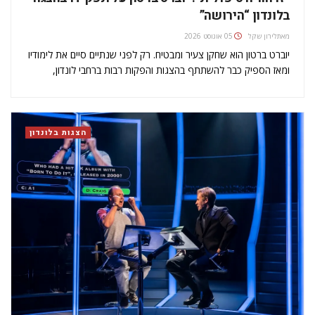
בלונדון “הירושה”
מאת
לירון שקל
05 אוגוסט 2026
יוברט ברטון הוא שחקן צעיר ומבטיח. רק לפני שנתיים סיים את לימודיו
ומאז הספיק כבר להשתתף בהצגות והפקות רבות ברחבי לונדון,
בריטניה וגם מעבר לים. בימים אלה אפשר לראות אותו בהצגה
"הירושה" - מחזה אפי בן כשבע שעות (בשני חלקים)…
הצגות בלונדון