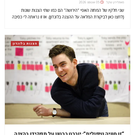
מאת
לירון שקל
05 אוגוסט 2026
שני חלקיו של המחזה האפי "הירושה" הם כמו שתי הצגות שונות
(לחצו כאן לביקורת המלאה על ההצגה בלונדון). אז זו נראתה לי כסיבה
הולמת לראיין שני שחקנים המככבים בו. יוברט ברטון כבר חשף
שההצגה הייתה חוויה מאוד טיפולית עבורו, ופול…
הצגות בלונדון
“זו חוויה טיפולית”: יוברט ברטון על תפקידו בהצגה