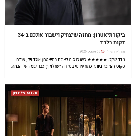
ביקורתיאטרון: מחזה שיצחיק וישבור אתכם ב-34
דקות בלבד
מאת
לירון שקל
05 אוגוסט 2026
מדד שקל: ★★★★★ כשנכנסים לאולם בתיאטרון אולד ויק, אנדרו
סקוט (המוכר ביותר כמוריארטי בסדרה "שרלוק") כבר עומד על הבמה.
זו במה גדולה, לכאורה אינסופית, באולם גדול, אך ריקה לחלוטין
מתפאורה. הוא עומד לבדו בזמן שהאולם מתמלא (והאולם בעל
ה-1,000 מושבים מתמלא…
הצגות בלונדון