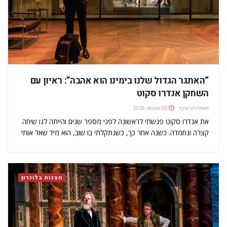
“האתגר הגדול שלנו בימינו הוא אהבה”: ראיון עם
השחקן אנדרו סקוט
מאת
לירון שקל
05 אוגוסט 2026
את אנדרו סקוט פגשתי לראשונה לפני מספר שנים והייתה לנו שיחה
קצרה ונחמדה. כשנה אחר כך, כשנתקלתי בו שוב, הוא מיד שאל אותי
שאלות לגבי דברים שנאמרו בשיחה הקודמת שלנו. הופתעתי, לא רק
בגלל הזיכרון שלו, אלא גם עקב האמפתיה…
הצגות בלונדון