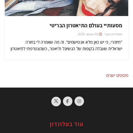
מסעותיי בעולם התיאטרון הבריטי
מאת
לירון שקל
05 אוגוסט 2026
"תיזהרי, כי יש כאן מלא אנטישמים". זה מה שאמרה לי בחורה
ישראלית שעבדה בקופות של הנשיונל ת'יאטר, כשהצטרפתי לתיאטרון
לפני שלוש שנים. הספקתי להיתקל בה בקפיטריה מאחורי הקלעים רק
פעם אחת לפני שעזבה, וכל מה שקיבלתי ממנה היו מילות אזהרה.…
ניווט
פוסטים ישנים
עוד בעלונדון