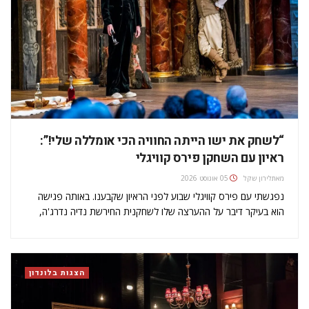
“לשחק את ישו הייתה החוויה הכי אומללה שלי!”:
ראיון עם השחקן פירס קוויגלי
מאת
לירון שקל
05 אוגוסט 2026
נפגשתי עם פירס קוויגלי שבוע לפני הראיון שקבענו. באותה פגישה
הוא בעיקר דיבר על ההערצה שלו לשחקנית החירשת נדיה נדרג'ה,
שמשחקת לצידו בשייקספיר גלוב. אני סיפרתי לו שהדבר העיקרי
שיושב לי על הראש הוא חברת תיאטרון שאני פותחת לצדקה,
במטרה…
הצגות בלונדון