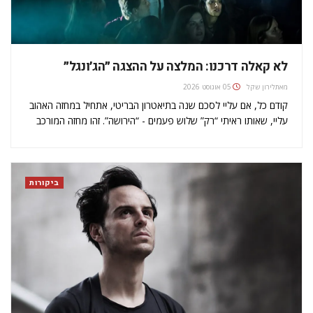
לא קאלה דרכנו: המלצה על ההצגה ״הג׳ונגל״
מאת
לירון שקל
05 אוגוסט 2026
קודם כל, אם עליי לסכם שנה בתיאטרון הבריטי, אתחיל במחזה האהוב
עליי, שאותו ראיתי “רק” שלוש פעמים - “הירושה”. זהו מחזה המורכב
משני חלקים, כמעט שלוש וחצי שעות כל אחד, שזכה להצלחה
היסטרית בתיאטרון יאנג ויק ובעקבותיה עובר לתיאטרון נואל…
ביקורות