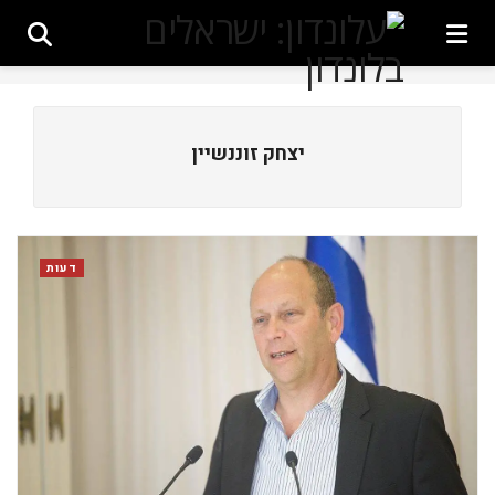
יצחק זוננשיין
דעות