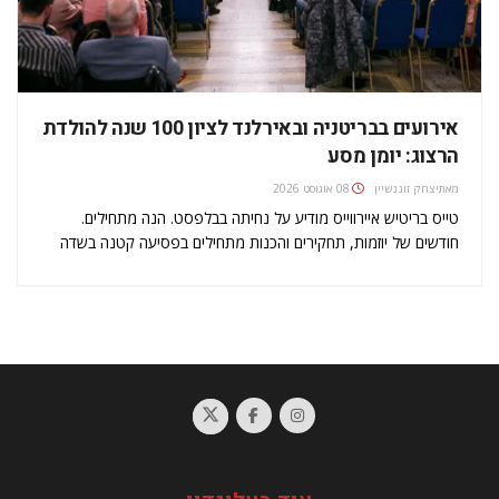
אירועים בבריטניה ובאירלנד לציון 100 שנה להולדת
הרצוג: יומן מסע
מאת
יצחק זוננשיין
08 אוגוסט 2026
טייס בריטיש איירווייס מודיע על נחיתה בבלפסט. הנה מתחילים.
חודשים של יוזמות, תחקירים והכנות מתחילים בפסיעה קטנה בשדה
התעופה הקטן של בירת צפון אירלנד. הכל החל כשנה לפני כן באירוע
ענק בלונדון, שבו 5,000 נוצרים הצדיעו לזכרו של הלורד בלפור…