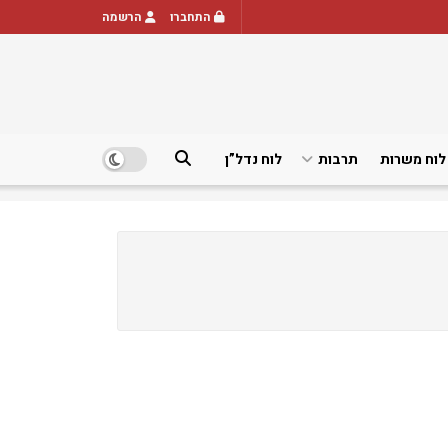
התחברו
הרשמה
לוח משרות
תרבות
לוח נדל”ן