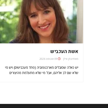
אשת העכביש
מאת
יונתן אילן
09 אוגוסט 2026
יש כאלה שסובלים מארכנופוביה (פחד מעכבישים) ויש מי
שלא שם לב אליהם, אבל מי שלא מתעלמת מהיצורים
הקטנים פרוקי הרגליים האלה היא בר בן-יוסף (35),
תסריטאית ישראלית המתגוררת בלונדון כמה שנים,
שהחליטה לעשות מהם סיפור קסום בניחוח צרפתי. הכירו
את…