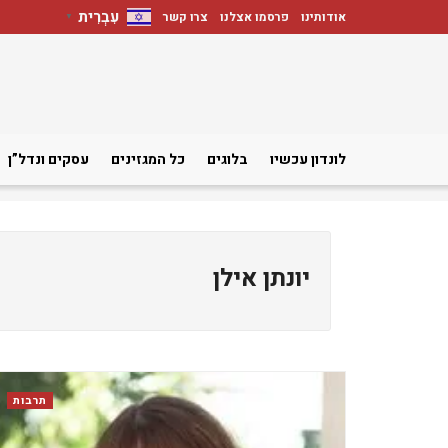
עִבְרִית
אודותינו
פרסמו אצלנו
צרו קשר
▼
לונדון עכשיו
בלוגים
כל המגזינים
עסקים ונדל”ן
יונתן אילן
תרבות