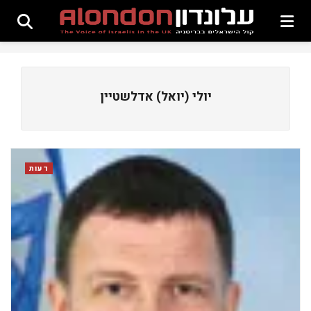
יולי (יואל) אדלשטיין
דעות