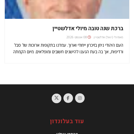
ברכת שנה טובה מיולי אדלשטיין
מאת
יולי (יואל) אדלשטיין
08 אוגוסט 2026
העם היהודי ניחן בזיכרון ייחודי וארוך. עמדנו בתקופות ארוכות של סבל
ורדיפות, אך בה בעת הגענו להישגים חשובים ומופלאים. מיום הקמתה
נתונה מדינת ישראל למתקפות בלתי פוסקות מצד מדינות, אישים
ואזרחי העולם, המטילים דופי בזכות קיומה ובהתנהלותה, על אף
מוסריותה…
עוד בעלונדון