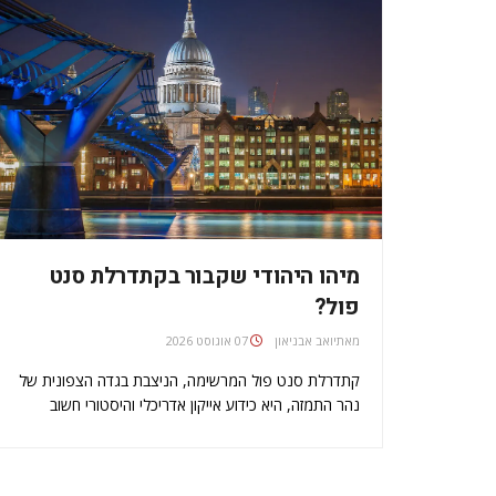
מיהו היהודי שקבור בקתדרלת סנט
פול?
מאת
יואב אבניאון
07 אוגוסט 2026
קתדרלת סנט פול המרשימה, הניצבת בגדה הצפונית של
נהר התמזה, היא כידוע אייקון אדריכלי והיסטורי חשוב
בלונדון. קומת המרתף של המבנה, הנקראת קריפטה,
משמשת לקבורה, כמו בכנסיות רבות אחרות ברחבי אנגליה.
מהנקברים הבולטים שם אפשר למצוא בין השאר את