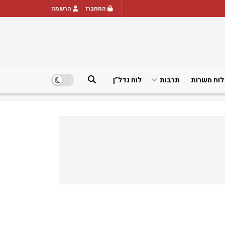
התחברו
הרשמה
לוח משרות
תרבות
לוח נדל”ן