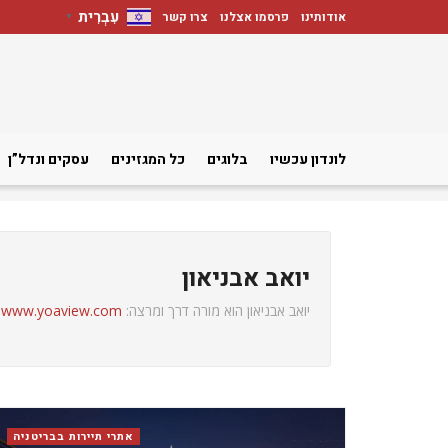
עִבְרִית
אודותינו
פרסמו אצלנו
צרו קשר
▼
לונדון עכשיו
בלוגים
כל המגזינים
עסקים ונדל”ן
יואב אבניאון
יואב אבניאון הוא מורה דרך ומרצה:
www.yoaview.com
.
אתרי תיירות בבריטניה