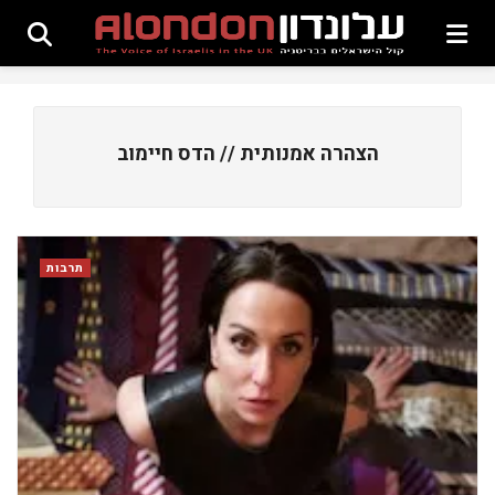
הצהרה אמנותית // הדס חיימוב
תרבות