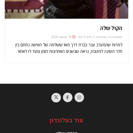
הקול שלה
מאת
הצהרה אמנותית // הדס חיימוב
10 אוגוסט 2026
למרות שהמערב עבר כברת דרך מאז שעולמה של האישה נתחם בין
חדר השינה למטבח, נראה שבשנים האחרונות הזמן צועד לו לאחור.
בימים שבהם ארהב בוחרת נשיא שהתבטאויותיו כלפי נשים זעזעו את
העולם, שזכותה של האישה על גופה מוטל בספק ובשנה…
עוד בעלונדון