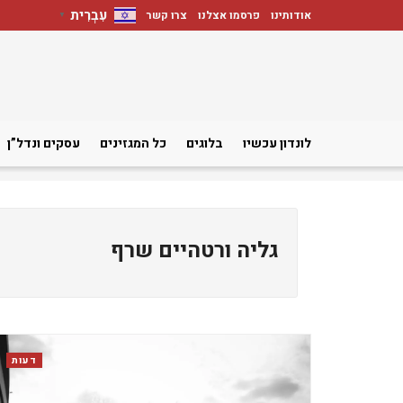
עִבְרִית
אודותינו
פרסמו אצלנו
צרו קשר
▼
לונדון עכשיו
בלוגים
כל המגזינים
עסקים ונדל”ן
גליה ורטהיים שרף
דעות