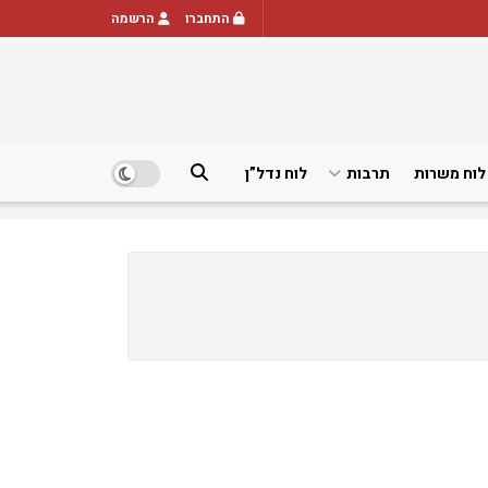
התחברו
הרשמה
לוח משרות
תרבות
לוח נדל”ן