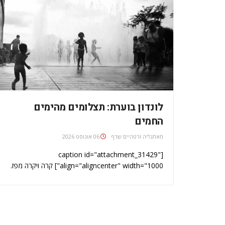
לונדון בוערת: תצלומים מהימים
החמים
מאת
גליה ורטהיים שרף
06 אוגוסט 2026
[caption id="attachment_31429"
align="aligncenter" width="1000"] קרה ויקרה מפז.
אוטו-גלידה בפארק אלכסנדרה[/caption] [caption
id="attachment_31430" align="aligncenter"
width="1000"] יש ערימה של חבר'ה על הדשא. הנוף
מארמון אלכסנדרה[/caption] [caption
id="attachment_31427" align="aligncenter"