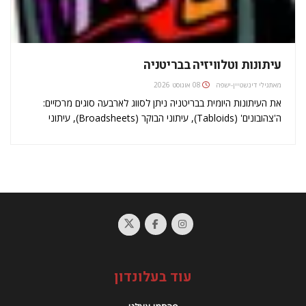
עיתונות וטלוויזיה בבריטניה
מאת
גילי דינשטיין-ישפה
08 אוגוסט 2026
את העיתונות היומית בבריטניה ניתן לסווג לארבעה סוגים מרכזיים:
ה'צהובונים' (Tabloids), עיתוני הבוקר (Broadsheets), עיתוני
הערב, ועיתוני הכלכלה. העיתונים הנפוצים ביותר בבריטניה הנם
הצהובונים ה- Sun וה- Mirror וכן עיתון הבוקר ה- Daily Telegraph.
ה'צהובונים':ה- Tabloids הנו שם כולל ל'צהובונים'…
עוד בעלונדון