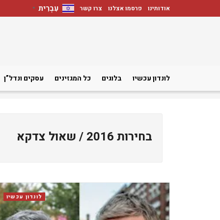
עִבְרִית
אודותינו
פרסמו אצלנו
צרו קשר
▼
לונדון עכשיו
בלוגים
כל המגזינים
עסקים ונדל”ן
בחירות 2016 / שאול צדקא
לונדון עכשיו