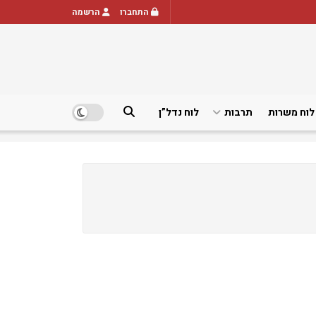
התחברו
הרשמה
לוח משרות
תרבות
לוח נדל”ן