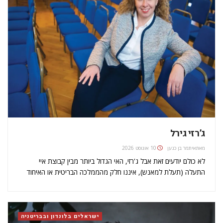
ג’רזי גירל
מאת
איתמר בן כנען
10 אוגוסט 2026
לא כולם יודעים זאת אבל ג'רזי, האי הגדול ביותר מבין קבוצת איי
התעלה (תעלת למאנש), איננו חלק מהממלכה הבריטית או האיחוד
האירופי אלא שטח חסות של הכתר הבריטי עם פרלמנט עצמאי,
בדומה לאי מאן שבין בריטניה לאירלנד. ככזה, יש לג'רזי…
ישראלים בלונדון ובבריטניה