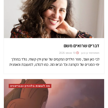
דברים שרואים משם
מאת
איתמר בן כנען
10 אוגוסט 2026
לבי כאן ושם', ספר הילדים המקסים של שרון וידן-קשתי, נולד במהלך
ימי הסגרים של הקורונה וכל הג'אז הזה. כמו לכולנו, למעצבת והאמנית
שרון וידן (45) היה הרבה זמן פנוי אבל להבדיל מרובנו היא החליטה
להקדיש את הזמן הזה לכתיבת ויצירת…
מה לעשות בלונדון ובבריטניה