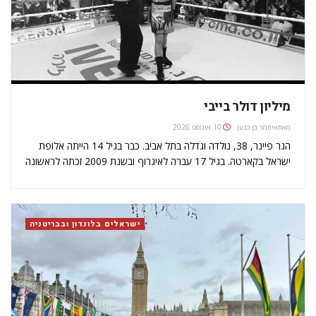
מיליון דולר בייבי
מאת
איתמר בן כנען
10 אוגוסט 2026
הגר פיינר, 38, נולדה וגדלה בתל אביב. כבר בגיל 14 הייתה אלופת
ישראל בקארטה. בגיל 17 עברה לאיגרוף ובשנת 2009 זכתה לראשונה
באליפות העולם למשקל תרנגול ומאז הגנה על תוארה מספר פעמים.
בשנים האחרונות היא פתחה שני מכונים משלה בהם…
ישראלים בלונדון ובבריטניה