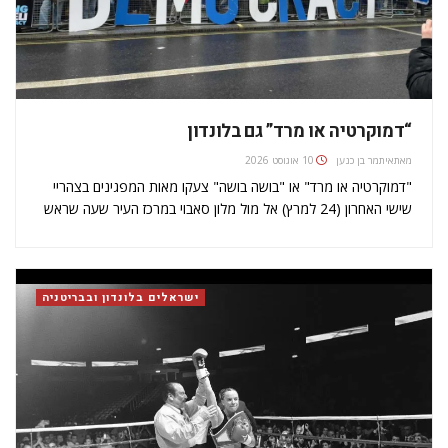
“דמוקרטיה או מרד” גם בלונדון
מאת
איתמר בן כנען
10 אוגוסט 2026
"דמוקרטיה או מרד" או "בושה בושה" צעקו מאות המפגינים בצהריי
שישי האחרון (24 למרץ) אל מול מלון סאבוי במרכז העיר שעה שראש
ממשלת ישראל בנימין נתניהו שהה שם עם פמלייתו. כאן המקום לציין
שבכירים במשרד החוץ הביעו את תדהמתם מהוצאות…
ישראלים בלונדון ובבריטניה