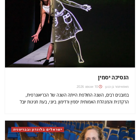
הנסיכה יסמין
מאת
איתמר בן כנען
10 אוגוסט 2026
במובנים רבים, השנה החולפת הייתה השנה של הכריאוגרפית,
הרקדנית והמנהלת האמותית יסמין ורדימון. ביוני, בעת חגיגות יובל
הפלטינה של המלכה אליזבת השנייה ז"ל, הוענק לורדימון (51) תואר
חברה במסדר האימפריה הבריטית (MBE) על תרומתה בתחום הריקוד.
אם לא די בזאת,…
ישראלים בלונדון ובבריטניה