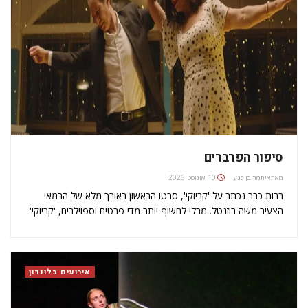
סיפור הפרברים
מאת
איתמר בן כנען
10 אוגוסט 2026
רבות כבר נכתב על 'קריוקי', סרטו הראשון באורך מלא של הבמאי
הצעיר משה רוזנטל. מבלי לחשוף יותר מדי פרטים וספוילרים, 'קריוקי'
עוקב אחר סיפורים של זוג מזרחי בורגני ממוצע מבניין מגורים נטול
אישיות בחולון (בגילומם של ריטה שוקרון וששון גבאי),…
אירועים בלונדון