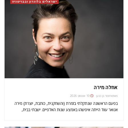
ישראלים בלונדון ובבריטניה
אחלה מירה
מאת
איתמר בן כנען
10 אוגוסט 2026
בפעם הראשונה שנתקלתי בזמרת (והשחקנית, כותבת, יוצרת) מירה
אנואר עווד הייתה איפשהו באמצע שנות האלפיים. ישבתי בבית,
בשכונת ע'גמי, יפו, וצפיתי בדי.וי.די של מופע ענק שקיים הזמר היווני
האגדי יורגו דאלראס. אורחים שונים מרחבי אגן הים התיכון התארחו