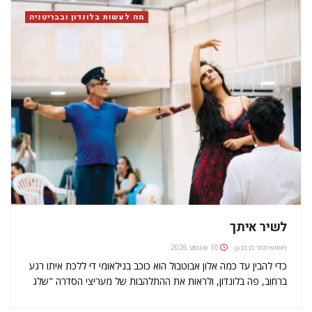
בקונצרט הזה…
מה לעשות בלונדון ובבריטניה
לשיר איתך
מאת
איתמר בן כנען
10 אוגוסט 2026
כדי להבין עד כמה אלון אבוטבול הוא כוכב בנילאומי די ללכת איתו רגע
ברחוב, פה בלונדון, ולראות את ההתלהבות של מעריצי הסדרה "שלג
צח" (Snowfall) עטים עליו עם דמעות בעיניים. היינו יחד בקרנבל
בנוטינג היל ועשרות רבות של גברתנים ויפיפיות…