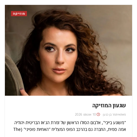
מוזיקה
שגעון המוזיקה
מאת
איתמר בן כנען
10 אוגוסט 2026
"משוגע בייבי", אלבום הסולו הראשון של זמרת הג'אז הבריטית-יהודיה
אמה סמית, החברה גם בהרכב הפופ המצליח "האחיות פופיני" (The
Puppini sisters) זכה לחצי מליון השמעות סטרימינג בשבוע הראשון