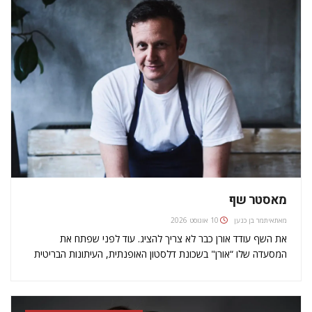
מאסטר שף
מאת
איתמר בן כנען
10 אוגוסט 2026
את השף עודד אורן כבר לא צריך להציג. עוד לפני שפתח את
המסעדה שלו “אורן" בשכונת דלסטון האופנתית, העיתונות הבריטית
כבר עלתה על כישרונו יוצא הדופן והיללה ושיבחה את פועלו. מאז
שפתח את המסעדה שפים ועיתונאי אוכל מובילים יוצאים מגדרם…