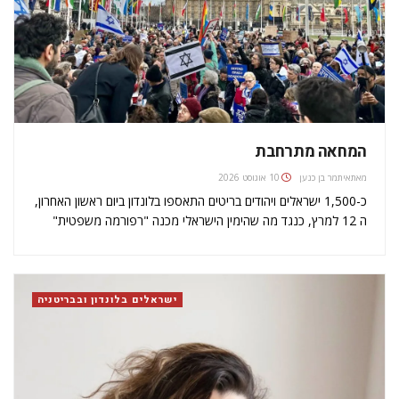
המחאה מתרחבת
מאת
איתמר בן כנען
10 אוגוסט 2026
כ-1,500 ישראלים ויהודים בריטים התאספו בלונדון ביום ראשון האחרון,
ה 12 למרץ, כנגד מה שהימין הישראלי מכנה "רפורמה משפטית"
בעוד המתנגדים הרבים לכך מכנים זאת "ההפיכה משטרית". שעה
שהחקיקה השנויה במחלוקת של ממשלת ישראל ממשיכה בשלה,
מבקריה טוענים בתוקף שהיא…
ישראלים בלונדון ובבריטניה