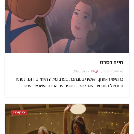
חיים בסרט
מאת
איתמר בן כנען
10 אוגוסט 2026
בחמישי האחרון, העשירי בנובמבר, בערב גאלה מיוחד ב BFI, נפתח
פסטיבל הסרטים היהודי של בריטניה עם הסרט הישראלי עטור
הפרסים 'קריוקי'. מדובר בפסטיבל הסרטים היהודי הגדול ביותר
באירופה ואחד המובילים בעולם ובמשך עשרה ימים (מהעשירי עד
העשרים בנובמבר) הפסטיבל מקרין…
ביקורות