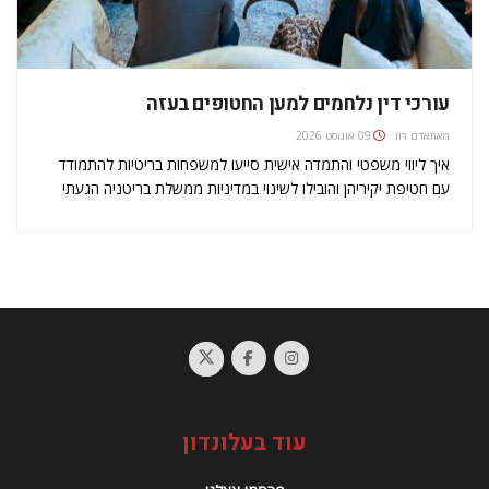
עורכי דין נלחמים למען החטופים בעזה
מאת
אדם רוז
09 אוגוסט 2026
איך ליווי משפטי והתמדה אישית סייעו למשפחות בריטיות להתמודד
עם חטיפת יקיריהן והובילו לשינוי במדיניות ממשלת בריטניה הגעתי
למשרד בבוקר 9 באוקטובר 2023, אחרי שכמעט לא ישנתי במשך
חמישים השעות שקדמו לכך. אף שאני עורך דין היושב בלונדון, כמו
יהודים…
עוד בעלונדון