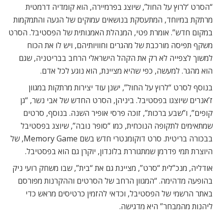
“הסרט ‘לרוץ על החול’, שיוצג בפרמיירה, הוא קומדיה דרמטית
מרתקת במיוחד, המתעסקת בנושאים עמוקים של הגעה והתמקמות
במקום חדש”. אומרת פטי, המנהלת האמנותית של הפסטיבל. הסרט
משקף תפיסה מורכבת של מהגרים וחוויותיהם, ויש לו את הכוח
למשוך לצפייה לא רק את הקהל הישראלי הרחב בבריטניה, שגם
הוא מהגר. למעשה, כפי שהיא מציינת, הוא נוגע לכל אדם.
בנוסף לסרט “לרוץ על החול”, ישנן עוד יצירות מרתקות במגוון
ז’אנרים שיוצגו בפסטיבל. ביניהן, הסרט החדש של אבי נשר, “גן
קופים”, ו”שבע ברכות”, זוכה פרסי אופיר השנה. בנוסף, סרטים
שמתאימים לתקופה הנוכחית, כמו “סופר נובה”, שיוצג בפסטיבל
בבכורה בריטית. סרט דוקומנטרי חדש בשם Memory Game, של
היוצרת תמי פדרמן שמתגוררת בלונדון, יוקרן גם הוא בפסטיבל.
אודליה, מנכ”לית “סרט”, מציינת גם את “בית”, שבו משחק רועי ניק
בהופעה מדהימה. “המגוון הרחב של הסרטים וההקרנות מפורסם
באתר הרשמי של הפסטיבל, וכדאי להזמין כרטיסים מראש כדי
ליהנות מהמבחר” היא מדגישה.