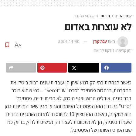
עמוד הבית
תרבות
קולנוע בלונדון
לא עוצרות באדום
מאת
ענת קורן
מאי 14, 2024
A
A
זמן קריאה: 1 דקת קריאה
כאשר הנהלות בתי הקולנוע איתן הן עובדות שנים רבות ביטלו את
ההקרנות, מנהלות פסטיבל “סרט” או “Seret” – כפי שהוא מוכר
בבריטניה, אודליה הרוש ופטי הוכמן, לא הרימו ידיים. פסטיבל
“סרט” בלונדון הוא הפסטיבל הפותח והגדול מבין שאר המדינות בהן
הוא מתקיים, והשנה הוא מציין 13 להיווסדו. למרות האתגרים הרבים
שעמדו בפניהן, הן לא מתכוונות לעצור והן ממשיכות לרוץ, בדיוק כמו
שם הסרט הפותח של הפסטיבל.