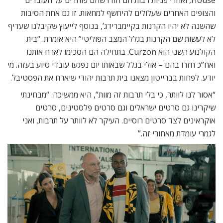
House, ואחרי פניות רבות הם הודו שהם פוחדים על העובדים
והצופים האחרים שעלולים להיחשף למחאות. זו גם אחת הסיבות
שהשנה לא יהיו הקרנות בקיימברידג’, בנוסף לייעוץ שקיבלנו שעדיף
לא לעשות שם הקרנות בגלל המצב הפוליטי” היא אומרת. “בית
הקולנוע השני הוא Curzon. בתחילה הם הסכימו לארח אותנו
ואח”כ חזרו בהם – אולי בגלל שבאותו יום נפגעו עובדי סיוע בעזה. מי
יודע. לפחות בברייטון מצאנו בית תרבות יהודי שיארח את הפסטיבל.
“אסור לנו לוותר, כי בלי תרבות זה מוות”, היא ממשיכה. “מבחינתי
שיקרינו גם סרטים ישראלים וגם סרטים פלסטינים, סרטים
אוקראינים לצד סרטים רוסיים. העיקר לא לוותר על תרבות, ואני
לגמרי עומדת מאחורי זה.”