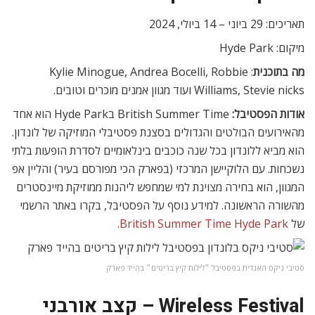
תאריכים: 29 ביוני – 14 ביולי, 2024
מיקום: Hyde Park
מה בתוכנית
: Kylie Minogue, Andrea Bocelli, Robbie
Williams, Stevie nicks ועוד מגוון אמנים מוכרים וטובים.
אודות הפסטיבל:
British Summer Time בHyde Park הוא אחד
מהאירועים הבולטים והגדולים בסצנת פסטיבלי המוזיקה של לונדון.
הוא מביא ללונדון בכל שנה כוכבים בינלאומיים לסדרת הופעות בלתי
נשכחות. עם הלוקיישן המרכזי (בפארק הכי מפורסם בעיר) והליין אפ
המגוון, הוא בחירה מצוינת למי שמחפש ליהנות ממוזיקת מיינסטרים
מהשורה הראשונה. למידע נוסף על הפסטיבל, בקרו באתר הרשמי
של
British Summer Time Hyde Park.
סטיבי ניקס האגדית בפסטיבל ״לילות קיץ בריטים״ בהייד פארק
Wireless Festival – קצב אורבני