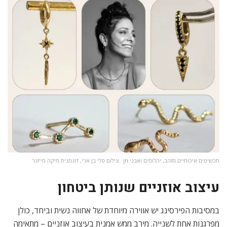
תכשיטים איכותיים מזהב, יהלומים ואבני חן . צילום סלי בן ארי, דוגמנית מיקה מייזנר
עיצוב אוזניים שנותן ביטחון
במסיבות הפירסינג יש אווירה מיוחדת של אחווה נשית וביחד, כולן
מפרגנות אחת לשנייה. מירב ממש אמנית בעיצוב אוזניים – מתאימה