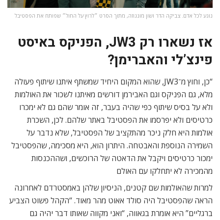
נוגע לכל אדם. צביקה הדר ושון מונגוזה, מתוך הסרט ״לרוץ על החול״ שפותח את הפסטיבל
אז נשארו רק JW3, הפניקס באיסט
פינצ’לי והאברימן?
“כן, וחוץ מ־JW3, שהוא המקום היחיד שמשתף איתנו שיתוף פעולה
מלא, גם הפניקס וגם האבירמן דורשים מאיתנו לשכור את האולמות
ולא על בסיס שיתוף כפי שהיה בעבר, זה אומר שהם גם לא ימכרו
כרטיסים ולא יפרסמו את הפסטיבל באתר שלהם. לכן, השכרת
אולמות היא חלק ניכר מהתקציב של הפסטיבל, שלא נדבר על
השמירה הנוספת והאבטחה. היתרון הוא, היא מסכימה, שהפסטיבל
ימכור כרטיסים ויקבל את הדאטה של הרוכשים, ושההכנסות
מהמכירה לא יתחלקו עם האולם
למרות שהאולמות שם קטנים, הניסיון שלהן באמסטרדם לאחרונה
הראה שהפסטיבל היה סולד אאוט מהר מאוד. “הקהל פשוט הצביע
ברגליים” היא אומרת בגאווה, “ואני מקווה שאותו דבר יהיה גם