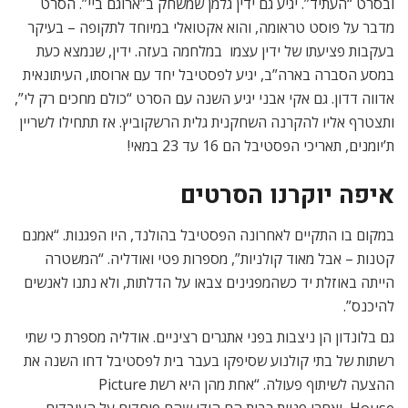
ובסרט “העתיד”. יגיע גם ידין גלמן שמשחק ב”ארוגם ביי”. הסרט
מדבר על פוסט טראומה, והוא אקטואלי במיוחד לתקופה – בעיקר
בעקבות פציעתו של ידין עצמו במלחמה בעזה. ידין, שנמצא כעת
במסע הסברה בארה”ב, יגיע לפסטיבל יחד עם ארוסתו, העיתונאית
אדווה דדון. גם אקי אבני יגיע השנה עם הסרט “כולם מחכים רק לי”,
ותצטרף אליו להקרנה השחקנית גלית הרשקוביץ. אז תתחילו לשריין
ת’יומנים, תאריכי הפסטיבל הם 16 עד 23 במאי!
איפה יוקרנו הסרטים
במקום בו התקיים לאחרונה הפסטיבל בהולנד, היו הפגנות. “אמנם
קטנות – אבל מאוד קולניות”, מספרות פטי ואודליה. “המשטרה
הייתה באוזלת יד כשהמפגינים צבאו על הדלתות, ולא נתנו לאנשים
להיכנס”.
גם בלונדון הן ניצבות בפני אתגרים רציניים. אודליה מספרת כי שתי
רשתות של בתי קולנוע שסיפקו בעבר בית לפסטיבל דחו השנה את
ההצעה לשיתוף פעולה. “אחת מהן היא רשת Picture