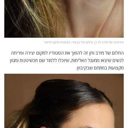
פירסינג של מירב לב רן. צילום סלי בן ארי, דוגמנית מיקה מייזנר
החלום של מירב וחן זה להפוך את הסטודיו למקום יצירה ופריחה
לנשים שיצאו ממעגל האלימות, שיוכלו ללמוד שם תכשיטנות ומגוון
מקצועות במתחם שבקיבוץ.