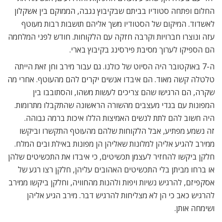
החלום ופתחה סטודיו בביתם שבקיבוץ נגבה, הממוקם בין אשקלון
לאשדוד. המיקום של הסטודיו משך אליהם תושבות רבות מעוטף
עזה ונוצרו חברויות וקרבה חזקה עם הלקוחות. חודש לפני המלחמה
הם הספיקו לערוך מסיבת פירסינג בקיבוץ בארי.
ה-7 באוקטובר היה הסיוט של כולנו. גם עבור מירב וחן זאת הייתה
טלטלה קשה מאוד. הם איבדו אנשים יקרים להם מהעוטף. אחרי מה
שקרה, הם הרגישו שהם צריכים לעשות משהו, והסתובבו בין
המפונות עם בגדי מעצבים מהשורה הראשונה שהתקבלו מתרומות.
היה חשוב להם לתת לנשים האמיצות הללו איכות ברמה גבוהה.
זה נשמע מפתיע, אבל הלקוחות שלהם מהעוטף התקשרו וביקשו
ממירב להגיע אליהן למלונות שאליהן הן מפונות באילת ובים המלח.
חלקן ביקשו להחזיר לעצמן תכשיטים, כי איבדו את התכשיטים שלהן
או ברחו מביתן בלי התכשיטים האהובים עליהן, חלקן רצו רגע של
אסקפיזם, להרגיש נשיות ויפות ולהנות מהחוויה, וחלקן ביקשו ממירב
להרגיש כאב כי הן לא מצליחות להרגיש דבר. מירב הגיע אליהן
ושימחה אותן.