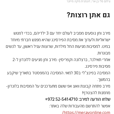
צילום סלי בן ארי, דוגמנית מיקה מייזנר
גם אתן רוצות?
מירב וחן נוסעים מסביב לעולם יחד עם 3 ילדיהם, בכדי לפגוש
ישראליות ולערוך את מסיבת הפירסינג שהיא מפגש חברתי מיוחד
במינו. למסיבות מגיעות החל מילדות, שרוצות עגיל ראשון, עד לנשים
מבוגרות.
אחרי תאילנד, ברצלונה וקפריסין- מירב וחן מגיעים ללונדון ל-2
מסיבות פירסינג.
המסיבה בפינצ׳לי ב30 למאי. המסיבה בהמפסטד בתאריך שיקבע
בהמשך.
מירב פתחה קבוצת וואצ אפ ששם מתעדכנים על המסיבות בלונדון-
מוזמנות להצטרף!
שלחו הודעה למירב: ⁦+972 52-5414710⁩
אפשר להתרשם מהעבודות שלה באתר:
https://meravonline.com/