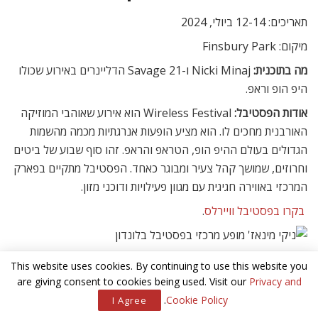
תאריכים: 12-14 ביולי, 2024
מיקום: Finsbury Park
מה בתוכנית:
Nicki Minaj ו-21 Savage הדליינרים באירוע שכולו
היפ הופ וראפ.
אודות הפסטיבל:
Wireless Festival הוא אירוע שאוהבי המוזיקה
האורבנית מחכים לו. הוא מציע הופעות אנרגתיות מכמה מהשמות
הגדולים בעולם ההיפ הופ, הטראפ והראפ. זהו סוף שבוע של ביטים
וחרוזים, שמושך קהל צעיר ומבוגר כאחד. הפסטיבל מתקיים בפארק
המרכזי באווירה חגיגית עם מגוון פעילויות ודוכני מזון.
בקרו בפסטיבל וויירלס
.
Wireless Festival
– ניקי מינאז’ הדליינרית. מתוך האתר הרשמי של הפסטיבל
This website uses cookies. By continuing to use this website you
are giving consent to cookies being used. Visit our
Privacy and
Mighty Hoopla – פופ ותרבות ה-
.
Cookie Policy
I Agree