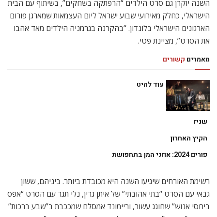
השנה יוקרן גם סרט הילדים “הרפתקה בשחקים”, בשיתוף עם הבית
הישראלי, כחלק מאירועי שבוע ישראל ליום העצמאות שמארגן פורום
הארגונים הישראלי בלונדון. “בהקרנה בגרמניה הילדים מאד אהבו
את הסרט”, מציינת פטי.
מאמרים
קשורים
עוד להיט
שניז
הקיץ האחרון
פורים 2024: אוזני המן בתחפושת
רשימת האורחים שיגיעו השנה היא מכובדת ביותר. ביניהם, ששון
גבאי עם הסרט “בתי אהובתי” של איתן גרין, נלי תגר עם הסרט “אפס
ביחסי אנוש” שחוגג עשור, וריימונד אמסלם שמככבת ב”שבע ברכות”