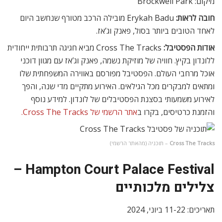
מיקום: Brockwell Park
חובה לראות:
Erykah Badu מובילה הרכב מטורף שנחשב היום
לאחד הטובים ביותר בסול, פאנק וג’אז.
אודות הפסטיבל:
Cross The Tracks מביא חגיגה תרבותית ייחודית
ללונדון בקיץ. חוויה של מוזיקת נשמה, פאנק וג’אז עם מגוון דוכני
אוכל מרחבי העולם. הפסטיבל מפורסם באווירה המשפחתית שלו
ומתאים למבקרים מכל הגילאים. האירוע מתקיים מדי שנה, והפך
לאירוע משמעותי בסצנת הפסטיבלים של לונדון. למידע נוסף
והזמנת כרטיסים, בקרו ב
אתר הרשמי של Cross The Tracks.
Cross The Tracks
– תוכניה (מהאתר הרשמי)
Hampton Court Palace Festival –
צלילים מלכותיים
תאריכים: 11-22 ביוני, 2024