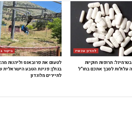
לונדון עכשיו
ביקור ב
טרמינל: תרופות חוקיות
לטעום את פרובאנס וליהנות מה
 עלולות לסבך אתכם בחו”ל
בגולן: פנינת הטבע הישראלית 
לתיירים מלונדון