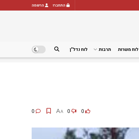
התחברו
הרשמה
לוח משרות
תרבות
לוח נדל”ן
0
A
0
0
A