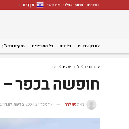
עִבְרִית
אודותינו
פרסמו אצלנו
צרו קשר
▼
לונדון עכשיו
בלוגים
כל המגזינים
עסקים ונדל”ן
עמוד הבית
לונדון עכשיו
דעות
חופשה בכפר – 
מאת
גיא לרר
אוקטובר 24, 2004
ב
דעות
,
לונדון ע