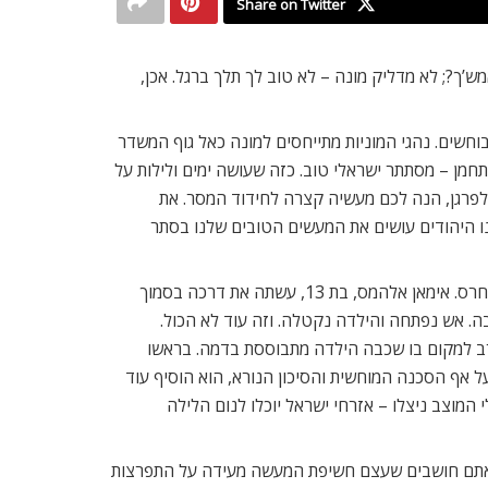
Share on Twitter
’ך?; לא מדליק מונה – לא טוב לך תלך ברגל. אכן,
וחשים. נהגי המוניות מתייחסים למונה כאל גוף המשדר
חמן – מסתתר ישראלי טוב. כזה שעושה ימים ולילות על
ם לפרגן, הנה לכם מעשיה קצרה לחידוד המסר. את
נו היהודים עושים את המעשים הטובים שלנו בסתר
היה זה לילה אפל וארוך במיוחד במוצב גירית, שליד רפיח. עם עלות השחר הבחינו החיילים בתזוזה מחשידה. חששותיהם לא העלו חרס. אימאן אלהמס, בת 13, עשתה את דרכה בסמוך
ה. אש נפתחה והילדה נקטלה. וזה עוד לא הכול.
קרב למקום בו שכבה הילדה מתבוססת בדמה. בראשו
ל אף הסכנה המוחשית והסיכון הנורא, הוא הוסיף עוד
13-. סרן ר’ לא פסק, עד שלא ידע לבטח: חיילי המוצב ניצלו – אזרחי ישראל יוכלו לנום הלילה
ם אתם חושבים שעצם חשיפת המעשה מעידה על התפרצות