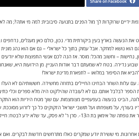
Share on Facebook
ת ידיים שרוקדות לך מול הפנים בתנועה סיבובית: למה מי אתה?; מה לאמש
את הנעשה בארץ בעין ביקורתית מדי. נכון, כולם כאן מעגלים, נדחפים וב
 הוא נושא למחקר. אבל עמוק בתוך כל ישראלי – גם אם הוא נהג מונית ת
ון, נחישות – וחשוב מהכל: מוסר. אז הנה לכם אנשי התפוצות שלא יודעי
 שבוע נדירה. בטח לא שמעתם דבר אודות העניין. מן הידועות היא, שאנח
הביא את הסיפור במלואו – לתפארת מדינת ישראל!
ית הספר לבלבל אותם. גם לא לעובדה שהילקוט היה מלא ספרים וכלי כתיב
הפלוגה, הביט בנעשה בעפעפיים מצומצמות. עם שוך מטח היריות הוא הת
 בעורף, על משפחתו ועל תושבי ישראל הזקוקים כל כך לזרוע מסוככת. ע
שני צעדים, כיוון את נשקו ושחרר עוד צרור שהקפיץ וחורר את גופתה של אימאן בת ה
ת אחרונות. מי ששירת יודע שמקרים כאלו מתרחשים חדשות לבקרים. וא