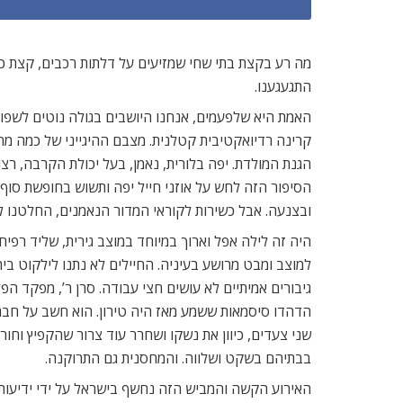
מה רע בקצת בתי שחי שמזיעים על דלתות רכבים, קצת כפו
התגעגענו.
האמת היא שלפעמים, אנחנו היושבים בגולה נוטים לשפוט 
קרינה רדיואקטיבית קטלנית. מצבם ההיגייני של כמה מהם
הגנת המולדת. יפה בלורית, נאמן, בעל יכולת הקרבה, רצ
הסיפור הזה לחש על אוזני חייל יפה ותשוש בחופשת סוף
ובצנעה. אבל כשירות לקוראי המדור הנאמנים, החלטנו ל
למוצב ומבט מרושע בעיניה. החיילים לא נתנו לילקוט ב
גיבורים אמיתיים לא עושים חצי עבודה. סרן ר’, מפקד 
הדהדו סיסמאות ששמע מאז היה טירון. הוא חשב על חבריו
בבתיהם בשקט ושלווה. והמחסנית גם התרוקנה.
האירוע הקשה והמביש הזה נחשף בישראל על ידי ידיעו