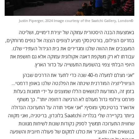
©Justin Piperger, 2024 Image courtesy of the Saatchi Gallery, London
באמצעות הבנה היסטורית עמוקה של יצירת דימויים, ושליטה
במדיום הצילום, בורטינסקי מציע לצופים הצצה אל נופים מרוחקים,
המעצבים את ההווה שלנו ומגדירים את בית הגידול העתידי שלנו.
עבודתו לא רק משקפת דאגה אקולוגית עמוקה אלא גם חושפת את
היופי הבלתי צפוי בהשפעת התעשייה על כדור הארץ.
“אני מצלם למעלה מ-40 שנה כדי לתעד את הדרכים שבהן
הציוויליזציה המודרנית שינתה את הפלנטה שלנו באופן דרמטי…
בזמן זה, המודעות לנושאים הללו שמוצגים על ידי תמונות בעלות
פורמט צילומי גדול מעולם לא הרגישה דחופה יותר”. כך משתף
אדוארד ברטינסקי ומוסיף: “אני אסיר תודה על התערוכה הגדולה
ביותר בקריירה שלי בגלריה Saatchi בלונדון, בריטניה, ואני מקווה
שחווית התערוכה תמשיך לספק נקודות שונות לשיחות מגוונות
בנושאים אלה ותעביר את כולנו למקום של פעולה חיובית והשפעה