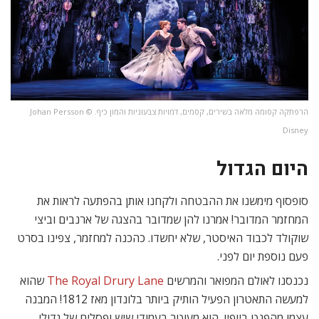
הרפתקה קסומה מלאה בשירים, קסמים, דמויות צבעוניות והמון כיף. Johan Persson ©️
Disney
היום הגדול
סופסוף מימשנו את ההבטחה ולקחנו אותן בהפתעה לראות את
המחזמר המדובר! אמרנו להן שמדובר בהצגה של ארנבים וביצי
שוקולד לכבוד האיסטר, שלא יחשדו. כהכנה למחזמר, צפינו בסרט
פעם נוספת יום לפני.
נכנסנו לאולם המפואר והמרשים
The Royal Drury Lane
שהוא
למעשה התאטרון הפעיל הותיק ביותר בלונדון מאז 1812! המבנה
עצמו מהפנט ביופיו. הוא מעוטר בעמודי שיש ופסלים של גדולי