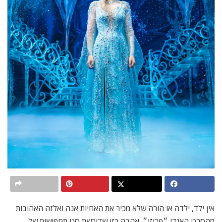
אין ילד, ילדה או הורה שלא מכיר את האחיות אנה ואלזה האהובות
מהסרט האגדי ״פרוזן״. אהבה כזו שדורשת סט תחפושות של