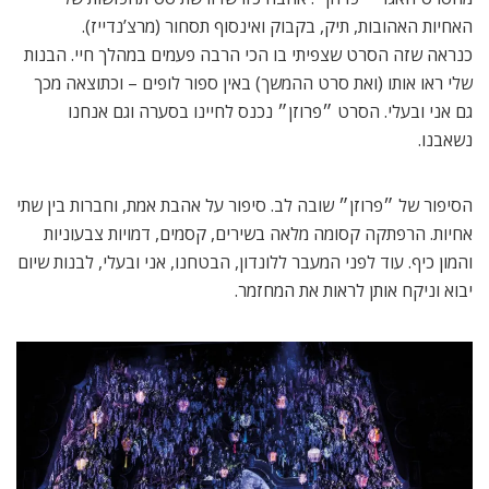
האחיות האהובות, תיק, בקבוק ואינסוף תסחור (מרצ’נדייז).
כנראה שזה הסרט שצפיתי בו הכי הרבה פעמים במהלך חיי. הבנות
שלי ראו אותו (ואת סרט ההמשך) באין ספור לופים – וכתוצאה מכך
גם אני ובעלי. הסרט ״פרוזן״ נכנס לחיינו בסערה וגם אנחנו
נשאבנו.
הסיפור של ״פרוזן״ שובה לב. סיפור על אהבת אמת, וחברות בין שתי
אחיות. הרפתקה קסומה מלאה בשירים, קסמים, דמויות צבעוניות
והמון כיף. עוד לפני המעבר ללונדון, הבטחנו, אני ובעלי, לבנות שיום
יבוא וניקח אותן לראות את המחזמר.