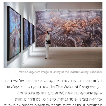
© Matt Chung, 2024 Image courtesy of the Saatchi Gallery, London
בולטת בתערוכה הזו הצגת הפרוייקט השאפתני ביותר של הצלם עד
כה, ‘In The Wake of Progress’, אשר הופק בשיתוף פעולה עם
אייקון המוסיקה בוב אזרין (הידוע בעבודתו עם פינק פלויד),
אנדריאה בוצ’ילי, פיטר גבריאל, טיילור סוויפט ואחרים. חווית
מולטימדיה זו, בת 22 דקות, סוחפת את הצופים בנרטיב של השפעת