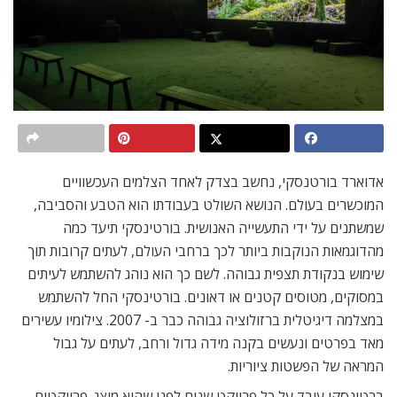
אדוארד בורטנסקי, נחשב בצדק לאחד הצלמים העכשוויים
המוכשרים בעולם. הנושא השולט בעבודתו הוא הטבע והסביבה,
שמשתנים על ידי התעשייה האנושית. בורטינסקי תיעד כמה
מהדוגמאות הנוקבות ביותר לכך ברחבי העולם, לעתים קרובות תוך
שימוש בנקודת תצפית גבוהה. לשם כך הוא נוהג להשתמש לעיתים
במסוקים, מטוסים קטנים או דאונים. בורטינסקי החל להשתמש
במצלמה דיגיטלית ברזולוציה גבוהה כבר ב- 2007. צילומיו עשירים
מאד בפרטים ונעשים בקנה מידה גדול ורחב, לעתים על גבול
המראה של הפשטות ציוריות.
ברטינסקי עובד על כל פרויקט שנים לפני שהוא מוצג. פרויקטים