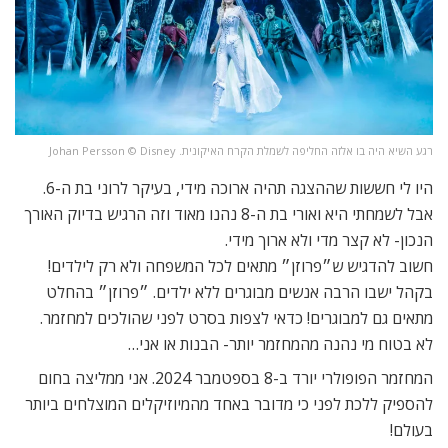
רגע השיא היה בו אלזה החליפה לשמלת הקרח האיקונית. Johan Persson ©️ Disney
היו לי חששות שההצגה תהיה ארוכה מידי, בעיקר לרוני בת ה-6.
אבל לשמחתי היא ואורי בת ה-8 נהנו מאוד וזה הרגיש בדיוק האורך
הנכון- לא קצר מדי ולא ארוך מידי.
חשוב להדגיש ש״פרוזן״ מתאים לכל המשפחה ולא רק לילדים!
בקהל ישבו הרבה אנשים מבוגרים ללא ילדים. ״פרוזן״ בהחלט
מתאים גם למבוגרים! כדאי לצפות בסרט לפני שהולכים למחזמר.
לא בטוח מי נהנה מהמחזמר יותר- הבנות או אני…
המחזמר הפופולרי יורד ב-8 בספטמבר 2024. אני ממליצה בחום
להספיק ללכת לפני כי מדובר באחד מהמיוזיקלים המוצלחים ביותר
בעולם!