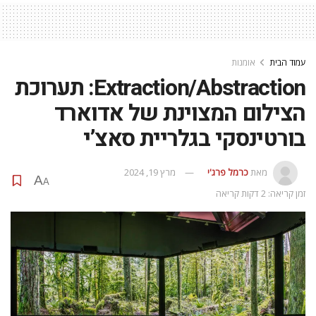
עמוד הבית
אומנות
Extraction/Abstraction: תערוכת
הצילום המצוינת של אדוארד
בורטינסקי בגלריית סאצ’י
מאת
כרמל פרג'י
מרץ 19, 2024
A
A
זמן קריאה: 2 דקות קריאה