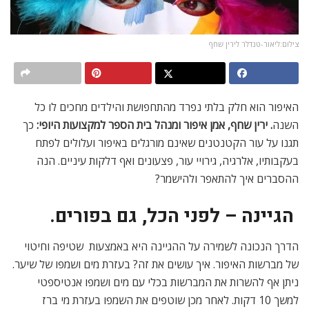
צילום:ליאור-טנדלר לירין שחף
האיפור הוא חלק בלתי נפרד מהתחפושת והילדים מחכים לו כל
השנה
. ירין שחף, אמן איפור ומנהל בית הספר למקצועות היופי:
כך
תגנו על עור הקטנטנים שאינם מורגלים באיפור ועלולים לפתח
בעקבותיו, אלרגיה, גירויי עור, פצעונים ואף דלקות עיניים. הנה
ההסברים איך להתאפר ולהישמר?
הגיינה – לפני הכל
, גם בפורים.
הדרך הנכונה לשמירה על ההגיינה היא באמצעות שטיפה וחיטוי
של מברשות האיפור. איך עושים את זה? בעזרת מים ושמפו של שיער.
ניתן אף להשרות את המברשות בכלי עם מים ושמפו אנטיספטי
למשך 10 דקות. לאחר מכן שוטפים את השמפו בעזרת מי ברז