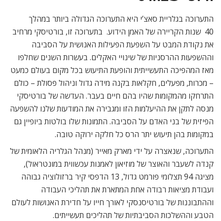
התערוכה בגלריית סאצ’י היא התערוכה הגדולה ביותר במהלך
40 שנות הקריירה של האמן הידוע. בתערוכה זו, בורטיסקי מרחיב
את נקודת המבט על השפעת הפעילות האנושית על הסביבה
וההשפעות ההרסניות של שינויי האקלים. בעשרות השנים שחלפו
מאז המהפיכה התעשייתית והופעת התיעוש בכל מקום בעולם כמעט
– מכרות, מפעלים, חקלאות בקנה מידה גדול וניהול פסולת – כולם
התרחקו מהמקומות שהיו בהם חיים בעבר. העדשה של בורטיסקי
מנסה לתקן את ההיעלמות הזו ומגבירה את המודעות שלנו להשפעה
הפיזית של בני האדם על הסביבה. התמונות שלו בולטות ביופיין גם
במקומות בהן תיעוש יתר הרס כל חלקה ירוקה טובה.
התערוכה, שנאצרה על ידי מארק מאייר (מנהל הגלריה הלאומית של
קנדה לשעבר והאוצר של מוזיאון לאמנות עכשווית במונטראול),
מציגה 94 תצלומי פורמט גדול, 13 הדפסי קיר ברזולוציה גבוהה
ועבודת מציאות רבודה אחת המתארת את תהליכי העבודה
וההתבוננות של בורטיסנסקי לאורך חייו על חדירת האנושות לעולם
הטבע וההשלכות הסביבתיות של תהליכים תעשייתים.