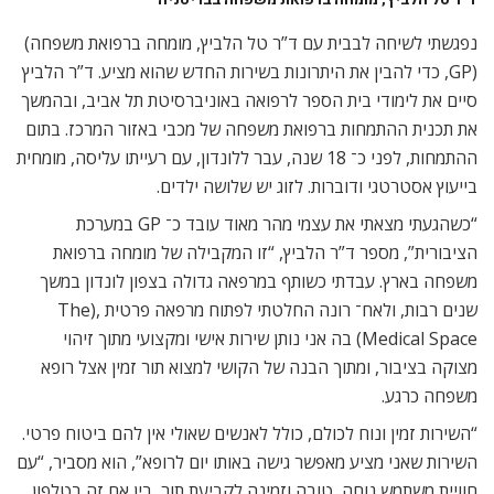
נפגשתי לשיחה לבבית עם ד”ר טל הלביץ, מומחה ברפואת משפחה)
(GP, כדי להבין את היתרונות בשירות החדש שהוא מציע. ד”ר הלביץ
סיים את לימודי בית הספר לרפואה באוניברסיטת תל אביב, ובהמשך
את תכנית ההתמחות ברפואת משפחה של מכבי באזור המרכז. בתום
ההתמחות, לפני כ־ 18 שנה, עבר ללונדון, עם רעייתו עליסה, מומחית
בייעוץ אסטרטגי ודוברות. לזוג יש שלושה ילדים.
“כשהגעתי מצאתי את עצמי מהר מאוד עובד כ־ GP במערכת
הציבורית”, מספר ד”ר הלביץ, “זו המקבילה של מומחה ברפואת
משפחה בארץ. עבדתי כשותף במרפאה גדולה בצפון לונדון במשך
שנים רבות, ולאח־ רונה החלטתי לפתוח מרפאה פרטית ,(The
Medical Space) בה אני נותן שירות אישי ומקצועי מתוך זיהוי
מצוקה בציבור, ומתוך הבנה של הקושי למצוא תור זמין אצל רופא
משפחה כרגע.
“השירות זמין ונוח לכולם, כולל לאנשים שאולי אין להם ביטוח פרטי.
השירות שאני מציע מאפשר גישה באותו יום לרופא”, הוא מסביר, “עם
חוויית משתמש נוחה, טובה וזמינה לקביעת תור, בין אם זה בטלפון,