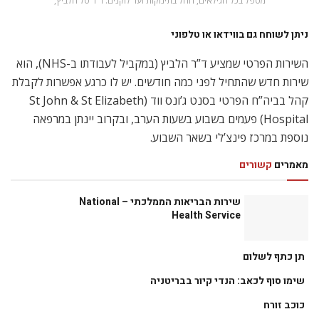
מטפל בכל הגילאים, החל בתינוקות ועד לזקנים. ד”ר טל הלביץ,
ניתן לשוחח גם בווידאו או טלפוני
השירות הפרטי שמציע ד”ר הלביץ (במקביל לעבודתו ב-NHS), הוא
שירות חדש שהתחיל לפני כמה חודשים. יש לו כרגע אפשרות לקבלת
קהל בביה”ח הפרטי בסנט ג’ונס ווד (St John & St Elizabeth
Hospital) פעמים בשבוע בשעות הערב, ובקרוב יינתן במרפאה
נוספת במרכז פינצ’לי בשאר השבוע.
מאמרים
קשורים
שירות הבריאות הממלכתי – National
Health Service
תן כתף לשלום
שימו סוף לכאב: הנדי קיור בבריטניה
כוכב זורח