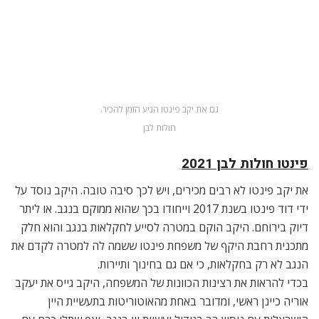
ובקטע טוב.
החולות הלבן הוא בלנד של ענבי רוסאן ושנין בלאן מכרמים בכל
רחבי הנגב, מקיבוץ רתמים ועד למצפה רמון, משיזף ועד להר הנגב.
הרוסאן הותסס בחביות עץ אלון ויושן בהן על השמרים, מה שהעניק
ליין את המורכבות ו”הגוף”, ואליו הוסף השנין בלאן שמעדן את היין
והופך אותו למענג לשתייה. היין ארומתי מאוד, עשיר בטעמים, עם
מינרליות מודגשת ועם סיומת ארוכה שתגרום לך להתמכר ללגימה
הבאה. אשר על כן מומלץ שלא לרכוש יותר מבקבוק אחד. מה גם
שהיין מיוצר בכמויות מוגבלות למדי.
זה מסוג היינות שקשה לי להגדיר את ההתאמה הקולינרית שלהם,
לכן רק אומר שאם חשקה נפשכם ביין יוצא דופן וכזה שלא שתיתם
מעולם פשוט תקנו ותשתו. לחיים!
מחיר: £49.99
ניתן להשיג ב
The Grapevine
אולי תאהבו לקרוא עוד כתבה על
אלכוהול בלונדון
: