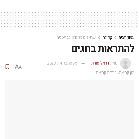
בלונדון ובכלל בחו”ל, התחליף לארוחת החג עם משפחה היא לפתוח
שולחן עם חברים טובים, או במקרה של משפחה מעורבת, עם
משפחתו של בן הזוג שלעתים חוגגת אחרת ממה שאנחנו רגילים.
החלטתי לבדוק בין מכרי, ישראלים שחיים כאן בלונדון, איך הם
מתכוונים להסב לשולחן החג השנה.