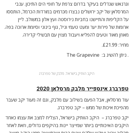
וגרנאש שגדלים בעיקר בדרום צרפת על חופי הים התיכון. ענבי
המרסלאן של יקב ירושלים נבצרו מכרמים במורדות הכרמל, הותססו
על הקליפות והתיישנו בחביות נירוסטה ועץ אלון במשולב. ליין
ארומות של פירות יער ומעט טעמי וניל, גוף בינוני וסיומת ארוכה בפה.
מאוזן מאוד וטעים להפליא ויעבוד מצוין עם תבשילי קדירה.
מחיר: £21.99.
. ניתן להשיג ב: The Grapevine
היקב הותיק בישראל. מלבק של טפרברג
טפרברג אינספייר מלבק מרסלאן 2020
עוד מרסלאן, אבל הפעם בשילוב עם מלבק, וגם זה מעוד יקב שעבר
מהפיכת איכות של ממש – יקב טפרברג.
יקב טפרברג – היקב הוותיק בישראל, הצליח למצב את עצמו כאחד
היקבים האיכותיים ביותר שמייצר יינות בהיקפים גדולים, וזאת לאחר
תהליך ארוך ועיקש שלקח שנים רבות ושכתוצאה ממנו היקב מייצר