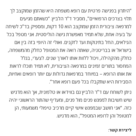
“היתרון בפגישה פרטית עם רופא משפחה היא שהזמן שמוקצב לך
תלוי בצרכים הרפואיים”, מסביר ד”ר הלביץ. “כשאתם מגיעים
למרפאה ציבורית הזמן שמוקצב הוא 10 דקות, ומספיק בד”כ לשיחה
על בעיה אחת, שלא תמיד מאפשרת גישה הוליסטית. אני מטפל בכל
הגילאים, החל בתינוקות ועד לזקנים. ואולי זה היופי בזה בין אם
בישראל או בבריטניה, שאתה רואה את המטופל כחלק מהמשפחה,
כחלק מהקהילה, ויכול ללוות אותו לאורך שנים. לצערי, בגלל
המחסור בתורים זמינים במרפאה הציבורית, לא תמיד תוכלו לראות
את אותו הרופא – במיוחד במרפאות גדולות עם יותר רופאים ואחיות,
הסבירות היא שתקבלו בכל פעם רופא אחר”.
ניתן לשוחח עם ד”ר הלביץ גם בווידאו או טלפונית, אך הוא מדגיש
שיש חשיבות למפגש פנים מול פנים, ומעדיף שהתור הראשוני יהיה
כזה. “אני חושב שבמפגש אישי קיים מרכיב טיפולי משמעותי, הן
למטופל והן לרופא המטפל”, הוא מדגיש.
ליצירת קשר: