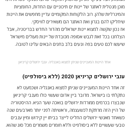
מוכן מנטלית לאתגר של יינות ים תיכוניים עם החדות, החומציות
והמינרליות שלהן. רוב הלקוחות המקומיים עדיין מחפשים את היינות
שיחליקו להם בגרון ואת האתגר הם משאירים לוויסקי.
אז נכון שקשה למצוא יינות ישראלים מהדור החדש בבריטניה, אבל
הצלחנו בכל זאת לגבש אסופה מכובדת של יינות מעולים מישראל
שיעשו לכם טעים בפה ונעים בלב בחגים הבאים עלינו לטובה.
אחד היינות המעניינים שניתן למצוא באנגליה. ענבי ירושלים קריניאן
ענבי ירושלים קריניאן 2020 (ללא ביסולפיט)
זה אחד היינות המעניינים שניתן למצוא באנגליה ושכמעט לא
נתקלתי בו בישראל. מדובר ביין אדום שעשוי כולו מענבי קריניאן
שנבצרו בכרמים ממורדות ירושלים בואכה שער הגיא. ההיסטוריה
של היין הזה מרתקת לכשעצמה, וראשיתה לפני יותר מארבעים שנה
כשאחד מאנשי ירושלים החליט לייצר בביתו יין קידוש ומיץ ענבים
טבעי שעשויים ללא ביסולפיט וללא חומרים משמרים מכל סוג שהוא.