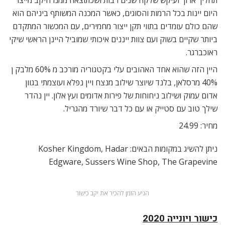
היום יינות בכל הרמות והסוגים, כאשר המכנה המשותף ביניהם הוא
שהם כולם עומדים בתווי תקן ייצור מחמירים, עם המכשור המתקדם
ביותר שקיים בשוק ועם צוות ייננים איכותי שמוביל היינן הראשי שיקי
ראוכברגר.
היין הזה שהוא אחד האהובים עלי בקטגוריה מורכב מ 60% מלבק ן
40% מרסלאן, בלנד שיוצר שילוב מנצח ויין נפלא ועוצמתי בגוון
אדום עמוק ושילוב ניחוחות של פירות אדומים ועץ אלון. יין נהדר
שילך טוב עם סטייק או עם כל דבר שיורד מהגריל.
מחיר: 24.99
ניתן להשיג במקומות הבאים: Kosher Kingdom, Hadar
Edgware, Sussers Wine Shop, The Grapevine
הגיע הזמן להכיר את יקב כישור
כישור ויונייה 2020