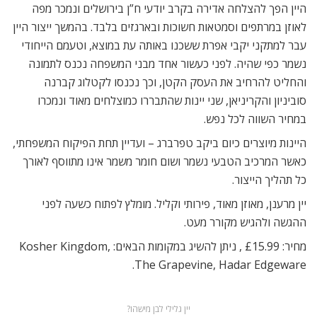
היין הפך להצלחה אדירה בקרב יודעי ח”ן בירושלים ונמכר מפה
לאוזן במרתפים וסמטאות חשוכות ובארגזים בלבד. בהמשך ייצור היין
עבר למתקני יקבי אפרת ששכנו באותה עת במוצא, וטעמם הייחודי
נשמר כפי שהיה. לפני כעשור אחד מבני המשפחה נכנס לתמונה
והחליט להרחיב את העסק הקטן, וכך נכנסו לקטלוג קברנה
סוביניון והקריניאן, שני יינות שהתבררו כמוצלחים מאוד ונמכרו
במחיר השווה לכל נפש.
היינות מיוצרים כיום ביקב טפרברג – ועדיין תחת הפיקוח המשפחתי,
כאשר המרכיב הטבעי נשמר ושום חומר משמר אינו מתווסף לאורך
כל תהליך הייצור.
יין מרענן, מאוזן מאוד, פירותי וקליל. מומלץ לפתוח כשעה לפני
ההגשה ולהגיש מקורר מעט.
מחיר: £15.99 , ניתן להשיג במקומות הבאים: Kosher Kingdom,
The Grapevine, Hadar Edgeware.
יין גלילי לבן מישהו?