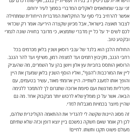
מאמרים
קשורים
מה לעשות בלונדון בחודש ספטמבר
2018
תחל שנה ויינותיה
להתראות בחגים
בעקבות‭ ‬הבועות: ביקור בתעשיית היין הבריטית התוססת
https://alondon.net/new-
site/חנויות-היין-הכשר-הטובות-בלונדון/
תגיות
אלכוהול בלונדון
היינן משה קליין
יין באנגליה
יין בבריטניה
יין בלונדון
יין ישראלי באנגליה
יין ישראלי בבריטניה
יין ישראלי בלונדון
יינות באנגליה