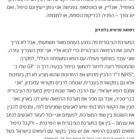
באימייל, אונליין, או בווטסאפ. בפגישה אני נותן ייעוץ וגם טיפול, ואם
יש צורך – הפניה לבדיקות נוספות, או למומחה.
רפואה פרטית בלונדון
המערכת הציבורית פה כרגע בעומס מאוד משמעותי, אבל לא צריך
לעזוב את הרפואה הציבורית כדי לבוא אליי. אני זמין כשצריך עזרה,
ואני עובד בשיתוף פעולה עם רופא המשפחה הכללי, למקרה
שהמטופל רוצה לחזור להמשך טיפול בבעיה דרך ה־ GP שלו ב־
.”NHS ד”ר הלביץ מדגיש את היתרונות שהוא מציע לא רק בזמינות
אלא גם בתקשורת בעברית, שנוחה לרבים מקוראי עלונדון. “אני
אמנם רופא ישראלי, עם הרבה מאוד שנות ניסיון במערכת הציבורית
בבריטניה, אבל גם מכיר את מערכת הרפואה שיש לנו בארץ, ואני
מבין את הקושי התרבותי שיש לאנשים שמגיעים לפה, ומנסים להבין
את השונות בין שתי המערכות. לפעמים אני יכול לעזור לאנשים לנתב
את עצמם – בין אם במערכת הציבורית או הפרטית – ולקבל טיפול
מתאים למצבם הרפואי. אם יש צורך בקשר עם רופאים בישראל בשל