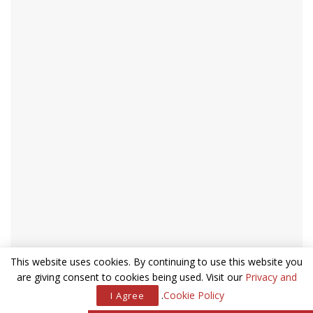
הכירו את נגה, ניר ומיה
נגה כותבת מוסיקה לסרטים, זמרת סשנים, מדבבת וקריינית. ניר
מהנדס תוכנה והיום מתעסק ב-devops.
״בספטמבר הקרוב נחגוג בדיוק שש שנים פה בלונדון, אז אנחנו
מתרגשים כפליים בתקופת החגים!״ מספרת נגה בהתרגשות. ״מה
גם, שמיה נולדה בספטמבר – בדיוק ביום ההולדת שלי אז השמחה
כפולה ומכופלת, ואנחנו לגמרי מוכנים לחגים״.
וואו, מזל טוב! אז איך באמת אתם מתכוונים לחגוג את כל השמחות
השנה?
״אמא שלי ואחי הגיעו באוגוסט האחרון לביקור ארוך והטענו את
אנרגיות הגעגוע והמשפחתיות טוב טוב, כך שאנחנו נשאר השנה
בלונדון. בד״כ אנחנו מתארחים אצל חברים ישראלים שהכרנו כאן
This website uses cookies. By continuing to use this website you
מהקהילה הישראלית.״
are giving consent to cookies being used. Visit our
Privacy and
לפחות חסכתם את השאלות של ״אצל המשפחה שלי או שלך?
.
Cookie Policy
I Agree
״לגמרי! אבל הכיף הוא שהחברים הם המשפחה שבחרנו לעצמנו