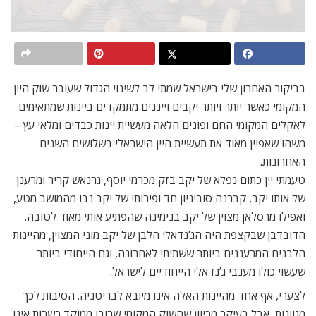
בביקור האחרון שלי בישראל שמתי לב לשינוי הגדול שעובר שוק היין
המקומי כאשר יותר ויותר יקבים וייננים מתמקדים ביינות שמתאימים
לאקלים המקומי החם ופונים הלאה מעשיית יינות כבדים ומלאי עץ –
משהו שאפיין מאוד את תעשיית היין הישראלי בשלושים השנים
האחרונות.
טעמתי יין כתום נפלא של יקב בזק מכרמי יוסף, גרנאש קריר ומרענן
של אותו יקב, קברנה סוביניון חד ופירותי של יקב נבו מהמושב מטע,
ואפילו מרסלאן מצוין של יקב בנימינה שהפתיע אותי מאוד לטובה.
הדובדבן שבקצפת היה הג’נדאלי הלבן של יקב מוני המצוין, מהיינות
הלבנים המרעננים ביותר ששתיתי לאחרונה, וגם הייחודי ביותר
שעשוי כולו מענבי ג’נדאלי הייחודיים לישראל.
לצערי, אף אחד מהיינות האלה אינו מיובא לבריטניה. הסיבות לכך
מגוונות, אבל בעיקר מכיוון שהשוק המקומי שרובו ממוקד כשרות אינו