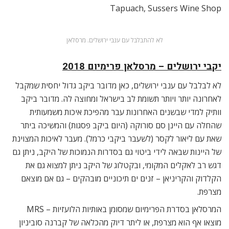
Tapuach, Sussers Wine Shop
לא להתבלבל עם ענבי ירושלים. מרסלאן
יקבי ירושלים – מרסלאן פרימיום 2018
לא לבלבל עם ענבי ירושלים, כאן מדובר ביקב גדול יחסית שמקבל
לאחרונה יותר ויותר תשומת לב בישראל ומחוצה לה. מדובר ביקב
וותיק למדי שבשנים האחרונות עבר מהפיכת איכות משמעותית
שהחלה עם היינן סם סורוקה (היום ביקב פסגות) והמשיכה ביתר
שאת עם ליאור לקסר (לשעבר ביקבי כרמל). מעבר לאיכות המצוינת
של היינות שבאה לידי ביטוי גם בסדרות הנמוכות של היקב, ניתן גם
דגש רב לאקלים המקומי, ובקטלוג של היקב ניתן למצוא גם את
הקלדוק והקריניאן – זנים ים תיכוניים מובהקים – גם אם מוצאם
מצרפת.
המרסלאן בסדרת הפרימיום שמסומן באותיות הלועזיות – MRS
מוצאו אף הוא מצרפת, או ליתר דיוק מהכלאה של קברנה סוביניון