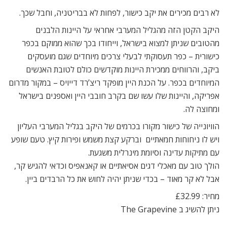
לא רבים מכירים את יקב כישור, לפחות לא בבריטניה, וחבל שכך.
היקב הקטן הזה מהגליל המערבי אחראי על היינות הלבנים
מהטובים שניתן למצוא בישראל, וייחודו בכך שהוא ממוקם בכפר
כישורית – כפר תעסוקתי לבעלי צרכים מיוחדים שגם מועסקים
ביקב, והרווחים ממכירת היינות מוקדשים כולם לטובת האנשים
המיוחדים בכפר. על הכנת היין מופקד ריצ’רד דייויס – במקור מדרום
אפריקה, והיינות שלו עשו שם בקרב חובבי היין ואספנים בישראל
ומחוצה לה.
הוויונייה של כישור מקורו בכרמים של היקב בגליל המערבי העליון
ויש לו ניחוחות חמאתיים וברקע קצת משמש ופירות קיץ. טעם שופע
עם מתיקות עדינה וסיומת מינרלית משגעת.
הולך טוב עם מאכלי דגים אסיאתיים או קאנאפיס וכדאי להגיש קר,
אבל לא קר מאוד – בכדי שניתן יהיה לחוש את כל הרבדים ביין.
מחיר: £32.99
ניתן להשיג ב The Grapevine