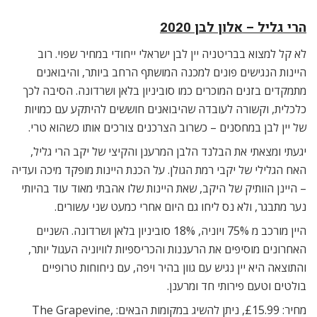
הרי גליל – אלון לבן 2020
לא קל למצוא בבריטניה יין לבן ישראלי ייחודי במחיר שפוי. רוב
היינות הנגישים פונים למכנה המושתף הרחב ביותר, והיבואנים
מתמקדים בזנים המוכרים כמו סוביניון בלאן ושרדונה. הסיבה לכך
כלכלית, וקשורה לעובדה שהיבואנים חוששים להיתקע עם כמויות
של יין לבן במחסנים – כשרוב הצרכנים צורכים אותו כשהוא טרי.
יגעתי ומצאתי את הבלנד הלבן המרענן והקיצי של יקב הרי גליל,
האח הגלילי של יקבי רמת הגולן. על הכנת היינות מופקד מיכה ועדיה
– היינן הוותיק של היקב, שאת היינות שלו אהבתי מאוד עוד בהיותי
נער מתבגר, ולא נס ליחו גם היום אחרי כמעט שני עשורים.
היין מורכב מ 75% ויוניה, 18% סוביניון בלאן ושרדונה. השניים
האחרונים מוסיפים את הרעננות והכריספיות לוויוניה העגול יותר,
והתוצאה היא יין נגיש עם גוון בהיר ויפה, עם ניחוחות טרופיים
בולטים וטעם פירותי חד ומרענן.
מחיר: £15.99, ניתן להשיג במקומות הבאים: The Grapevine,