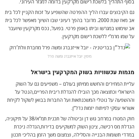
בסוף התהליך בלשכת רישום מקרקעין בדומה למגזר העירוני.
גם הקיבוצים עברו הליך ההפרטה שהשפיע על זכות הקניין לכל בית
אב מאז שנת 2000. מדובר בהפך רעיוני שבו השיוך מאפשר לכל בית
אב שימוש במגרשו וביתו באופן פרטי. בפועל, נכס מקרקעין שיועבר
על שמו מרמ”י ללשכת רישום מקרקעין.
מימין: יובל אייזנברג ומשה פרל
מגמות עכשוויות בשוק המקרקעין בישראל
עליית המחירים והחשש ממיתון בעולם – משפיעים גם על השוק
הישראלי וכתוצאה מכך הובילו להגדלת ריבית הפריים,הנטל על
וההשפעה על נוטלי המשכנתאות ועל החברות בבואן לשקול לקיחת
אשראי עסקי לפיתוח יזמות נדל”ן.
חוק המטרו במרחב גוש דן וביטולה של תכנית תמ”א/38 על תיקוניה,
הגדלת מס רכישה, צינון השוק למשקיעים בדירות,הגדלה ניכרת
במדדי תשומות הבנייה והסלילה, וצמצום משך הזמן בהליכי תכנון