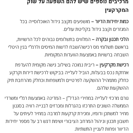
מרכיבים נוספים שיש להם השפעה על שוק
המקרקעין
כמות יחידות הדיור –
מושפעים מקצב גידול האוכלוסייה בכל
המגזרים וקצב גידול בקליטת עולים.
הלכי תכנון ובקרה –
המלווים בתשלומים גבוהים לכל הרשויות,
בראשם תשלומי מס רכישה/שבח לרשות המיסים ולרמ”י בגין היטלי
השבחה ברשויות באמצעות הוועדות המקומיות.
רכישת מקרקעין –
ריבית נמוכה בשילוב גישה מקומית להעדפת
אחזקת נכס בבעלות, הוביל לעלייה בביקוש לרכישת דירות וקרקע
כחלק מתמהיל ההשקעה לפרטיים ולמשפחות וכחלק מהרחבת תיק
ההשקעות שלהם.
גורם מרכזי לעלייה במחירי הנדל”ן – המדינה באמצעות רמ”י ומשרדי
הממשלה השונים התרכזו בהגרלות ומכרזים לבנייה רוויה בסגנון
מחיר למשתכן ודומיו, ומכירת קרקעות למרבה במחיר לעיתים על
חשבון תכנון וניהול המרחב הציבורי ושימת דגש רב על מספר יחידות
הדיוור ופחות לעניין התשתיות.