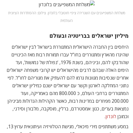
משלחת המשפיענים עם השגרירה ציפי חוטובלי בלונדון. צילום: ההסתדרות הציונית
העולמית
מיליון ישראלים בבריטניה ובעולם
היחסים בין החברה הישראלית המתגוררת בישראל לבין ישראלים
שהיגרו מהארץ ומתגוררים בחו”ל עברו תמורות רבות מאז הכינויים
שהודבקו להם, וביניהם, בשנת 1976, ‘נפולת של נמושות’, ועד
הימים האלה שבהם לרבים מהישראלים יש קרובי משפחה ישראלים
אחרים שנסיבות מגוונות גרמו להם להעתיק את מגוריהם לחו”ל. לפי
נתוני המחלקה לארגון וקשר עם ישראלים ישנם כמיליון ישראלים
המתגוררים ברחבי העולם, כ 800.000 מהם באמריקה, ועוד
200.000 מפוזרים במדינות רבות, כאשר הקהילות הגדולות מביניהן
נמצאות בערים, כגון: אמסטרדם, ברלין, מוסקבה, מלבורן וסידני,
וכמובן
לונדון
.
במסע משתתפים מירי מיכאלי, מגישת הטלוויזיה ועיתונאית ערוץ 13,