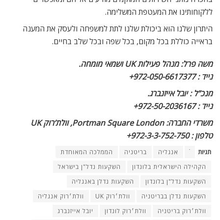
ללקוחותינו את המעטפת המשלימה.
היתרון שלנו הוא ביכולת שלנו לתת למשפחה ולעסק את המענה
בראייה כוללת בכל מקום, בכל שפה ובכל שלב בחיים.
משה פרל: מנהל פעילות UK ושמאי מומחה.
נייד : 972-050-6617377+
מנכ”ל : יובל אייזנברג.
נייד : 972-50-2036167+
משרדי החברה: Portman Square London, וולת’רוק UK
טלפון : 972-3-3-752-750+
תגיות
ֿ
אנגליה
בריטניה
הממלכה המאוחדת
הקהילה הישראלית בלונדון
השקעות נדל"ן בישראל
השקעות נדל"ן בלונדון
השקעות נדלן באנגליה
השקעות נדלן בבריטניה
וולת׳רוק UK
וולת׳רוק אנגליה
וולת׳רוק בריטניה
וולת׳רוק לונדון
יובל אייזנברג