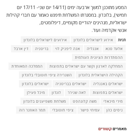
המסע מתוכנן למשך ארבעה ימים (14/11 יום שני- 17/11 יום
חמישי), בלונדון. במסגרתו המשלחת תיפגש כאמור עם חברי קהילות
ישראליות, מנהיגים יהודיים מקומיים, דיפלומטים,
אנשי אקדמיה ועוד.
תגיות
אירוע לישראלים בלונדון
אירועים לישראלים בלונדון
אלעד טנא
אנגליה
אנה ליפניק לוי
בריטניה
דין ארבל
ההסתדרות הציונית העולמית
המחלקה לארגון וקשר עם ישראלים בתפוצות
הממלכה המאוחדת
הקהילה הישראלית בלונדון
השגרירה ציפי חוטובלי בלונדון
ישראלים באנגליה
ישראלים בבריטניה
ישראלים בלונדון
ישראלים בתפוצות
לאה שנירר
לונדון
מיכל פעילן
מירי מיכאלי
משה קלוגהפט
משלחת משפיענים בלונדון
ניסים כהן
עמיחי פישר
ציפי חוטובלי
תמר האוזנר רוה
מאמרים
קשורים