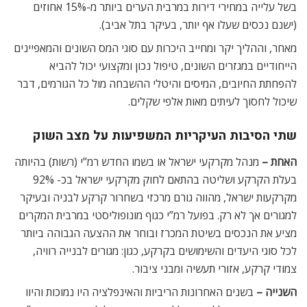
בשל עלייה במחירי דירות במרבית הערים ביותר מ-15% אחוזים
(ישנם נכסים שעלו אף יותר, בעיקר בתל אביב).
מאחר, וההליך יקר ומחייב היכרות עם סוגי המס השונים והמאפיינים
הייחודיים במגזרים השונים, טיפול נכון ומקצועי יכול להביא
להפחתת החיובים, המיסים והיטלי ההשבחה מול כל הגורמים, דבר
שיכול לחסוך לעיתים מאות אלפי שקלים.
שתי הסיבות העיקריות המשפיעות על מצב השוק
האחת –
מנהל מקרקעי ישראל או בשמו החדש רמ”י (רשות) בהיותה
בעלת הקרקע ושליטה בהתאם לחוק מקרקעי ישראל בכ- 92%
מקרקעות ישראל, מהווה גורם מרכזי בשחרור קרקע לבניה ובעיקר
למגורים אך לא רק. בפועל רמ”י כגוף מונופוליסטי במרבית המקרים
מציע את הנכסים בשיטת המכרז ובוחר את ההצעה הגבוהה ביותר
לכל סוגי היעדים והשימושים בקרקע, כגון: מגורים לבנייה רוויה,
צמודי קרקע, אזורי תעשיה ומבני ציבור.
השנייה –
בשנים האחרונות הריביות והאינפלציה היו נמוכות והיוו