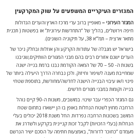
המגזרים העיקריים המשפעים על שוק המקרקעין
המגזר העירוני –
מאופיין ברוב ערי מרכז הארץ והערים הגדולות
חיפה וירושלים, בהליך של “התחדשות עירונית” או בפשטות ( תכנית
מתאר ארצית – תמ”‘א 38, על תיקוניה השונים).
בישראל יש מגבלה של עתודות הקרקע והן אוזלות ובחלק ניכר של
הערים ישנם אזורים רבים בהם מבני המגורים הוותיקים,שניבנו
בשנות ה- 50 – 70 של המאה הקודמת נבנו ברמת בנייה ישנה
שמחייבת מענה לשיפור וחיזוק. ולכן נבחרה הדרך היעילה ביותר של
פינוי ו/או עיבוי הבנייה הישנה לחדשה/מחודשת, בתוספת שטחי
בנייה וקומות במבני מגורים חדשים.
גם המגזר הכפרי עבר שינוי. במושבים, משנות ה-90 קיים נוהל
הרחבה מחוץ לשטח הנחלות באופן בו הן יישארו בתחום שטח
המושב בשכונות הרחבה נפרדות. החל משנת 2018 יכולים בעלי
הנחלות (בעלי הזכויות) לקבל זכות קניינית בקרקע ולשדרג את
מעמדם “כחוכר לדורות”, באמצעות חתימה על הסכם ישיר הנרשם