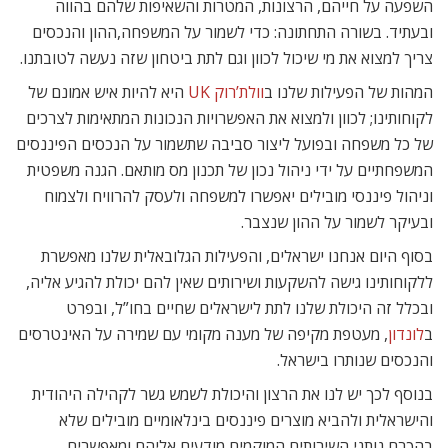
השפעה על חייהם, הרצונות, המטרות והשאיפות שלהם בהווה
ובעתיד. בשורה התחתונה: כדי לשמור על המשפחה,ההון והנכסים
צריך למצוא את מי שיכול לכוון וגם לתת ביטחון שזה נעשה לטובתנו.
המהות של הפעילות שלנו ב
וולת’רוק UK
היא להיות איש אמונם של
לקוחותינו; לכוון ולמצוא את האפשרויות הנכונות המתאימות לצרכים
של כל משפחה ובפועל ליצור סביבה שתשמור על הנכסים הפיננסים
המשפחתיים על ידי ניהול נכון של תכנון מס מותאם. הגנה משפטית
וניהול פיננסי מובילים יאפשרו למשפחה ולעסק להרוויח ולצמוח
ובעיקר לשמור על ההון שנצבר.
בסוף היום אנחנו ישראלים, והפעילות הגלובאלית שלנו מאפשרת
ללקוחותינו גישה להשקעות ושירותים שאין להם יכולת להגיע אליה,
ובכלל זה היכולת שלנו לתת לישראלים שחיים בחו”ל, ובפרט
ב
לונדון
, מעטפת מקיפה של מענה מקומי עם שמירה על האינטרסים
והנכסים שנותרו בישראל.
בנוסף לכך יש לנו את הרצון והיכולת לשמש גשר לקהילה היהודית
והישראלית ולהביא מוצרים פיננסים בינלאומיים מובילים שלא
בהכרח נותני השירותים המוקמים מודעים אליהם ומאפשרים