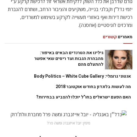
גורם שדרבן את כלל השוק ללקיחת אשראי זול לרכישת קרקע ע”י
יזמי נדל”ן וקבלני בנייה, משקיעים והציבור הרחב, ושתרם להגברת
רכישת דירות ואף באזורי תעשייה לקרקע בשימוש למשרדים,
ומרכזים לוגיסטיים (אחסנה).
מאמרים
קשורים
גילינו את הטרנדים הבאים באיפור:
מהבהרת הגבות ועד ריסים שאי אפשר
להתעלם מהם
אנטוני גרומלי: Body Politics – White Cube Gallery
מה לעשות בלונדון בחודש אוקטובר 2018
האם הפעם ישראלים בחו”ל יוכלו להצביע בבחירות?
מימין: יובל אייזנברג ומשה פרל