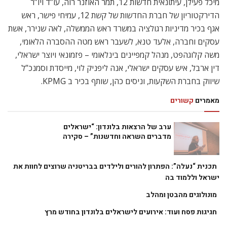
מיכל פעילן, עיתונאית חדשות 12, תמר האוזנר רוה, עו”ד ויו”ר
הדירקטוריון של חברת החדשות של קשת 12, עמיחי פישר, ראש
אגף בכיר מדיניות רגולציה במשרד ראש הממשלה, לאה שנירר, אשת
עסקים וחברה, אלעד טנא, לשעבר ראש מטה ההסברה הלאומי,
משה קלוגהפט, מנהל קמפיינים בינלאומי – פזמונאי ויוצר ישראלי,
דין ארבל, איש עסקים ישראלי, אנה ליפניק לוי, מייסדת וסמנכ”ל
שיווק בחברת השקעות, וניסים כהן, שותף בכיר ב KPMG.
מאמרים
קשורים
ערב של הרצאות בלונדון: “ישראלים
מדברים השראה וחדשנות” – סקירה
תכנית “נעלה”: הפתרון להורים ולילדים בבריטניה שרוצים לחוות את
ישראל וללמוד בה
מונולוגים מהבטן ומהלב
חגיגות פסח ועוד: אירועים לישראלים בלונדון בחודש מרץ