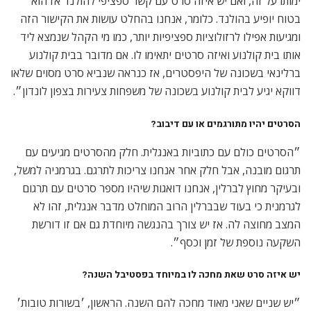
ימותו על זה, ואם יש איזה סרט עם קשר ספציפי להולנד אז הוא
בטוח יופיע בהולנד. כלומר, אנחנו בהחלט עושות את הקישור הזה
ומגיעות אפילו לרזולוציות ספציפיות יותר, כמו מי הקהל שנמצא ליד
אותו בית קולנוע ואיזה סרטים יתאימו לו. אם מדובר בבית קולנוע
ברלינאי בשכונה של היפסטרים, אז כנראה שנביא סרט מסוים שלאו
דווקא יגיע לבית קולנוע בשכונה של משפחות צעירות בצפון לונדון״.
הסרטים יהיו מתורגמים או עם דיבוב?
״הסרטים כולם עם כתוביות באנגלית. חלק מהסרטים מגיעים עם
תרגום מובנה, אבל חלק אחר אנחנו צריכות לתרגם. בגרמניה למשל,
ובעיקר מחוץ לברלין, אנחנו דואגות שיהיו מספר סרטים עם תרגום
לגרמנית כי בעוד שבברלין הרוב המוחלט מדבר אנגלית, זהו לא
המצב מחוצה לה. אז יש צורך בהנגשה מיוחדת גם אם זו דורשת
השקעה נוספת של זמן וכסף״.
יש איזה סרט שאת מחכה לו במיוחד בפסטיבל השנה?
״יש שניים שאני מאוד מחכה להם השנה. הראשון, ׳בשורות טובות׳