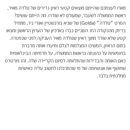
כאם האומה והבדידות שהתלוותה לסיום הקריירה שלה. זהו פורטרט
שחושף את אנושיותה של מי שהתרגלנו לחשוב עליה כאישיות
ממלכתית בלבד.
פורטרט שחושף את אנושיותה. ״גולדה״. צילום: Mosheh Milner
הולכים לאיבוד בתרגום ובהגירה
“נו, אז איך בלונדון?”. זו שאלה ששואלים אותי הרבה, כי רוב האנשים
מדמיינים הגירה למדינה חדשה כחווייה תיירותית אחת ארוכה. אם
אתה חי בלונדון, אז חייך בטח סובבים סביב משחקי כדורגל, מחזות
זמר והופעות חיות, כי מי צריך לעבוד? בפועל, מדובר בחיים רגילים
שאליהם מתלוות הטבות כאלה ואחרות, אבל גם לא מעט קשיים. את
החווייה הזו מנסה להציג הסרט ״קולות רקע״ (Golden Voices)
של יבגני רומן. בסרט מוצגת חוויית העלייה של הוריו בשנות ה־90׳
מברית המועצות. ויקטור (ולדימיר פלדמן) וראיה (מריה בלקין), גיבורי
הסרט, היו ה־מדובבים של בריה”מ, וכל הסרטים שהגיעו לגוש
הסובייטי דובבו על ידם. הכישרון המדהים שלהם הולך לאיבוד (או