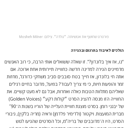
שמא נאמר, אובד בתרגום?) כאשר הם מגיעים למדינה דוברת עברית.
כיצד מסתגלים למציאות חדשה שבה כישורייך אינם נחוצים? חוויית
ההגירה הפרטית שלנו, מוסיפה נדבך נוסף של משמעות לסרט
ומאירה באור שונה את הקשיים של מהגרים חדשים מחו״ל לישראל
וגם מישראל לחו”ל.
כל הסרטים שהגיעו לגוש הסובייטי דובבו על ידם. ״קולות רקע״
מסתבר שמתים רק פעמיים
לאחר שני סרטים דוקומנטריים על זיכרון השואה של אביו, ב״אתה
מת רק פעמיים״ (You Only Die Twice) יאיר לב מפנה את עדשת
המצלמה לסיפורה של אמו. אמו מתבשרת שקיבלה ירושה בדמות בית
בצפון לונדון מקרובת משפחה רחוקה. אביה של אמו, ארנסט
בכינסקי, הוא היורש החוקי לבית, ומאחר שהוא נפטר הזכאות על
הבית עברה ליורשיו, לאמו של יאיר לב. כשהשנים מגיעים לדרוש את
הירושה הם מגלים שיש תעודת פטירה נוספת שעליה נמצא השם