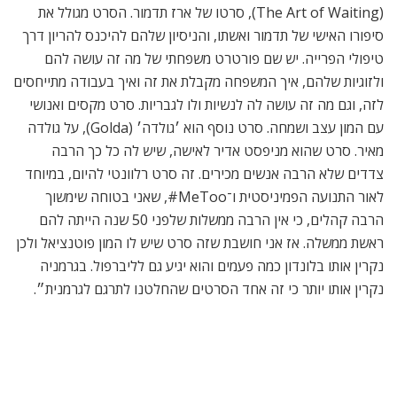
(The Art of Waiting), סרטו של ארז תדמור. הסרט מגולל את
סיפורו האישי של תדמור ואשתו, והניסיון שלהם להיכנס להריון דרך
טיפולי הפרייה. יש שם פורטרט משפחתי של מה זה עושה להם
ולזוגיות שלהם, איך המשפחה מקבלת את זה ואיך בעבודה מתייחסים
לזה, וגם מה זה עושה לה לנשיות ולו לגבריות. סרט מקסים ואנושי
עם המון עצב ושמחה. סרט נוסף הוא ׳גולדה׳ (Golda), על גולדה
מאיר. סרט שהוא מניפסט אדיר לאישה, שיש לה כל כך הרבה
צדדים שלא הרבה אנשים מכירים. זה סרט רלוונטי להיום, במיוחד
לאור התנועה הפמיניסטית ו־MeToo#, שאני בטוחה שימשוך
הרבה קהלים, כי אין הרבה ממשלות שלפני 50 שנה הייתה להם
ראשת ממשלה. אז אני חושבת שזה סרט שיש לו המון פוטנציאל ולכן
נקרין אותו בלונדון כמה פעמים והוא יגיע גם לליברפול. בגרמניה
נקרין אותו יותר כי זה אחד הסרטים שהחלטנו לתרגם לגרמנית״.
סרט מקסים ואנושי עם המון עצב ושמחה. ״בשורות טובות״ (The Art of Waiting)