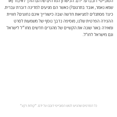
ארנסט בכינסקי, שנולד באותו המקום ומחזיק באותו מספר הזהות,
אך תאריך ומקום הפטירה שונים. אם זה לא מספיק, מתברר
שארנסט בכינסקי (השני) החזיק בתפקיד ראש הקהילה היהודית
באינסברוק (אוסטריה). אך מי הוא היה, ולמה שיקח על עצמו זהות
יהודית? יאיר לב ודוד דרעי יוצאים לחקור איך מתים פעמיים.
הכל התחיל מירושה של בית בלונדון. ״אתה מת רק פעמיים״
* לתכנייה המלאה של פסטיבל ״סרט״ ולצפייה בסרטים בחינם,
בקרו באתר:
www.seret-international.org
הכתבה הזו פורסמה במגזין המודפס של עלונדון. הורידו כאן את
הגיליון הדיגיטלי >>>
https://alondon.net/new-
site/מגזין-עלונדון-המהדורה-הדיגיטלית/
תגיות
בתי קולנוע בלונדון
סרטי קולנוע בלונדון
סרטים באנגליה
סרטים בבריטניה
סרטים בלונדון
פסטיבל הקולנוע בלונדון