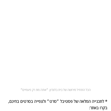
לונדון עכשיו
זמר האופרה הישראלי אלירן קדוסי משתתף בבכורה
העולמית של “Krishna” בבריטניה