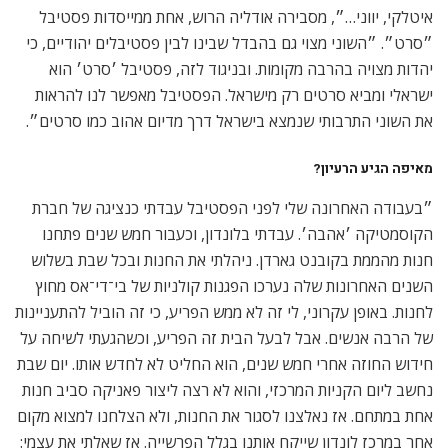
איטלקי, יווני…״, מסבירה אודליה הרוש, אחת ממייסדות פסטיבל
״סרט״. ״השוני מצוי גם בהבדל שבינו לבין פסטיבלים יהודיים, כי
יהדות מצויה בהרבה מקומות. ובניגוד לזה, פסטיבל ׳סרט׳ הוא
ישראלי ומביא סרטים רק מישראל. הפסטיבל מאפשר לנו להראות
את השוני התרבותי שנמצא בישראל דרך מדיום אהוב כמו סרטים״.
מאיפה הגיע הרעיון?
״בעבודה האחרונה שלי לפני הפסטיבל עבדתי כנציגה של חברת
הקוסמטיקה ׳אהבה׳. עבדתי בלונדון, וכעבור חמש שנים פתחנו
חנות מהממת בקובנט גארדן. ניהלתי את החנות ובכל שבת בשלוש
השנים האחרונות שלה נערכו הפגנות קולניות של בי־די־אס מחוץ
לחנות. באופן עקרוני, לי זה לא ממש הפריע, כי זה הוביל להתעניינות
של הרבה אנשים. אבל לבעל הבית זה הפריע, וכשהגעתי לשיחה על
חידוש החוזה אחרי חמש שנים, הוא החליט לא לחדש אותו. יום שבת
נחשב ליום הקניות המרכזי, והוא לא רצה ליצור פאניקה סביב חנות
אחת במתחם. אז נאלצנו לסגור את החנות, ולא הצלחנו למצוא מקום
אחר במרכז לונדון שייקח אותנו בגלל הפרשייה. אז שאלתי את עצמי: