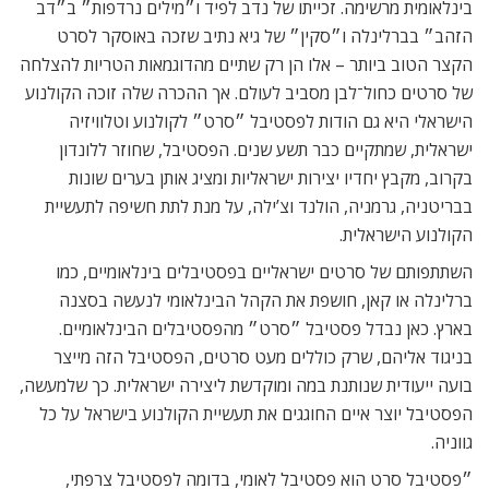
בינלאומית מרשימה. זכייתו של נדב לפיד ו״מילים נרדפות״ ב״דב
הזהב״ בברלינלה ו״סקין״ של גיא נתיב שזכה באוסקר לסרט
הקצר הטוב ביותר – אלו הן רק שתיים מהדוגמאות הטריות להצלחה
של סרטים כחול־לבן מסביב לעולם. אך ההכרה שלה זוכה הקולנוע
הישראלי היא גם הודות לפסטיבל ״סרט״ לקולנוע וטלוויזיה
ישראלית, שמתקיים כבר תשע שנים. הפסטיבל, שחוזר ללונדון
בקרוב, מקבץ יחדיו יצירות ישראליות ומציג אותן בערים שונות
בבריטניה, גרמניה, הולנד וצ’ילה, על מנת לתת חשיפה לתעשיית
הקולנוע הישראלית.
השתתפותם של סרטים ישראליים בפסטיבלים בינלאומיים, כמו
ברלינלה או קאן, חושפת את הקהל הבינלאומי לנעשה בסצנה
בארץ. כאן נבדל פסטיבל ״סרט״ מהפסטיבלים הבינלאומיים.
בניגוד אליהם, שרק כוללים מעט סרטים, הפסטיבל הזה מייצר
בועה ייעודית שנותנת במה ומוקדשת ליצירה ישראלית. כך שלמעשה,
הפסטיבל יוצר איים החוגגים את תעשיית הקולנוע בישראל על כל
גווניה.
״פסטיבל סרט הוא פסטיבל לאומי, בדומה לפסטיבל צרפתי,