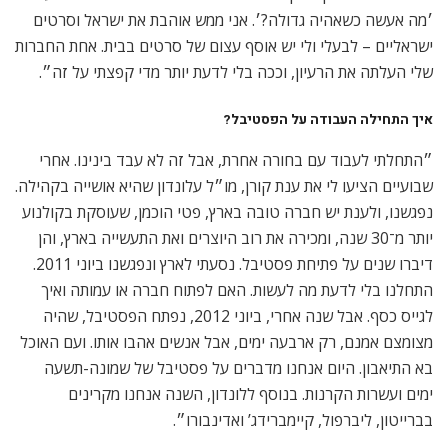
׳מה אעשה כשאהיה גדולה?׳. אני ממש אוהבת את ישראל וסרטים
ישראליים – לבעלי ולי יש אוסף עצום של סרטים בבית. אחת החברות
שלי העלתה את הרעיון, וככה בלי לדעת יותר מדי קפצתי על זה״.
איך התחילה העבודה על הפסטיבל?
״התחלתי לעבוד עם בחורה אחרת, אבל זה לא עבד בינינו. אחרי
שבועיים הציעו לי את ענת קורן, מו״ל עלונדון שהיא אושייה בקהילה.
נפגשנו, ולענת יש חברה טובה בארץ, פטי הוכמן, שעוסקת בקולנוע
יותר מ־30 שנה, ומכירה את רוב היוצרים ואת התעשייה בארץ, והן
דיברו שנים על פתיחת פסטיבל. נסעתי לארץ ונפגשנו ביוני 2011.
התחלנו בלי לדעת מה לעשות. האם לפתוח חברה או עמותה ואיך
לגייס כסף. אבל שנה אחרי, ביוני 2012, נפתח הפסטיבל, שהיה
מצומצם אמנם, רק ארבעה ימים, אבל אנשים אהבו אותו. ועם האוכל
בא התיאבון. היום אנחנו מדברים על פסטיבל של שמונה-תשעה
ימים ועשרות הקרנות. בנוסף ללונדון, השנה אנחנו מקרינים
בברייטון, ליברפול, קיימברידג’ ואדינבורו״.