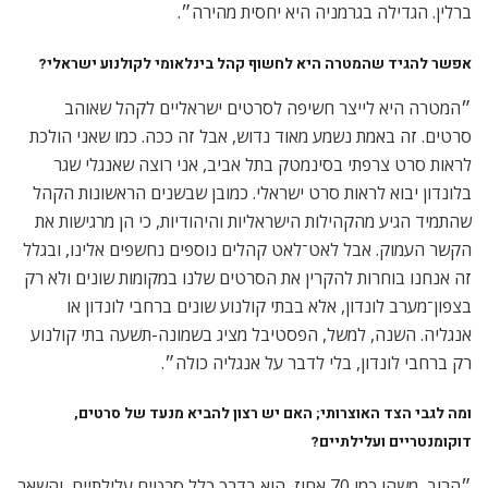
ברלין. הגדילה בגרמניה היא יחסית מהירה״.
אפשר להגיד שהמטרה היא לחשוף קהל בינלאומי לקולנוע ישראלי?
״המטרה היא לייצר חשיפה לסרטים ישראליים לקהל שאוהב
סרטים. זה באמת נשמע מאוד נדוש, אבל זה ככה. כמו שאני הולכת
לראות סרט צרפתי בסינמטק בתל אביב, אני רוצה שאנגלי שגר
בלונדון יבוא לראות סרט ישראלי. כמובן שבשנים הראשונות הקהל
שהתמיד הגיע מהקהילות הישראליות והיהודיות, כי הן מרגישות את
הקשר העמוק. אבל לאט־לאט קהלים נוספים נחשפים אלינו, ובגלל
זה אנחנו בוחרות להקרין את הסרטים שלנו במקומות שונים ולא רק
בצפון־מערב לונדון, אלא בבתי קולנוע שונים ברחבי לונדון או
אנגליה. השנה, למשל, הפסטיבל מציג בשמונה-תשעה בתי קולנוע
רק ברחבי לונדון, בלי לדבר על אנגליה כולה״.
ומה לגבי הצד האוצרותי; האם יש רצון להביא מנעד של סרטים,
דוקומנטריים ועלילתיים?
״הרוב, משהו כמו 70 אחוז, הוא בדרך כלל סרטים עלילתיים, והשאר