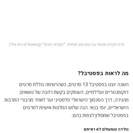
מה לראות בפסטיבל?
השנה יוצגו בפסטיבל 13 סרטים, כשהרשימה כוללת סרטים
דוקומנטריים ועלילתיים, העוסקים בקשת רחבה של נושאים;
מהגירה, דרך הסכסוך הישראלי־פלסטיני ועד לאחד מגיבורי התרבות
הישראליים, יוסי בנאי. הנה שלוש המלצות אישיות לסרטים
בפסטיבל שמומלץ לצפות בהם:
גולדה שמעולם לא ראיתם
תארו לעצמכם שהייתם מוצאים קטעי ראיון נדירים של גולדה מאיר,
ראשת הממשלה לשעבר, שמעולם לא שודרו. מה הייתם עושים?
הסרט ״גולדה״ (Golda) של שגיא בורנשטיין ואודי ניר, מתחיל
בדיוק מהנקודה הזו. השניים נברו בארכיון של הערוץ הראשון ומצאו
קטע שלא שודר מתוך ראיון שגולדה מאיר העניקה לפני שנפטרה.
בתום הראיון, המשיכו המצלמות לצלם ותיעדו אותה מדברת
בחופשיות על כהונתה כראשת הממשלה, על תדמיתה הבינלאומית