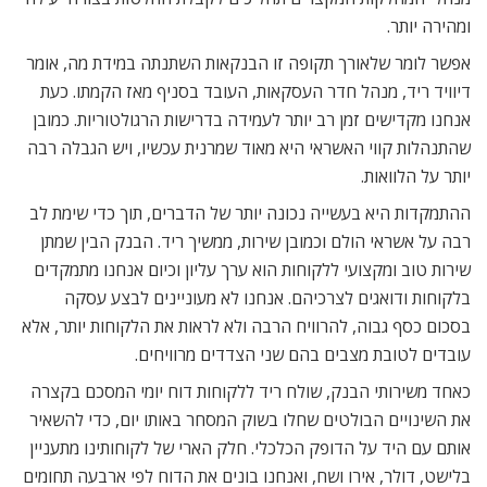
ומהירה יותר.
אפשר לומר שלאורך תקופה זו הבנקאות השתנתה במידת מה, אומר
דיוויד ריד, מנהל חדר העסקאות, העובד בסניף מאז הקמתו. כעת
אנחנו מקדישים זמן רב יותר לעמידה בדרישות הרגולטוריות. כמובן
שהתנהלות קווי האשראי היא מאוד שמרנית עכשיו, ויש הגבלה רבה
יותר על הלוואות.
ההתמקדות היא בעשייה נכונה יותר של הדברים, תוך כדי שימת לב
רבה על אשראי הולם וכמובן שירות, ממשיך ריד. הבנק הבין שמתן
שירות טוב ומקצועי ללקוחות הוא ערך עליון וכיום אנחנו מתמקדים
בלקוחות ודואגים לצרכיהם. אנחנו לא מעוניינים לבצע עסקה
בסכום כסף גבוה, להרוויח הרבה ולא לראות את הלקוחות יותר, אלא
עובדים לטובת מצבים בהם שני הצדדים מרוויחים.
כאחד משירותי הבנק, שולח ריד ללקוחות דוח יומי המסכם בקצרה
את השינויים הבולטים שחלו בשוק המסחר באותו יום, כדי להשאיר
אותם עם היד על הדופק הכלכלי. חלק הארי של לקוחותינו מתעניין
בלישט, דולר, אירו ושח, ואנחנו בונים את הדוח לפי ארבעה תחומים