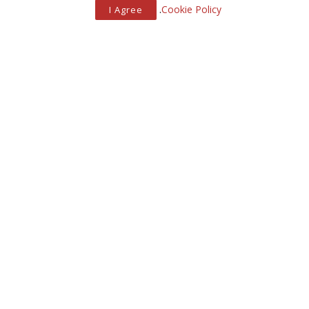
.
Cookie Policy
I Agree
אנטישמיות בבריטניה
האם בטוח לגור בלונדון?
כתיבת תגובה
האימייל לא יוצג באתר.
שדות החובה מסומנים
*