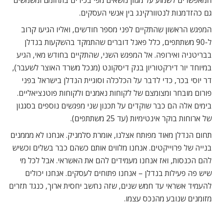
המאפשרים לשמוע על מגוון נושאים מפי בכירים בתחומם ומשמשים
גם כהזדמנות לנטוורקינג בין אנשי העסקים.
המפגש הראשון שהתקיים לפני מספר חודשים, ואליו הגיעו קרוב
ל-90 משתתפים, כלל פאנל דוברים שהתמקד בהשקעות בנדלן
בבריטניה ואירופה. אל המפגש השני, שהתקיים בחודש מאי, הגיע
במיוחד יור דירקטוריון בנק דיסקונט (מנכל משרד האוצר לשעבר),
דר יוסי בכר, כדי לדבר על הכלכלה וסוגיית הנדלן בישראל בפני
פורום מובחר ומצומצם של לקוחות נאמנים ולקוחות פוטנציאליים.
בימים אלה הם כבר שוקדים על תכנון שני מפגשים נוספים בסגנון
של ארוחות בוקר אינטימיות (עד 25 משתתפים).
תחום הנדלן מאוד מפותח אצלנו, אומרת סלמניק. אנחנו לא מממנים
בנייה של פרוייקטים. אנחנו מלווים אותם כשהם כבר בשלים וכשיש
להם הכנסות, ואז אנחנו מעמידים להם את האשראי. אבל לכל מי
שיש פה פעילות בנדלן – אנחנו פתוחים לעסקים. אנחנו יכולים
להעמיד אשראי עד חמש שנים, שזה נחשב יחסית ארוך, כנגד תזרים
מזומנים שנובע מהנכס עצמו.