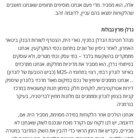
אלה, הוא מסביר. מדי פעם אנחנו מוסיפים תחומים שאנחנו חושבים
שהלקוחות ימצאו בהם עניין, לדוגמה זהב.
נדלן פורץ גבולות
מנהל חטיבת הנדלן בסניף, גארי הית, הצטרף לשורות הבנק בינואר
האחרון, לאחר ניסיון של שנים בתחום נכסי המקרקעין. אנחנו
מתמקדים בהשקעות בלבד – בתי עסק ובתי מגורים, ולא עוסקים
בפיתוחי נדלן, הוא מסביר את מדיניות מחלקתו. אנחנו מתרכזים
באיזור לונדון רבתי, רצוי בתחומי ה-M25 (כביש הטבעת של לונדון)
… אנחנו מממנים שיפוץ של נכס במיקום מאוד מרכזי בלונדון שיספק
דירות אטרקטיביות, לוקחים חלק במימון חנות קמעונאית במרכז
קניות בצפון לונדון ומממנים גם מלונות מחוץ לבריטניה, בעיקר
בגרמניה.
אנחנו הולכים אחר הלקוחות במידה מסוימת, מסביר הית. אם,
לדוגמה, יש לנו לקוח עם רקורד מוכח שנכנס לשוק שאנחנו לא
מכירים, נקדיש את הזמן הראוי כדי להבין את השוק המדובר במטרה