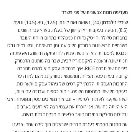
מעדיפה חנות צבעונית על פני משרד
שירלי זילברמן
(40), נשואה ואם ליונתן (12.5), גיא (10.5) ונועה
(8.5), הגיעה בעקבות רילוקיישן של בעלה. בארץ עבדה שנים
בחברות סלולר והייטק גדולות כמנהלת בתחום רווחת העובד.
בשנתיים הראשונות בלונדון השקיעה זמן במשפחה, וכשילדיה גדלו
ונכנסו למסגרות היא הרגישה פנויה להרפתקה חדשה. היא פתחה
חנות שונה ורעננה לאקססוריז לבית, שברובה מותגים מדנמרק,
ביניהם של חברת RICE. איך מנהלים עסק היא למדה מחברה
קרובה בעלת עסק מצליח, וממפגשי נטוורקינג מהם למדה על
התרבות העסקית. הלכתי לקורסים של ניהול עסקים ותערוכות.
בעיקר חששתי ממחסום השפה, ניהול כספים ועבודה עם צוות,
ושההשקעה לא תרד לטימיון – וגם איך משלבים עסק ומשפחה. אבל
היא הייתה נחושה. אני זוכרת את עצמי רצה לאירועים בערבים,
ובלילות מחלקת בתיבות דואר פלאיירים מדלת לדלת בגשם.
את החנות הקמתי בעזרת חברים ישראלים תוך לילה אחד. צבענו
שידות משומשות וקירות, פרקנו סחורה ובבוקר החנות עמדה על