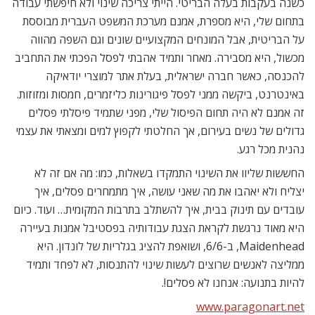
כשנה בעקבות בעלה הבריטי. הייתי צריכה שינוי ולא חיפשתי עבודה
בתחום שלי, היא מספרת, אמנם מערכת המשפט העברית מבוססת
על הבריטית, אבל המונחים המקצועיים שונים וגם השפה מהווה
מכשול, היא מסבירה. מאחר ותמיד אהבתי לפסל הפכתי את התחביב
להכנסה, כאשר חברה ישראלית, בעלת אתר למוצרי יודאיקה
באינטרנט, ביקשה ממני לפסל פיגורינות כליזמרים, חמסות ומזוזות.
זה אמנם לא היה תחום הפיסול שלי, מפני שתמיד פיסלתי פסלים
גדולים של נשים בעירום, אך החלטתי לקפוץ למים ומצאתי את עצמי
נהנית מכל רגע.
החששות שליוו את השינוי התמקדו בשאלות, כמו: מה אם זה לא
יצליח ולא יאהבו את מה שאני עושה, איך מתמחרים פסלים, איך
עובדים עם תינוק בבית, איך להשתלב בתרבות המקומית… ועוד. כיום
היא מאוד נרגשת לקראת הצגת עבודותיה בפסטיבל אמנות בעיירה
Maidenhead, ב-6/6, ושואפת להציג בגלריות של לונדון. היא
ממליצה לאנשים שרוצים לעשות שינוי להתנסות, לא לפחד ותמיד
להיות בתנועה: אנחנו לא פסלים!.