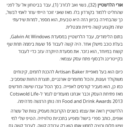
אורי הלרשטיין
(32), נשוי ואב לג’ורג’ (1), עבד בביטחון אל על לפני
שהחליט ללמוד בקורדון בלו. מאז שאני זוכר הייתי עוזר לאמי לבשל,
כך שהבחירה בכיוון הזה היא טבעית, הוא מספר, למרות שידעתי
שזה מקצוע קשה פיזית ומנטלית.
בתום הלימודים, עבד הלרשטיין במסעדת Galvin At Windows,
בעלת כוכב מישלן אחד. היה קשה לעבוד 16 שעות ביממה תחת שף
קשוח במיוחד, הוא נזכר. את מסעדת היוקרה עזב כדי לעבוד
בקייטרינג ולבסוף פתח עסק עצמאי.
כיום הוא בעל מאפיית Artisan Baker להכנת לחמים, קינוחים
משוקולד ועוגות, והכול מחומרים אורגניים, תוצרת החוות שמסביב.
כמו כן, הוא מעביר קורסים לאפייה. בסך הכול עברו שישה חודשים
מאז פתיחת העסק וכבר אנחנו מועמדים לגמר ל-Cotswold Life
Food and Drink Awards 2013 וזה נותן הרגשה מדהימה.
הלרשטיין רואה את עצמו בשנים הקרובות מעסיק צוות של עשרה
אופים, כותב ספרי בישול ומופיע בתכניות טלוויזיה. הטיפ שלי למי
שיש חלום ורוצה לממש אותו הוא רק עבודה קשה, לעבוד קשה גם