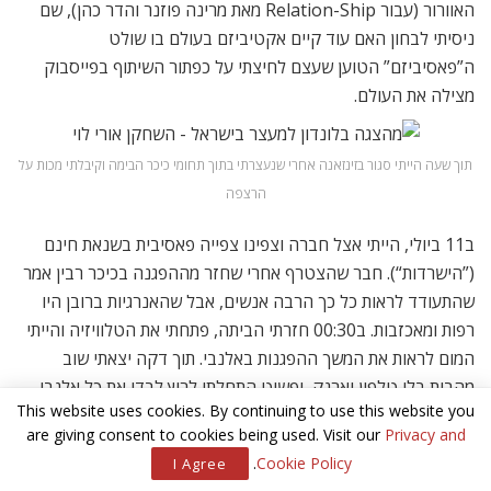
האוורור (עבור Relation-Ship מאת מרינה פוזנר והדר כהן), שם
ניסיתי לבחון האם עוד קיים אקטיביזם בעולם בו שולט
ה”פאסיביזם” הטוען שעצם לחיצתי על כפתור השיתוף בפייסבוק
מצילה את העולם.
תוך שעה הייתי סגור בזינזאנה אחרי שנעצרתי בתוך תחומי כיכר הבימה וקיבלתי מכות על
הרצפה
ב11 ביולי, הייתי אצל חברה וצפינו צפייה פאסיבית בשנאת חינם
(”הישרדות“). חבר שהצטרף אחרי שחזר מההפגנה בכיכר רבין אמר
שהתעודד לראות כל כך הרבה אנשים, אבל שהאנרגיות ברובן היו
רפות ומאכזבות. ב00:30 חזרתי הביתה, פתחתי את הטלוויזיה והייתי
המום לראות את המשך ההפגנות באלנבי. תוך דקה יצאתי שוב
מהבית בלי טלפון וארנק, ופשוט התחלתי לרוץ לבדי את כל אלנבי
This website uses cookies. By continuing to use this website you
דרומה בעודי צורח בקולי קולות ”להתעורר!“. הכי כיף היה כשחלפתי
are giving consent to cookies being used. Visit our
Privacy and
על פני המלבייה והערתי שם איזה זוג שקפץ באוויר עם הקוביות של
.
Cookie Policy
I Agree
השש-בש. צעקתי להם ולעצמי. להתעורר.