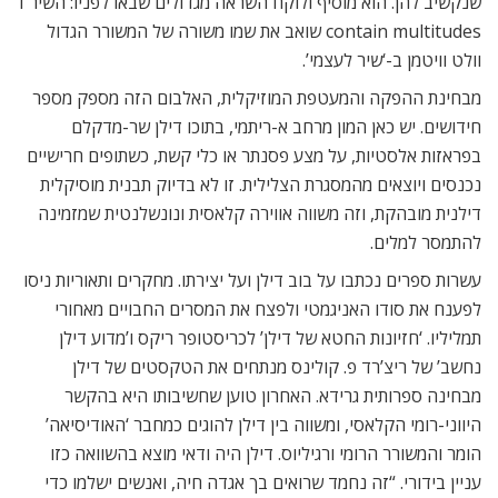
שנקשיב להן. הוא מוסיף ולוקח השראה מגדולים שבאו לפניו: השיר I
contain multitudes שואב את שמו משורה של המשורר הגדול
וולט וויטמן ב-‘שיר לעצמי’.
מבחינת ההפקה והמעטפת המוזיקלית, האלבום הזה מספק מספר
חידושים. יש כאן המון מרחב א-ריתמי, בתוכו דילן שר-מדקלם
בפראזות אלסטיות, על מצע פסנתר או כלי קשת, כשתופים חרישיים
נכנסים ויוצאים מהמסגרת הצלילית. זו לא בדיוק תבנית מוסיקלית
דילנית מובהקת, וזה משווה אווירה קלאסית ונונשלנטית שמזמינה
להתמסר למלים.
עשרות ספרים נכתבו על בוב דילן ועל יצירתו. מחקרים ותאוריות ניסו
לפענח את סודו האניגמטי ולפצח את המסרים החבויים מאחורי
תמליליו. ‘חזיונות החטא של דילן’ לכריסטופר ריקס ו’מדוע דילן
נחשב’ של ריצ’רד פ. קולינס מנתחים את הטקסטים של דילן
מבחינה ספרותית גרידא. האחרון טוען שחשיבותו היא בהקשר
היווני-רומי הקלאסי, ומשווה בין דילן להוגים כמחבר ‘האודיסיאה’
הומר והמשורר הרומי ורגיליוס. דילן היה ודאי מוצא בהשוואה כזו
עניין בידורי. “זה נחמד שרואים בך אגדה חיה, ואנשים ישלמו כדי