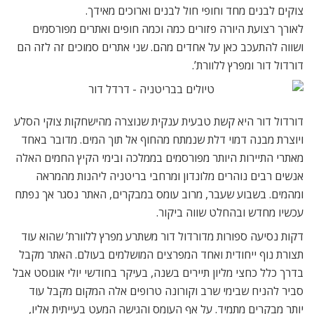
צוקים לבנים מחד וחופי חול לבנים וארוכים מאידך.
לאורך רצועת היורה פזורים כמה וכמה חופים ואתרים מפורסמים
ושווה להתעכב כאן על אחדים מהם. שני אתרים סמוכים זה לזה הם
דורדול דור ומפרץ ללוורת’.
דורדול דור היא קשת טבעית ענקית שנוצרה מהישחקות צוקי הסלע
ויוצרת מבנה דמוי דלת שנמתח מהחוף אל תוך המים. מדובר באחד
מאתרי התיירות היותר מפורסמים בממלכה ובימי הקיץ החמים האלה
אנשים רבים נוהרים מלונדון ומרחבי בריטניה ליהנות מהמראה
ומהמים. בשבוע שעבר, מרוב עומס במבקרים, האתר נסגר אך נפתח
עכשיו מחדש ובהחלט שווה ביקור.
דקות נסיעה ספורות מדורדול דור משתרע מפרץ ללוורת’ שהוא עוד
תצורת נוף ייחודית ואחד המפרצים המושלמים בעולם. האתר מקבל
בדרך כלל כחצי מליון תיירים בשנה, בעיקר בחודשי יולי אוגוסט אבל
סביר להניח שבימי שרב וקורונה טרופים אלה המקום מקבל עוד
יותר מבקרים מתמיד. על אף העומס והגישה המעט בעייתית אליו,