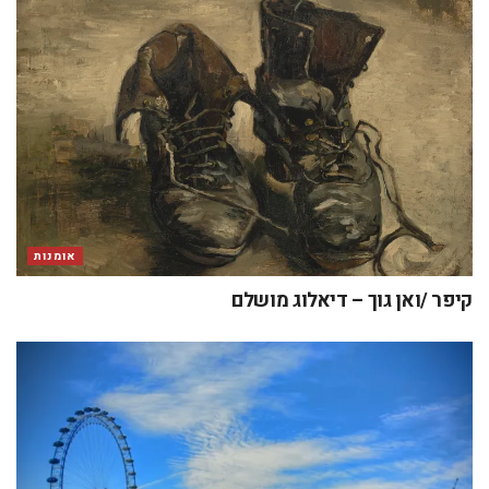
אומנות
קיפר /ואן גוך – דיאלוג מושלם