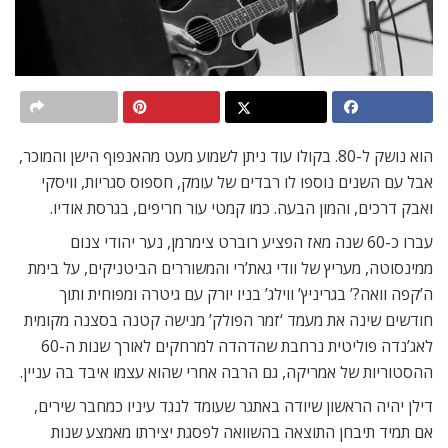
הוא נושק ל-80. בקולו עוד ניתן לשמוע מעט מהאנפוף הישן והמוכר,
אבל עם השנים נוספו לו רבדים של עומק, חספוס סגריות, וויסקי
ואבק דרכים, והמון הבעה. כמו קמטי עור חריפים, בגרסת אודיו.
עברו כ-60 שנה מאז הפציע רוברט צימרמן, נער יהודי צנום
ממינסוטה, מעריץ של וודי גאת’רי והמשוררים הביטניקים, על בימת
ה’קפה וואה?’ בגריניץ’ ווילג’ בניו יורק עם גיטרה ומפוחית ותוך
חודשים שינה את מעמד ‘זמר הפולק’ מנישה קטנה בסצנה מקומית
לאג’נדה פוליטית נרחבת שהדהדה למרחקים לאורך שנות ה-60
ההסטוריות של אמריקה, גם הרבה אחרי שהוא עצמו איבד בה עניין.
דילן יהיה הראשון שיודה באתגר שעומד לנגד עיניו כמחבר שירים,
אם תמיד תיבחן התוצאה בהשוואה לפסגת יצירתו מאמצע שנות