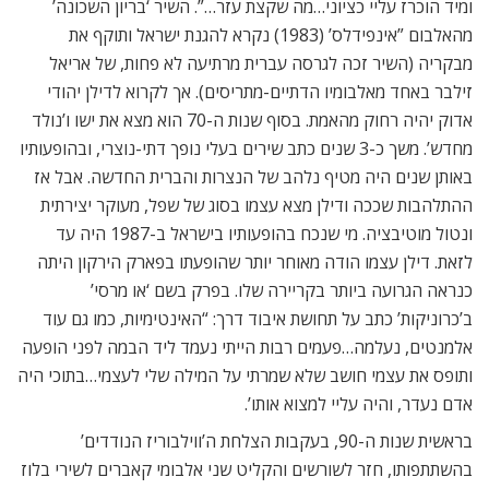
ומיד הוכרז עליי כציוני…מה שקצת עזר…”. השיר ‘בריון השכונה’
מהאלבום ”אינפידלס’ (1983) נקרא להגנת ישראל ותוקף את
מבקריה (השיר זכה לגרסה עברית מרתיעה לא פחות, של אריאל
זילבר באחד מאלבומיו הדתיים-מתריסים). אך לקרוא לדילן יהודי
אדוק יהיה רחוק מהאמת. בסוף שנות ה-70 הוא מצא את ישו ו’נולד
מחדש’. משך כ-3 שנים כתב שירים בעלי נופך דתי-נוצרי, ובהופעותיו
באותן שנים היה מטיף נלהב של הנצרות והברית החדשה. אבל אז
ההתלהבות שככה ודילן מצא עצמו בסוג של שפל, מעוקר יצירתית
ונטול מוטיבציה. מי שנכח בהופעותיו בישראל ב-1987 היה עד
לזאת. דילן עצמו הודה מאוחר יותר שהופעתו בפארק הירקון היתה
כנראה הגרועה ביותר בקריירה שלו. בפרק בשם ‘או מרסי’
ב’כרוניקות’ כתב על תחושת איבוד דרך: “האינטימיות, כמו גם עוד
אלמנטים, נעלמה…פעמים רבות הייתי נעמד ליד הבמה לפני הופעה
ותופס את עצמי חושב שלא שמרתי על המילה שלי לעצמי…בתוכי היה
אדם נעדר, והיה עליי למצוא אותו’.
בראשית שנות ה-90, בעקבות הצלחת ה’ווילבוריז הנודדים’
בהשתתפותו, חזר לשורשים והקליט שני אלבומי קאברים לשירי בלוז