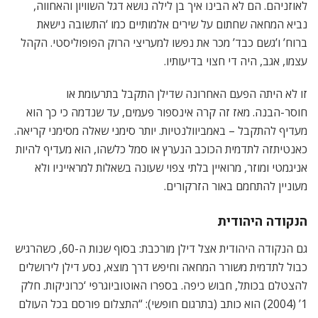
לאוזניהם. הם לא הבינו איך בן לילה נושא דגל השוויון והאחווה,
נביא המחאה שחתום על שירים אלמותיים כמו ‘התשובה נישאת
ברוח’ ו’גשם כבד’ מכר את נפשו למעריצי הרוק הפופוליסטי. הקהל
עצמו, אגב, היה די חצוי בדיעותיו.
זו לא היתה הפעם האחרונה שדילן התקבל בתרעומת או
חוסר-הבנה. מאז זה קרה אינספור פעמים, עד שנדמה כי כך הוא
מעדיף להתקבל – באמביוולנטיות. יותר סימני שאלה מסימני קריאה.
כאנטיתזה לתדמית הכוכב הנערץ או סמל כלשהו, הוא מעדיף להיות
אניגמטי ומוזר, מרואיין בלתי צפוי שעונה בשאלות למראייניו ולא
מעוניין להתחמם באור הזרקורים.
הנקודה היהודית
גם הנקודה היהודית אצל דילן מורכבת: בסוף שנות ה-60, כשהרגיש
כבול לתדמית משורר המחאה וחיפש דרך מוצא, נסע דילן לירושלים
להצטלם בכותל, חבוש כיפה. בספרו האוטוביוגרפי ‘כרוניקות. חלק
1’ (2004) הוא כותב (בתרגום חופשי): “התצלום פורסם בכל העולם