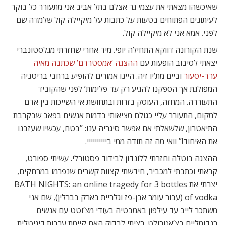
שאיכשהו מצאתי את עצמי גר אצלם בתל אביב אני מתעורר כל בוקר
לעיתונים הפתוחים בטעות על כתבות על מיקיילה קול שלמדה שם
לפני. אמא אני לא מיקיילה קול.
שנת הקורונה דווקא התחילה יופי. מיד אחרי שחזרתי מגלסטונברי
יצאתי לסיבוב הופעות עם
ההצגה ‘אמסטרדם’ שכתבה מאיה
ערד-יסעור
וביים מת’יו זיה. היינו אמורים להופיע ברחבי בריטניה
המפולגת אך הספקנו להגיע רק עד פלימות’ לפני שהקוביד
התעוררה. המחזה, העוסק בזרות ובתחושת אי השייכות בין אדם
למקום, התעורר עליי כגולם מציאותי בדמות אנשים בפאב שבקרבת
התיאטרון, שלשאלתי אם אפשר סיגריה ענו: ”בטח, עכשיו שעזבנו
את האיחוד!” וואי מה זה תודה ממי ביייייייייי.
ההצגה בוטלה וחזרתי ללונדון לבידוד פסטורלי. עשיתי ספורט,
קראתי וכתבתי למכביר, חידשתי קצוות קשרים שנפרמו במרחקים,
יצרתי את BATH NIGHTS: an online tragedy for 3 bottles
of vodka (עבור עומר אבן-פז וגלריית בארק בברלין), שם אני
משתכר לייב עד עילפון באמבטיה בעודי מצ’וטט עם אנשים
רנדומליים בצ’אטרולט. רציתי לבדוק האם קיימת ערבות דיגיטלית