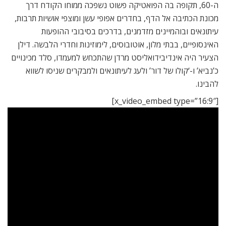
ה-60, תקופה בה הפואטיקה פשוט נשפכה ממוחו הקודח דרך
מכונת הכתיבה אל הדף, בחדרים אפופי עשן ומוצפי אושיות תרבות,
עיתונאים ובוהמיינים מזדמנים, בדרכים בסיבובי ההופעות
האינסופיים, בבתי מלון, אוטובוסים, לימוזינות וחדרי הלבשה. דילן
הצעיר היה אינדיבידואליסט מרדן שהתכחש למעמדו, סלד מכינויים
כ’נביא’ ו-‘קולו של דור’ ולעג לעיתונאים ולמבקרים שניסו לשווא
להבינו.
[x_video_embed type=”16:9″]