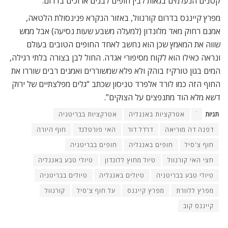
קטנים הנעלמים בגאות לבין חופים לבנים ארוכים בדרום.
מפרץ קייננס בדרום קורנוול, באזור הנקרא פנינסולת הלטאה,
אמנם רחוק מאד מלונדון (למעלה משבע שעות נסיעה) אבל ממש
שווה את המאמץ שכן הוא נחשב לאחד החופים הטובים בעולם
ונראה כאילו הוא לקוח מסיפורי אגדה. החול לבן בצורה בלתי רגילה,
המים בגון טורקיז בוהק ולא פלא שמשוררים ואמנים רבים שוררו את
החוף הזה כמו לורד אלפרד טניסון שכתב “גלים מפלצתיים של ירוק
דשא מלא הוד מתנפצים על הצוקים”.
תגיות
ֿ
אטרקציות באנגליה
אטרקציות בבריטניה
דפנה דה מוריאה
דרדל דור
האי פורטלנד
חוף היורה
חוף צ'סיל
חופים באנגליה
חופים בבריטניה
חצי האי קורנוול
טיול מחוץ ללונדון
טיולי טבע באנגליה
טיולי טבע בבריטניה
טיולים באנגליה
טיולים בבריטניה
מפרץ ללוורת
מפרץ קייננס
על חוף צ'סיל
קורנוול
קייננס קוב