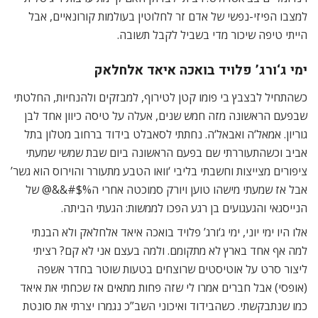
למצבו הפיזי-נפשי של אדם זר לחלוטין בעולמות קורונאיים, אבל
הייתי טיפה שיכור מדי בשביל לקבל תשובה.
ימי ג‘ורג’ פלויד בואכה איאד אלחלאק
כשהתחיל לבצבץ בי פומו קטן לטירוף, למבזקים ולהנחיות, החלטתי
שבפעם הראשונה מזה חמש שנים, אעלה על טיסה כיוון אחד לבן
גוריון. אמאל‘ה ואבאל‘ה. נחתתי לסאבלט בידוד ברחוב מטלון בתל
אביב וכשהתעוררתי שם בפעם הראשונה ביום שבת שמשי שמעתי
ציפורים מצייצות וחשבתי בליבי ‘וואו הטבע מתעורר והוירוס הוא גשר’
אבל אז שמעתי מישהו טוען ויורק סמוכטה אחרי ה%$#&&@ של
הנייסגאי והגעגועים בן רגע הפכו לממשות: הגעתי הביתה.
אלו היו ימי יוני, ימי ג‘ורג’ פלויד בואכה איאד אלחלאק ולא הבנתי
למה אף אחד בארץ לא מתקומם. ולמה בעצם אני לא קם? רציתי
ליצור סרט על אוטיסטים שרוצחים בטעות שוטר בחדר אשפה
(אופסי) אבל חברים אמרו לי שזה פחות מתאים אז שכחתי את איאד
כמו שנתבקשתי. כשהבידוד ואיכוני השב”כ נגמרו יצרתי את סונטת