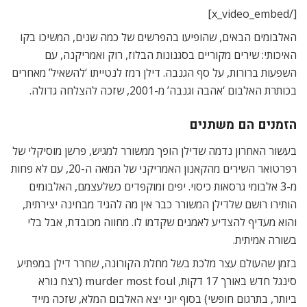
[/x_video_embed]
האלבומים הבאים, שהופיעו בהפרשים של כמה שנים, המשיכו בקו
האיכותי: שירים מקוריים בסגנונות הבלוז, רוק ואמריקנה, עם
השפעות ברורות, על סף הגנבה. דילן רמז לנטייתו ‘להשאיל’ מאחרים
בכותרת האלבום ‘אהבה וגנבה’ מ-2001, שזכה להצלחה גדולה.
הזמנים הם משתנים
בעשור האחרון נדמה שדילן הופך ממשורר למגיש, פרשן מוסיקלי של
רפרטואר השירים מהקאנון האמריקני של המאה ה-20, עם לא פחות
מ-3 אלבומי גרסאות כיסוי. יפים ומוקפדים כשלעצמם, האלבומים
הותירו רושם שלדילן המשורר כבר אין מה להגיד מבחינה יצירתית,
והוא מעדיף להצדיע לאמנים שקדמו לו. מחווה מכובדת, אבל בלי
בשורה אמיתית.
בזמן שהעולם עצר מלכת בשל מחלת הקורונה, שחרר דילן במפתיע
סינגל חדש באורך 17 דקות, murder most foul (רצח נורא
ביותר, בתרגום חופשי) בסוף יוני יצא האלבום המלא, שזכה מייד