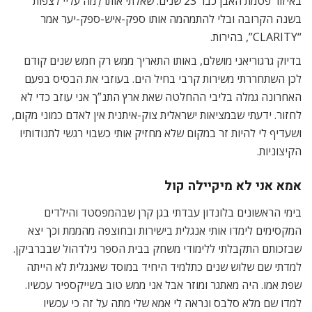
באיזור פטמת האבן כבר 23 שנים. שאלתי אותו לְמה עליי לצפות
בשנה הקרובה ובלי להתמהמה אותו ספק-איש-ספק-יער אמר
“CLARITY”, בהירות.
בדיוק גרגוריאני מושלם, באותו התאריך ממש רק חמש שנים קודם
לכן השתחררתי משירות קרבי בחיל הים. בעוזבי את הבסיס בפעם
האחרונה גמלה בליבי ההחלטה שאת ארץ התנ”ך אני עוזב כדי לא
לחזור. ידעתי שבמציאות ישראלית צוק-איתנית אין לאדם כמוני מקום,
ושעדיף לי להיות זר במקום שלא מחזיק אותי כשבוי רגשי לתנודותיו
הקיצוניות.
אמא אני לא מיקיילה קול
בימי הראשונים בלונדון עבדתי בגן קרן שבהמפסטד והילדים
המקסימים לימדו אותי אנגלית בישירות ובחוצפה מהממת וכך יצא
שבזכותם התקבלתי ללימודי משחק בבית הספר גילדהול שבברביקן.
למדתי שם שלוש שנים כתלמיד היחיד במוסד שאנגלית לא הייתה
שפת אמו. היה מאתגר ומוזר אבל אני ממש טוב בשייקספיר עכשיו.
למדו שם מלא סלבס ונראה לי אמא שלי מתה על זה כי עכשיו