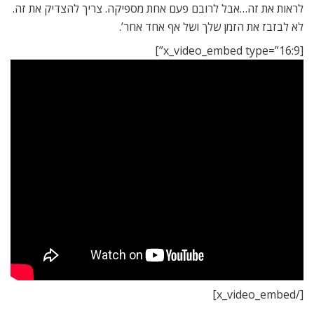
לראות את זה…אבל לרובם פעם אחת מספיקה. צריך להצדיק את זה.
לא לבזבז את הזמן שלך ושל אף אחד אחר’.
[x_video_embed type=”16:9”]
[/x_video_embed]