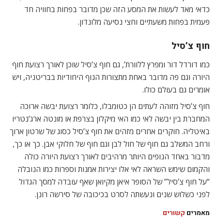
כדאי מאד לעשות את המסע הזה שכן מדובר בפחות בחוויה חד
פעמית בפחות משעתיים וחצי נסיעה מלונדון.
חוף צ’סיל
כמו דורדל דור ומפרץ ללוורת’, גם חוף צ’סיל שוכן לאורך רצועת חוף
היורה וגם פה מדובר באחת מתצורות הנוף היחודיות בבריטניה, ויש
אומרים גם בעולם כולו.
חוף צ’סיל מזוהה לעתים הן כטומבלו, כלומר רצועת יבשה ארוכה
המחברת בין יבשה לאי כמו האי מיקלון בצרפת או מונטה ארג’נטריו
באיטליה. חוקרים אחרים מזהים את חוף צ’סיל כסוג של שרטון ארוך
ורחב המשלב גם חוף של חול לבן וגם חוף של חלוקי אבן. כך או כך,
מדבור באחד הנופים היותר מרהיבים לאורך רצועת היורה כולה
והקמום שימש השראה לאי אלו יצירות אמנות וספרות כמו הנובלה
“על חוף צ’סיל” של הסופר איאן מקיואן שאף עובדה למסך הגדול
לפני כשלוש שנים ונעשתה לסרט בכיכובה של סירשה רונן.
מאמרים
קשורים