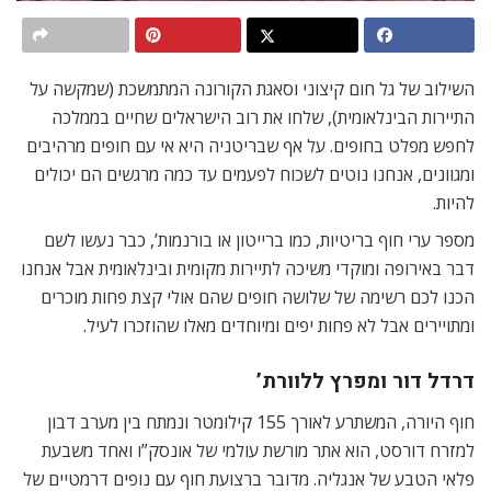
השילוב של גל חום קיצוני וסאגת הקורונה המתמשכת (שמקשה על
התיירות הבינלאומית), שלחו את רוב הישראלים שחיים בממלכה
לחפש מפלט בחופים. על אף שבריטניה היא אי עם חופים מרהיבים
ומגוונים, אנחנו נוטים לשכוח לפעמים עד כמה מרגשים הם יכולים
להיות.
מספר ערי חוף בריטיות, כמו ברייטון או בורנמות’, כבר נעשו לשם
דבר באירופה ומוקדי משיכה לתיירות מקומית ובינלאומית אבל אנחנו
הכנו לכם רשימה של שלושה חופים שהם אולי קצת פחות מוכרים
ומתויירים אבל לא פחות יפים ומיוחדים מאלו שהוזכרו לעיל.
דרדל דור ומפרץ ללוורת’
חוף היורה, המשתרע לאורך 155 קילומטר ונמתח בין מערב דבון
למזרח דורסט, הוא אתר מורשת עולמי של אונסק”ו ואחד משבעת
פלאי הטבע של אנגליה. מדובר ברצועת חוף עם נופים דרמטיים של