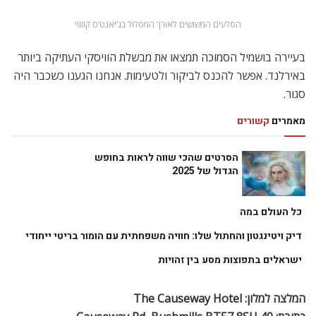
הגדול של 2025
כל העולם במה
דיק ויטינגטון והחתול שלו: חוויה משפחתית עם הומור בריטי ייחודי
ישראלים בתפוצות מסע בין זהויות
המלצה למלון:
The Causeway Hotel
כתובת: 40 Causeway Rd, Bushmills BT57 8SU.
טל’: +44 28 2073 1210
https://www.nationaltrust.org.uk/holidays/the-
causeway-hotel-bushmill
טירת בלפסט – מבט על העיר מלמעלה
שווה לסטות מעט מהדרך ולעלות עד לטירה כדי לתצפת על העיר
ומחוז County Down, ולהצטלם בגנים היפים. מלבד הטירה
והגנים יש במקום גם מרכז מבקרים ומסעדת טברנה.