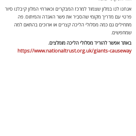
אנחנו לנו במלון שצמוד למרכז המבקרים וכאורחי המלון קיבלנו סיור
פרטי עם מדריך מקומי שהסביר את פשר האגדה והמיתוס. פה
מתחילים גם כמה מסלולי הליכה קצרים או ארוכים בהתאם למה
שמחפשים.
באתר אפשר להוריד מסלולי הליכה מומלצים.
https://www.nationaltrust.org.uk/giants-causeway
הסלעים המשושים לאורך המסלול בג’יאנט’ס קוזווי
בעיירה בושמיל הסמוכה תמצאו את מבשלת הוויסקי העתיקה ביותר
באירלנד. אפשר להכנס לביקור ולטעימות. אנחנו הגענו כשכבר היה
סגור.
מאמרים
קשורים
הסרטים שהכי שווה לראות בחופש