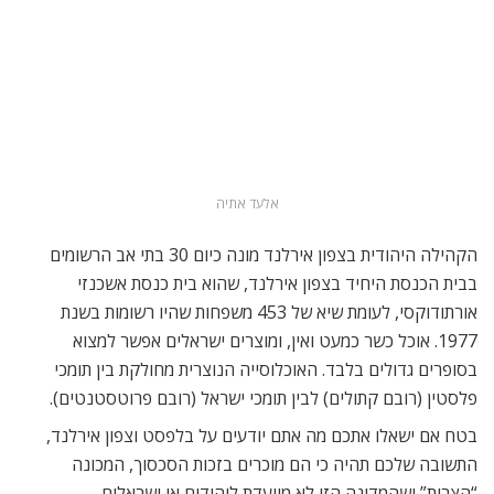
תפספסו את דגלי פלסטין ואירלנד מונפים זה לצד זה, אולם אם
תסתובבו בצידה המזרחי של בלפסט יש סיכוי גבוה יותר שתיתקלו
בדגל ישראלי, ויכול להיות שאם תיכנסו לפאב באזור המזרחי של
בלפסט – ברגע שיוודע להם שאתם מישראל, תקבלו יחס שאפילו
מלכת אנגליה לא תקבל.
כיום הקהילה הישראלית מונה כ-25-35 חברים, ומאחר ואנחנו
קהילה קטנה, אנחנו מכירים אחד את השני כמו בני משפחה, ואנחנו
חוגגים את החגים יחדיו ולעיתים קרובות מארגנים אירועים שונים
לקהילה. ביום העצמאות חגגנו את יום הולדת של ישראל ב”מנגל”
מסורתי, ולחגיגה הזו הגיעו כ-20 חברים מהקהילה. בחג השבועות
ארגנה עמותתPJ Library אחר צהרים גדוש פעילויות לילדים,
ולתדהמתנו גילינו שמספר הילדים היהודים הכולל בצפון אירלנד
גדול ממה שציפינו כי הגיעו גם ממקומות מרוחקים.
לאחרונה, אני וחברים בקהילה הישראלית, מנסים להקים מרכז
קהילתי שייתן מענה למשפחות יהודיות וישראליות בפרט ולילדיהן,
כדי להתחבר לזהות היהודית-ישראלית שלהם, אם זה בלימודי עברית