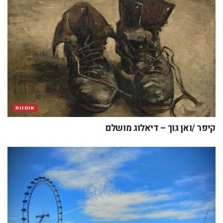
כיף
מה מחכה לכם בלונדון במאי 2025? פסטיבלים, חגיגות
והמון תרבות
כתיבת תגובה
האימייל לא יוצג באתר.
שדות החובה מסומנים
*
התגובה שלך
*