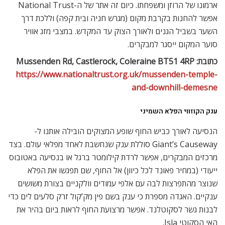
ארמונו של הרוזן ומשפחתו. כיום זה אתר של ה-National Trust
אפשר להחנות בקרבת מקום (מגרש חניה ובית קפה) וללכת דרך
השער בשביל הגנים ולאורך הצוק עד המקדש. במצבי מזג אוויר
סוער המקום ייסגר למבקרים.
כתובת:
Mussenden Rd, Castlerock, Coleraine BT51 4RP
https://www.nationaltrust.org.uk/mussenden-temple-
and-downhill-demesne
ענק הקוזווי הפלא השמיני
הנסיעה לאורך כביש החוף שופע המצוקים הובילה אותנו ל-
Giant’s Causeway סוללת ענק שנחשבת לאחד מפלאי עולם. בצד
מרכזים המבקרים, אפשר לרדת קילומטר ברגל או בנסיעה באטובוס
ייעודי (במחיר פאונד לכל כיוון) אל החוף, שם תפגשו את הפלא
שנוצר מהתפרצות לבה עם אלפי עמודים וולקניים בצורת משושים
ענקיים. האגדה מספרת כי ענק בשם פין מק’קול זרק סלעים לים כדי
לבנות גשר לסקוטלנד. אפשר מרצועת החוף לראות ביום בהיר את
האי הסקוטי Isla.