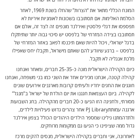
(אין בתי ספר יהודיים בצפון אירלנד), אירועים חברתיים, ציון החגים,
וכמובן לתת את התמיכה הנדרשת לכל אחד.
אנחנו כרגע במגעים עם מספר גורמים על מנת לרשום את המרכז
כעמותה רשומה בצפון אירלנד ולקבל את המבנה של בית הכנסת
הישן שנמצא ברחוב אנסלי (Annesley Street) בצפון מערב
בלפסט שישמש כמבנה הקהילה. נשמח לקבל עזרה מגורמים
ישראלים רשמיים או מהקהילה היהודית בבריטניה, מרכז זה ישמש
גם ישראלים ויהודים שגרים באירלנד עצמה.
צפון אירלנד בכלל ובלפסט בפרט הם מקומות נפלאים. אנחנו נשמח
אם אנשים נוספים יצטרפו לקהילה שלנו או יבקרו בצפון אירלנד.
בסופו של דבר אנחנו קהילה ידידותית ומסבירת פנים כיאה
לישראלים.
אלעד אתיה הוא סטודנט שנה שלישית למשפטים וחבר בארגון
המתרגמים הבריטי.
אולי תאהבו לקרוא עוד כתבה על
טיול מומלץ בבריטניה
: