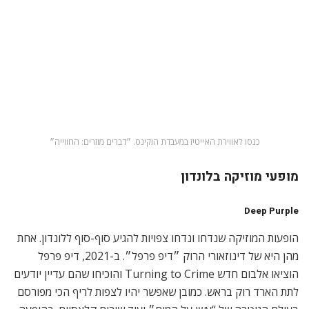
בספטמבר – 1 באוקטובר), קייזר צ׳יפס (5 בנובמבר), ביפי קליירו
(12 בנובמבר), פלורנס אנד דה מאשין (18 – 19 בנובמבר), וערב
מאוד מיוחד לכבודו של המלחין המנוח אניו מוריקונה (28 בנובמבר).
EFG London Jazz Festival
חוץ מהתקופה שלא נגיע את שמה, לונדון מארחת מדי חודש נובמבר
אמני ג׳אז איכותיים במרחבי העולם בפסטיבל הג׳אז, שמציין כבר
30 שנה! מבין השמות האגדתיים הפעם, תוכלו למצוא הופעה של
הבסיסט רון קרטר, הנחשב לבסיסט הכי מוקלט בהיסטוריה,
שיחגוג את יום הולדתו ה-85. מהצעירים, ההרכב של המתופפת
הקוריאנית סאן-מי הונג יוצר מוזיקה אקספרסיבית ומעניינת. יש
אפילו אטרקציה ג׳אזית למשפחות ולילדים, שמשלבת אנימציה עם
מוזיקה אינטראקטיבית – Grooving With Pirates.
11 – 20 בנובמבר 2022. מועדים ומחירים משתנים.
ברחבי לונדון
https://efglondonjazzfestival.org.uk