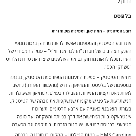
החורף.
בלפסט
רובע הטיטניק – המוזיאון, וספינות משוחזרות
את רובע הטיטניק והמספנות אפשר לראות מרחוק בזכות מנופי
הענק הצהובים של חברת “הרלנד אנד וולף” – סמלה המסחרי של
העיר. תוכלו לראות מרחוק גם את האולפנים שיצרו את סדרת הלהיט
“משחקי הכס”.
מוזיאון הטיטניק – ספינת התענוגות המפורסמת הטיטניק, נבנתה
במספנות של בלפסט, והמוזיאון החדש (מהעשור האחרון) נחשב
לאחת מאטרקציות התיירות המובילות בעולם, למוזיאון תשע גלריות
המשתרעות על פני שש קומות שמשקפות את גובהה של הטיטניק,
בצורתו הוא בנוי כאונייה עם ארבע חרטומים. תערוכות
אינטראקטיביות ממחישות את דרך בנייתה והשקתה ועד סופה
הטראגי. בכניסה למוזיאון יש חנות מזכרות, בית קפה וגם מסעדה.
HMS Caroline – במזח המילטון – המקום בו תוכננה, נבנתה