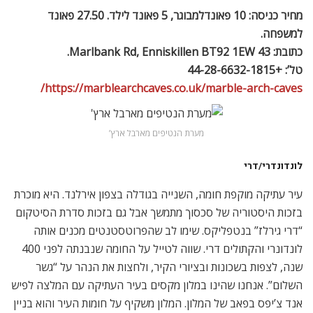
מחיר כניסה: 10 פאונדלמבוגר, 5 פאונד לילד. 27.50 פאונד
למשפחה.
כתובת: 43 Marlbank Rd, Enniskillen BT92 1EW.
טל’: +44-28-6632-1815
https://marblearchcaves.co.uk/marble-arch-caves/
מערת הנטיפים מארבל ארץ’
לונדונדרי/דרי
עיר עתיקה מוקפת חומה, השנייה בגודלה בצפון אירלנד. היא מוכרת
בזכות היסטוריה של סכסוך מתמשך אבל גם בזכות סדרת הסיטקום
“דרי גירלז” בנטפליקס. שימו לב שהפרוטסטנטים מכנים אותה
לונדונרי והקתולים דרי. שווה לטייל על החומה שנבנתה לפני 400
שנה, לצפות בשכונות ובציורי הקיר, ולחצות את הנהר על “גשר
השלום”. אנחנו שהינו במלון מקסים בעיר העתיקה עם המלצה לפיש
אנד צ’יפס בפאב של המלון. המלון משקיף על חומות העיר והוא בניין