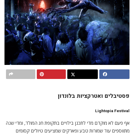
בהמפסטד הית׳ ממשיך גם השנה (Christmas at Kenwood),
ורוב המקומות הנוספים נמצאים בעיקר בדרום העיר, כמו ההליכה
המסורתית בגני קיו (Christmas at Kew). אבל נראה שהאטרקציה
המעניינת והחדשה יחסית תהיה בקריסטל פאלאס, בהפקה
שנקראת ״ליית׳ופיה״, והמארגנים מבטיחים שזו תהיה תצוגת
האורות הכי גדולה בלונדון.
17 בנובמבר 2022 – 2 בינואר 2023. מדי יום, כניסה בין 17:00
ל-20:00. מחירים משתנים והנחות למשפחות. מומלץ להזמין מראש.
https://london.lightopiafestival.com
* אם תרצו להרחיק מחוץ ללונדון,
יש לא מעט אטרקציות אורות, כמו
חווייה מרשימה סביב סיפורי וסרטי הארי פוטר ב״יער האסור״
באזור צ׳שייר, שמומלצת אפילו למי שלא אוהב את הסדרה.
Harry Potter: A Forbidden Forest Experience
https://hpforbiddenforestexperience.com/cheshire
16 באוקטובר – 4 בדצמבר 2022.
Stranger Things: The Experience