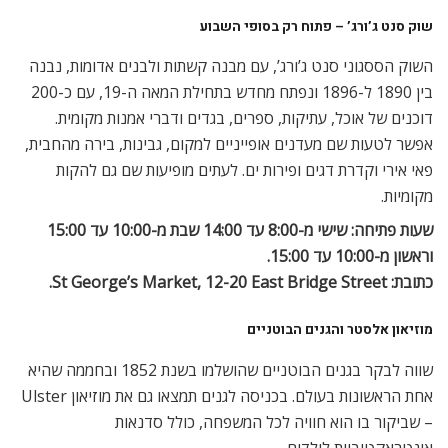
שוק סנט ג’ורג’ – פתוח רק בסופי השבוע
השוק הססגוני סנט ג’ורג’, עם מבנה קשתות ולבנים אדומות, נבנה
בין 1890 ל-1896 ונפתח מחדש בתחילת המאה ה-19, עם כ-200
דוכנים של אוכל, עתיקות, ספרים, בגדים ודברי אמנות מקומית.
אפשר לטעות שם מעדנים אופייניים למקום, גבינות, בירה מהחבית,
פאי אירי וקדרת דגים ופירות ים. לעתים מופיעות שם גם להקות
מקומיות.
שעות פתיחה: שישי מ-8:00 עד 14:00 שבת מ-10:00 עד 15:00
וראשון מ-10:00 עד 15:00.
כתובת: St George’s Market, 12-20 East Bridge Street.
מוזיאון אלסטר והגנים הבוטניים
שווה לבקר בגנים הבוטניים שהושלמו בשנת 1852 ובחממה שהיא
אחת הראשונות בעולם. בכניסה לגנים תמצאו גם את מוזיאון Ulster
– שביקור בו הוא חוויה לכל המשפחה, כולל סדנאות
אינטראקטיביות לילדים.