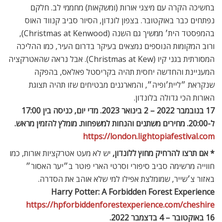
אם אתם חובבי תופעת הנטפליקס ״דברים מוזרים״ (יש מי שלא
אוהב את הסדרה?!), מחכה לכם חווייה אימרסיבית בת שעה, שבה
תוכלו להפוך לגיבורי העלילה ולעבור הרפתקאה דרך מעבדת
הוקינס, והכל כמובן באווירת אייטיז עם משקאות ומאכלים טיפוסיים
ועוד הפתעות.
עד 11 בדצמבר 2022. ד׳-א׳, מועדים ומחירים משתנים. הכניסה
מותרת לבני 5 ומעלה ומומלצת לבני 13 ומעלה.
Troubadour Brent Cross Studios
Tilling Rd, Brent Cross Town
London, NW2 1LW
https://strangerthings-experience.com
כנסו לאווירת האייטיז במעבדת הוקינס. ״דברים מוזרים: החווייה״
מופעי מוזיקה בלונדון
Deep Purple