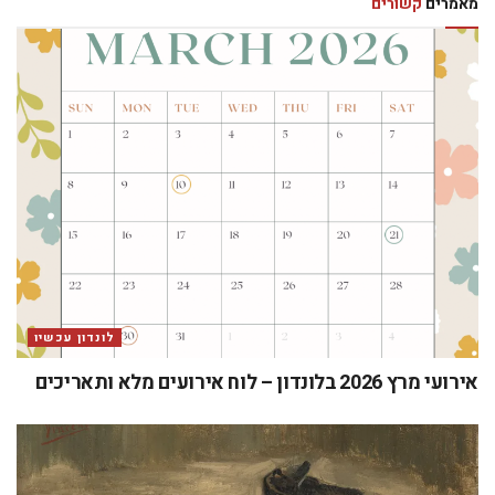
אומנות
קיפר /ואן גוך – דיאלוג מושלם