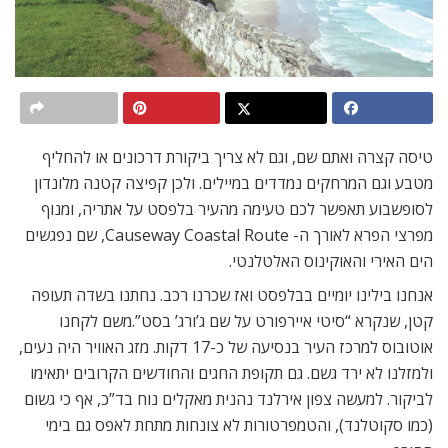
טיסה קצרה ואתם שם, וגם לא צריך ביקורת דרכונים או להחליף
מטבע וגם המרחקים נמדדים במיילים. ולכן קפיצה קטנה מלונדון
לסופשבוע תאפשר לכם טעימה מהעיר בלפסט על אתריה, ומנוף
מפרצי הפרא לאורך ה- Causeway Coastal Route, שם נפגשים
הים האירי והאוקינוס האלטלנטי.
אנחנו בילינו יומיים בבלפסט ואז שכרנו רכב. נחתנו בשדה תעופה
קטן, שנקרא “סיטי איירפורט על שם ג’ורג’ בסט”.משם לקחנו
אוטובוס למרכז העיר בנסיעה של כ-17 דקות. מזג האוויר היה נעים,
ולמזלנו לא ירד גשם. גם תקופת החגים והחודשים הקרובים יתאימו
לביקור. למעשה צפון אירלנד נהנית מאקלים נוח בד”כ, אף כי גשום
(כמו סקוטלנד), והטמפרטורות לא צונחות מתחת לאפס גם בימי