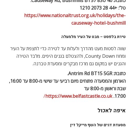
כתובת: Antrim Rd BT15 5GR.
הארמון והמסעדה פתוחים מיום רביעי עד שישי מ-8:00 עד 16:00,
שבת וראשון מ-8:00 עד
/
https://www.belfastcastle.co.uk
17:00.
איפה לאכול
מסעדת דגים של השף מייקל דין
Deane’s Love Fish, מבחר דגים טריים ומאכלי ים. אנחנו בחרנו
במנת היום, דג מוסר ים ותוספות, וגם מנה קטנה של סנדוויץ’
חסילונים פתוח.
שעות פתיחה שלישי עד שבת 12:00-22:00. כתובת: 28-40
Howard St, BT1 6PF. טלפון: +44-28-9033-1134
https://www.michaeldeane.co.uk/love-fish/
מסעדת בשרים “סטייק על אבן”