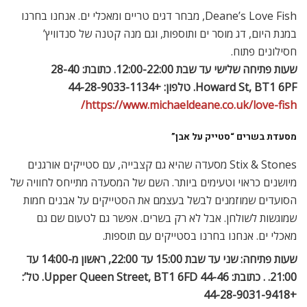
Stix & Stones מסעדה שהיא גם קצבייה, עם סטייקים אורגנים
מיושנים כראוי וטעימים ביותר. השם של המסעדה מתייחס לחוויה של
הסועדים שמוזמנים לבשל בעצמם את הסטייקים על אבנים חמות
שמוגשות לשולחן. אבל לא רק בשרים. אפשר גם לטעום שם גם
מאכלי ים. אנחנו בחרנו בסטייקים עם תוספות.
שעות פתיחה: שני עד שבת 15:00 עד 22:00, ראשון מ-14:00 עד
21:00. . כתובת: 44-46 Upper Queen Street, BT1 6FD. טל’:
+44-28-9031-9418
https://www.stixandstonesbelfast.co.uk/
אוכל חם וסנדביצי’ים: ברשת Centra
אפשר למצוא מנות חמות, וגם המבורגרים וסלטים לטייק אווי בחנויות
הרשת האירית שהיא גם מכולת בסגנוןSeven-Eleven הפרושות
בעיר.
לכל סניפי הרשת:
https://www.centra.co.uk/