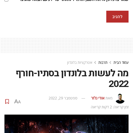
פסטיבלים ואטרקציות בלונדון
Lightopia Festival
אף פעם לא מוקדם מדי לתכנן בילויים בתקופת חג המולד, ומדי שנה
מתווספים עוד שמורות טבע ופארקים שמציעים טיולים קסומים
בחשיכה הקרה עם מיצגי אורות (ומשקאות) מחממי לב. חלקם
נפתחים כבר באוקטובר. בצפון לונדון, הסיור סביב קנווד האוס