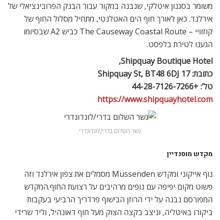
משומר בסגנון איטלקי, שנבנה במקור עבור הבנק הפרובינציאלי של
אירלנד. כאן לאורך חוף הים האטלנטי, מתחיל מסלול החוף של
קוזוויי – The Causeway Coastal Route כביש A2 שבסיומו
הגענו לטירת בלפסט.
Shipquay Boutique Hotel,
כתובת: 17 Shipquay St, BT48 6DJ
טל’: +44-28-7126-7266
https://www.shipquayhotel.com
גשר השלום בדרי/לונדונדרי
מקדש מוסנדיין
נוף אייקוני ומקדש Mussenden מסמלים את צפון אירלנד וזה
פשוט מקום יפיפה עם נופים מרהיבים על רצועת החוף.המקדש
המפורסם נבנה על ידי הרוזן הבישוף פרדריך הרביעי בעקבות
ביקורו באיטליה, וניצב בקצה הצוק מעל חוף דאונהיל, וליד שרידי