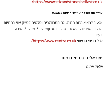
ישראלים גם חיים שם
אלעד אתיה
אלעד אתיה
הקהילה היהודית בצפון אירלנד מונה כיום 30 בתי אב הרשומים
בבית הכנסת היחיד בצפון אירלנד, שהוא בית כנסת אשכנזי
אורתודוקסי, לעומת שיא של 453 משפחות שהיו רשומות בשנת
1977. אוכל כשר כמעט ואין, ומוצרים ישראלים אפשר למצוא
בסופרים גדולים בלבד. האוכלוסייה הנוצרית מחולקת בין תומכי
פלסטין (רובם קתולים) לבין תומכי ישראל (רובם פרוטסטנטים).
בטח אם ישאלו אתכם מה אתם יודעים על בלפסט וצפון אירלנד,
התשובה שלכם תהיה כי הם מוכרים בזכות הסכסוך, המכונה
“הצרות” ושהמדינה הזו לא מיועדת ליהודים או ישראלים.
המונח הכללי מתאר את “הצרות” שהחלו בשנת 1969, לאחר
הסלמת האלימות. אם תסתובבו בשכונות לאומניות איריות לא