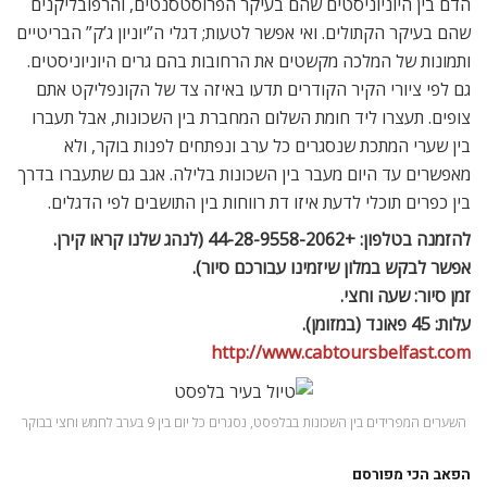
הדם בין היוניוניסטים שהם בעיקר הפרוסטסנטים, והרפובליקנים
שהם בעיקר הקתולים. ואי אפשר לטעות; דגלי ה”יוניון ג’ק” הבריטיים
ותמונות של המלכה מקשטים את הרחובות בהם גרים היוניוניסטים.
גם לפי ציורי הקיר הקודרים תדעו באיזה צד של הקונפליקט אתם
צופים. תעצרו ליד חומת השלום המחברת בין השכונות, אבל תעברו
בין שערי המתכת שנסגרים כל ערב ונפתחים לפנות בוקר, ולא
מאפשרים עד היום מעבר בין השכונות בלילה. אגב גם שתעברו בדרך
בין כפרים תוכלי לדעת איזו דת רווחות בין התושבים לפי הדגלים.
להזמנה בטלפון: +44-28-9558-2062 (לנהג שלנו קראו קירן.
אפשר לבקש במלון שיזמינו עבורכם סיור).
זמן סיור: שעה וחצי.
עלות: 45 פאונד (במזומן).
http://www.cabtoursbelfast.com
השערים המפרידים בין השכונות בבלפסט, נסגרים כל יום בין 9 בערב לחמש וחצי בבוקר
הפאב הכי מפורסם