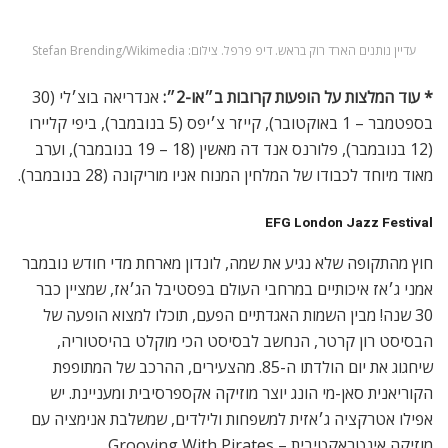
מאמרים
קשורים
ביקורתיאטרון: ההצגה “קיץ ועשן”
סוחפת ומרגשת עד דמעות
מה לעשות בלונדון 2023
העצמת נשים – כי בכל קהילה זה יכול לקרות
חיים בסרט
עלילה שמתאימה לזמננו. הלן האנט. צילום: Manuel Harlan
* עוד כוכבת מסך,
אמה קורין (הנסיכה דיאנה מ״הכתר״), תשחק
בתיאטרון ווסט-אנדי, תיאטרון גאריק, בתפקיד הראשי של ההצגה
״אורלנדו״. זהו עיבוד בימתי של הרומן מאת וירג׳יניה וולף על גבר
שהפך לאישה ואז חי מאות שנים.
Orlando