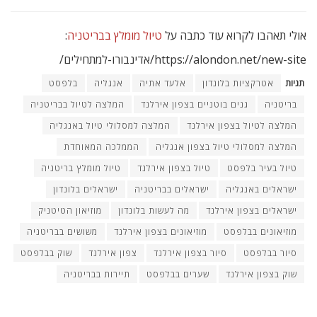
לונדון עכשיו
אירועי מרץ 2026 בלונדון – לוח אירועים מלא ותאריכים