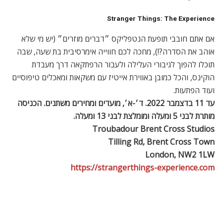
הופעות המוזיקה שנדחו ונדחו צפויות להגיע סוף-סוף ללונדון. אחת
מהן היא של דינוזאורי הרוק ״דיפ פרפל״. ב-2021, דיפ פרפל
הוציאו אלבום חדש Turning to Crime והוכיחו שהם עדיין יודעים
לתת הארד רוק בראש. כמובן שאפשר יהיו לצפות לריף הכי מפורסם
בעולם הגיטרה של “עשן על המים״ ועוד שירים קלאסיים. בהופעה
יתארחו גם חברים מלהקת Blue Öyster Cult.
יום ה׳, 20 באוקטובר 2022. פתיחת דלתות: 18:30. 49.50 –
166.50 פאונד.
The​ O2
Peninsula Square
London, SE10 0DX
www.theo2.co.uk
עדיין נותנים הארד רוק בראש. דיפ פרפל. צילום: Stefan Brending/Wikimedia
* עוד המלצות על הופעות קרובות ב״או-2״:
אנדריאה בוצ׳לי (30