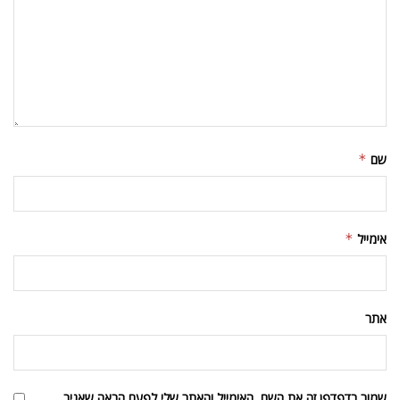
עמוד הבית
תרבות
אטרקציות בלונדון
מה לעשות בלונדון בסתיו-חורף
2022
מאת
אודי גלזר
ספטמבר 29, 2022
A
A
זמן קריאה: 2 דקות קריאה