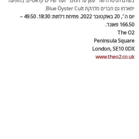
אקספרסיבית ומעניינת. המתופפת סאן-מי הונג. צילום: Dirk Neven
תיאטרון בלונדון
Eureka Day
כשמגיעה כוכבת סרטים אמריקאית לווסט-אנד זו תמיד סיבה
ליציאה. הפעם זו השחקנית הלן האנט שתשתתף בקומדיה החדשה
״יום אאוריקה״, עם נושא רלוונטי לזמננו. עלילת ההצגה מתרחשת
סביב בית ספר מתקדם בקליפורניה הנקרא Eureka Day, שמהווה
מקור גאווה להורים, אך הסבלנות של כולם מתפוגגת בעקבות בהלה
מפני מגפה שמתפרצת. הסיפור מוכר?
עד 31 באוקטובר 2022. ב׳-ש׳, 19:30. ד׳, ש׳, 14:30. 10 – 65
פאונד. מתאים לבני 14 ומעלה.
The Old Vic, The Cut
London, SE1 8NB
https://oldvictheatre.com/stage/event/eureka-day